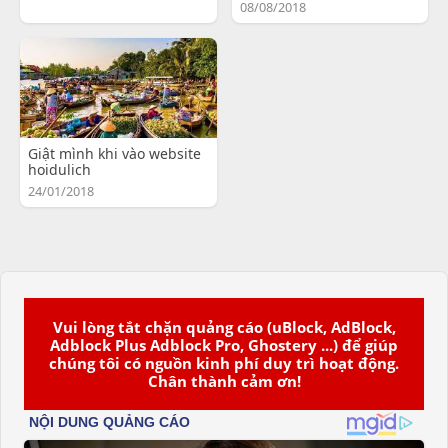
08/08/2018
Giật mình khi vào website
hoidulich
24/01/2018
Vui lòng tắt chặn quảng cáo (uBlock, AdBlock,
Adblock Plus Adblock Pro, Ghostery ...) để giúp
chúng tôi có nguồn kinh phí duy trì hoạt động.
Chân thành cảm ơn!