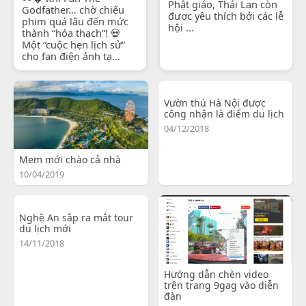
Phật giáo, Thái Lan còn
Godfather… chờ chiếu
được yêu thích bởi các lễ
phim quá lâu đến mức
hội ...
thành “hóa thạch”! 💀
Một “cuộc hẹn lịch sử”
cho fan điện ảnh tạ...
Vườn thú Hà Nội được
công nhận là điểm du lịch
04/12/2018
Mem mới chào cả nhà
10/04/2019
Nghệ An sắp ra mắt tour
du lịch mới
14/11/2018
Hướng dẫn chèn video
trên trang 9gag vào diễn
đàn