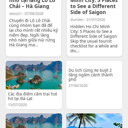
Chải – Hà Giang
to See a Different
Side of Saigon
seooo1 - 07/08/2026
dumien - 31/07/2026
Chuyến đi Lô Lô Chải
cùng nhóm bạn đã để
Hidden Ho Chi Minh
lại cho mình rất nhiều kỷ
City: 5 Places to See a
niệm đẹp. Ngôi làng
Different Side of Saigon
nhỏ nằm giữa núi rừng
Skip the usual tourist
Hà Giang ma...
checklist for a while and
dis...
Du lịch cùng Xe buýt 2
tầng ngắm cảnh thành
phố
27/06/2026
Các địa điểm cắm trại hot
hit tại Đà Lạt
13/07/2026