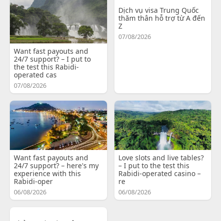
Dịch vụ visa Trung Quốc
thăm thân hỗ trợ từ A đến
Z
07/08/2026
Want fast payouts and
24/7 support? – I put to
the test this Rabidi-
operated cas
07/08/2026
Want fast payouts and
Love slots and live tables?
24/7 support? – here's my
– I put to the test this
experience with this
Rabidi-operated casino –
Rabidi-oper
re
06/08/2026
06/08/2026