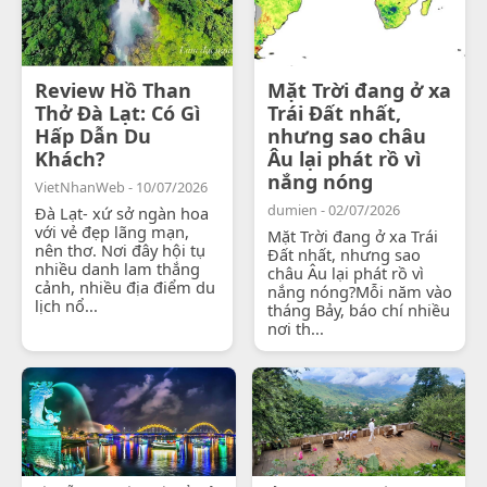
Review Hồ Than
Mặt Trời đang ở xa
Thở Đà Lạt: Có Gì
Trái Đất nhất,
Hấp Dẫn Du
nhưng sao châu
Khách?
Âu lại phát rồ vì
nắng nóng
VietNhanWeb - 10/07/2026
dumien - 02/07/2026
Đà Lạt- xứ sở ngàn hoa
với vẻ đẹp lãng mạn,
Mặt Trời đang ở xa Trái
nên thơ. Nơi đây hội tụ
Đất nhất, nhưng sao
nhiều danh lam thắng
châu Âu lại phát rồ vì
cảnh, nhiều địa điểm du
nắng nóng?Mỗi năm vào
lịch nổ...
tháng Bảy, báo chí nhiều
nơi th...