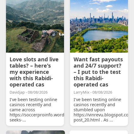
Love slots and live
Want fast payouts
tables? – here's
and 24/7 support?
my experience
– I put to the test
with this Rabidi-
this Rabidi-
operated cas
operated cas
Davidjap - 08/08/2026
LarryMix - 08/08/2026
I've been testing online
I've been testing online
casinos recently and
casinos recently and
came across
stumbled upon
https://soccerproinfo.wordpress.com/2026/07/11/courtois-
https://vinrevu.blogspot.com
seeks-...
post_20.html . As ...