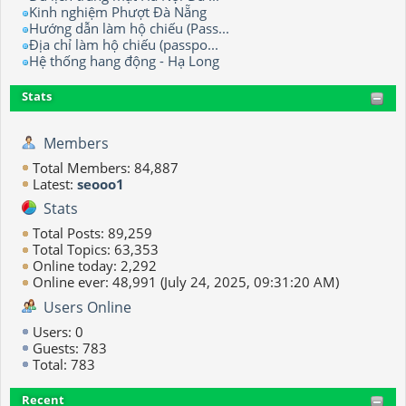
Kinh nghiệm Phượt Đà Nẵng
Hướng dẫn làm hộ chiếu (Pass...
Địa chỉ làm hộ chiếu (passpo...
Hệ thống hang động - Hạ Long
Stats
Members
Total Members: 84,887
Latest:
seooo1
Stats
Total Posts: 89,259
Total Topics: 63,353
Online today: 2,292
Online ever: 48,991 (July 24, 2025, 09:31:20 AM)
Users Online
Users: 0
Guests: 783
Total: 783
Recent