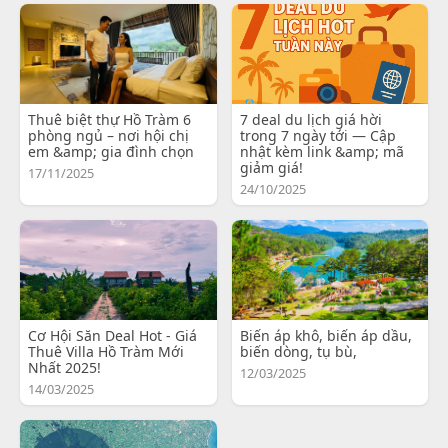
Thuê biệt thự Hồ Tràm 6
7 deal du lịch giá hời
phòng ngủ – nơi hội chị
trong 7 ngày tới — Cập
em &amp; gia đình chọn
nhật kèm link &amp; mã
giảm giá!
17/11/2025
24/10/2025
Cơ Hội Săn Deal Hot - Giá
Biến áp khô, biến áp dầu,
Thuê Villa Hồ Tràm Mới
biến dòng, tụ bù,
Nhất 2025!
12/03/2025
14/03/2025