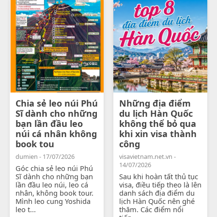
Chia sẻ leo núi Phú
Những địa điểm
Sĩ dành cho những
du lịch Hàn Quốc
bạn lần đầu leo
không thể bỏ qua
núi cá nhân không
khi xin visa thành
book tou
công
dumien - 17/07/2026
visavietnam.net.vn -
14/07/2026
Góc chia sẻ leo núi Phú
Sĩ dành cho những bạn
Sau khi hoàn tất thủ tục
lần đầu leo núi, leo cá
visa, điều tiếp theo là lên
nhân, không book tour.
danh sách địa điểm du
Mình leo cung Yoshida
lịch Hàn Quốc nên ghé
leo t...
thăm. Các điểm nổi