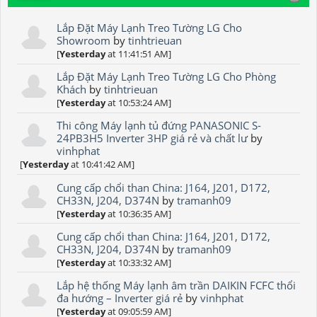
Lắp Đặt Máy Lạnh Treo Tường LG Cho
Showroom
by
tinhtrieuan
[
Yesterday
at 11:41:51 AM]
Lắp Đặt Máy Lạnh Treo Tường LG Cho Phòng
Khách
by
tinhtrieuan
[
Yesterday
at 10:53:24 AM]
Thi công Máy lạnh tủ đứng PANASONIC S-
24PB3H5 Inverter 3HP giá rẻ và chất lư
by
vinhphat
[
Yesterday
at 10:41:42 AM]
Cung cấp chổi than China: J164, J201, D172,
CH33N, J204, D374N
by
tramanh09
[
Yesterday
at 10:36:35 AM]
Cung cấp chổi than China: J164, J201, D172,
CH33N, J204, D374N
by
tramanh09
[
Yesterday
at 10:33:32 AM]
Lắp hệ thống Máy lạnh âm trần DAIKIN FCFC thổi
đa hướng – Inverter giá rẻ
by
vinhphat
[
Yesterday
at 09:05:59 AM]