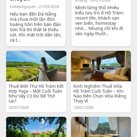
todiepnguyen - 21/03/2026
Mình từng thử nhiều
kiểu lưu trú ở Hồ Tràm:
Nếu bạn đến Đà Nẵng
resort lớn, khách sạn
mà chưa một lần đón
ven biển, homestay
hoàng hôn trên bán đảo
nhỏ… Nhưng chỉ khi đi
Sơn Trà thì thật là thiếu
vào ngày thườ...
sót. Khi mặt trời dần lặn,
cả t...
Thuê Biệt Thự Hồ Tràm Kết
Kinh Nghiệm Thuê Villa
Hợp Yoga – Một Cuối Tuần
Hồ Tràm Cuối Tuần – Khi
Như Vậy Có Đủ Để Thở
Nào Nên Chọn Villa Riêng
Lại?
Thay Vì
20/01/2026
14/01/2026