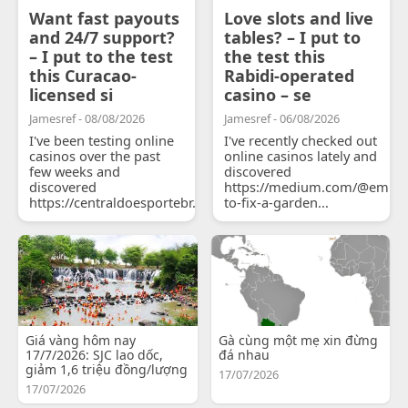
Want fast payouts
Love slots and live
and 24/7 support?
tables? – I put to
– I put to the test
the test this
this Curacao-
Rabidi-operated
licensed si
casino – se
Jamesref - 08/08/2026
Jamesref - 06/08/2026
I've been testing online
I've recently checked out
casinos over the past
online casinos lately and
few weeks and
discovered
discovered
https://medium.com/@emily
https://centraldoesportebr.substack.com/p/cucure...
to-fix-a-garden...
Giá vàng hôm nay
Gà cùng một mẹ xin đừng
17/7/2026: SJC lao dốc,
đá nhau
giảm 1,6 triệu đồng/lượng
17/07/2026
17/07/2026