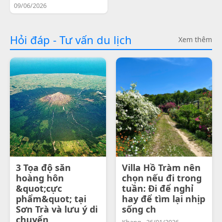
09/06/2026
Hỏi đáp - Tư vấn du lịch
Xem thêm
3 Tọa độ săn
Villa Hồ Tràm nên
hoàng hôn
chọn nếu đi trong
&quot;cực
tuần: Đi để nghỉ
phẩm&quot; tại
hay để tìm lại nhịp
Sơn Trà và lưu ý di
sống ch
chuyển
Khang - 26/01/2026