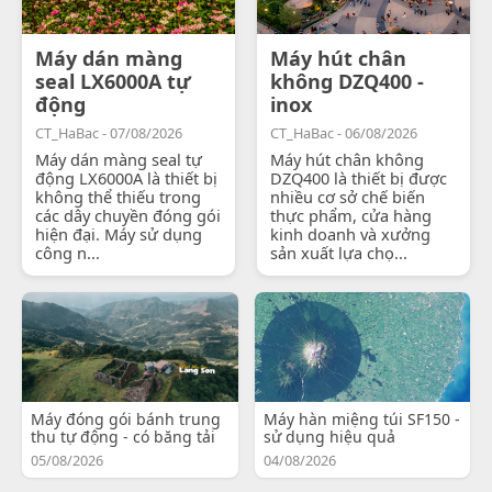
Máy dán màng
Máy hút chân
seal LX6000A tự
không DZQ400 -
động
inox
CT_HaBac - 07/08/2026
CT_HaBac - 06/08/2026
Máy dán màng seal tự
Máy hút chân không
động LX6000A là thiết bị
DZQ400 là thiết bị được
không thể thiếu trong
nhiều cơ sở chế biến
các dây chuyền đóng gói
thực phẩm, cửa hàng
hiện đại. Máy sử dụng
kinh doanh và xưởng
công n...
sản xuất lựa chọ...
Máy đóng gói bánh trung
Máy hàn miệng túi SF150 -
thu tự động - có băng tải
sử dụng hiệu quả
05/08/2026
04/08/2026