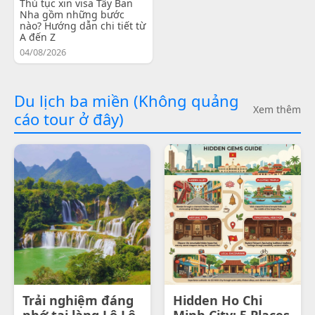
Thủ tục xin visa Tây Ban
Nha gồm những bước
nào? Hướng dẫn chi tiết từ
A đến Z
04/08/2026
Du lịch ba miền (Không quảng
Xem thêm
cáo tour ở đây)
Trải nghiệm đáng
Hidden Ho Chi
nhớ tại làng Lô Lô
Minh City: 5 Places