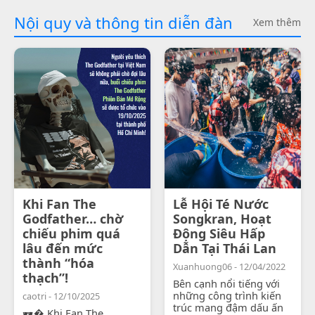
Nội quy và thông tin diễn đàn
Xem thêm
Khi Fan The
Lễ Hội Té Nước
Godfather… chờ
Songkran, Hoạt
chiếu phim quá
Động Siêu Hấp
lâu đến mức
Dẫn Tại Thái Lan
thành “hóa
Xuanhuong06 - 12/04/2022
thạch”!
Bên cạnh nổi tiếng với
những công trình kiến
caotri - 12/10/2025
trúc mang đậm dấu ấn
🕶� Khi Fan The