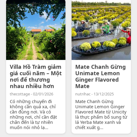
Villa Hồ Tràm giảm
Mate Chanh Gừng
giá cuối năm – Một
Unimate Lemon
nơi để thương
Ginger Flavored
nhau nhiều hơn
Mate
thecottage - 02/01/2026
nutrihac - 13/12/2025
Có những chuyến đi
Mate Chanh Gừng
không cần quá xa, chỉ
Unimate Lemon Ginger
cần đúng nơi. Và có
Flavored Mate từ Unicity
những nơi, chỉ cần đặt
là thực phẩm bổ sung từ
chân đến là tự nhiên
lá Yerba Mate xanh và
muốn nói nhỏ lạ...
chiết xuất g...