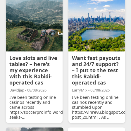
Love slots and live
Want fast payouts
tables? – here's
and 24/7 support?
my experience
– I put to the test
with this Rabidi-
this Rabidi-
operated cas
operated cas
Davidjap - 08/08/2026
LarryMix - 08/08/2026
I've been testing online
I've been testing online
casinos recently and
casinos recently and
came across
stumbled upon
https://soccerproinfo.wordpress.com/2026/07/11/courtois-
https://vinrevu.blogspot.com
seeks-...
post_20.html . As ...