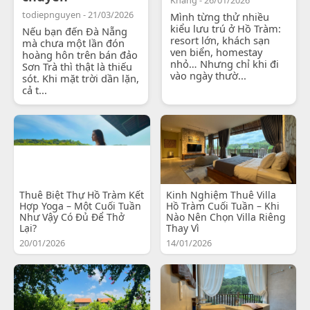
todiepnguyen - 21/03/2026
Mình từng thử nhiều
kiểu lưu trú ở Hồ Tràm:
Nếu bạn đến Đà Nẵng
resort lớn, khách sạn
mà chưa một lần đón
ven biển, homestay
hoàng hôn trên bán đảo
nhỏ… Nhưng chỉ khi đi
Sơn Trà thì thật là thiếu
vào ngày thườ...
sót. Khi mặt trời dần lặn,
cả t...
Thuê Biệt Thự Hồ Tràm Kết
Kinh Nghiệm Thuê Villa
Hợp Yoga – Một Cuối Tuần
Hồ Tràm Cuối Tuần – Khi
Như Vậy Có Đủ Để Thở
Nào Nên Chọn Villa Riêng
Lại?
Thay Vì
20/01/2026
14/01/2026