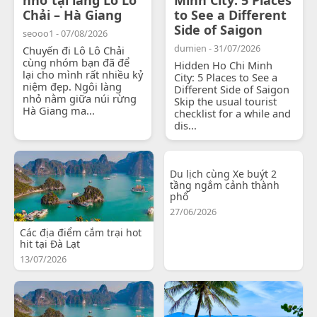
Chải – Hà Giang
to See a Different
Side of Saigon
seooo1 - 07/08/2026
dumien - 31/07/2026
Chuyến đi Lô Lô Chải
cùng nhóm bạn đã để
Hidden Ho Chi Minh
lại cho mình rất nhiều kỷ
City: 5 Places to See a
niệm đẹp. Ngôi làng
Different Side of Saigon
nhỏ nằm giữa núi rừng
Skip the usual tourist
Hà Giang ma...
checklist for a while and
dis...
Du lịch cùng Xe buýt 2
tầng ngắm cảnh thành
phố
27/06/2026
Các địa điểm cắm trại hot
hit tại Đà Lạt
13/07/2026