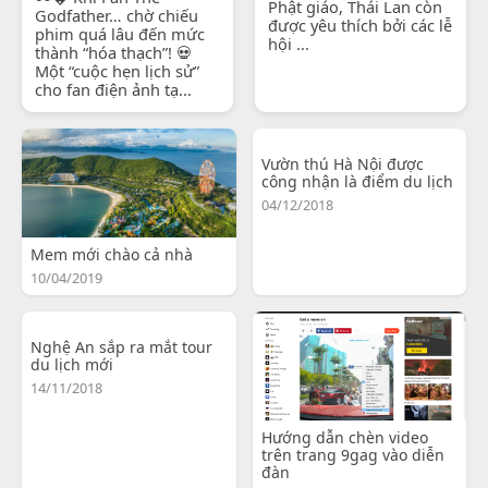
Phật giáo, Thái Lan còn
Godfather… chờ chiếu
được yêu thích bởi các lễ
phim quá lâu đến mức
hội ...
thành “hóa thạch”! 💀
Một “cuộc hẹn lịch sử”
cho fan điện ảnh tạ...
Vườn thú Hà Nội được
công nhận là điểm du lịch
04/12/2018
Mem mới chào cả nhà
10/04/2019
Nghệ An sắp ra mắt tour
du lịch mới
14/11/2018
Hướng dẫn chèn video
trên trang 9gag vào diễn
đàn