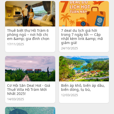
Thuê biệt thự Hồ Tràm 6
7 deal du lịch giá hời
phòng ngủ – nơi hội chị
trong 7 ngày tới — Cập
em &amp; gia đình chọn
nhật kèm link &amp; mã
giảm giá!
17/11/2025
24/10/2025
Cơ Hội Săn Deal Hot - Giá
Biến áp khô, biến áp dầu,
Thuê Villa Hồ Tràm Mới
biến dòng, tụ bù,
Nhất 2025!
12/03/2025
14/03/2025