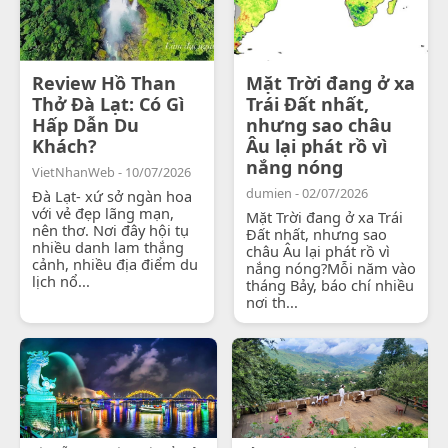
Review Hồ Than
Mặt Trời đang ở xa
Thở Đà Lạt: Có Gì
Trái Đất nhất,
Hấp Dẫn Du
nhưng sao châu
Khách?
Âu lại phát rồ vì
nắng nóng
VietNhanWeb - 10/07/2026
dumien - 02/07/2026
Đà Lạt- xứ sở ngàn hoa
với vẻ đẹp lãng mạn,
Mặt Trời đang ở xa Trái
nên thơ. Nơi đây hội tụ
Đất nhất, nhưng sao
nhiều danh lam thắng
châu Âu lại phát rồ vì
cảnh, nhiều địa điểm du
nắng nóng?Mỗi năm vào
lịch nổ...
tháng Bảy, báo chí nhiều
nơi th...