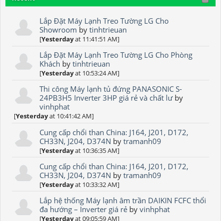
Lắp Đặt Máy Lạnh Treo Tường LG Cho
Showroom
by
tinhtrieuan
[
Yesterday
at 11:41:51 AM]
Lắp Đặt Máy Lạnh Treo Tường LG Cho Phòng
Khách
by
tinhtrieuan
[
Yesterday
at 10:53:24 AM]
Thi công Máy lạnh tủ đứng PANASONIC S-
24PB3H5 Inverter 3HP giá rẻ và chất lư
by
vinhphat
[
Yesterday
at 10:41:42 AM]
Cung cấp chổi than China: J164, J201, D172,
CH33N, J204, D374N
by
tramanh09
[
Yesterday
at 10:36:35 AM]
Cung cấp chổi than China: J164, J201, D172,
CH33N, J204, D374N
by
tramanh09
[
Yesterday
at 10:33:32 AM]
Lắp hệ thống Máy lạnh âm trần DAIKIN FCFC thổi
đa hướng – Inverter giá rẻ
by
vinhphat
[
Yesterday
at 09:05:59 AM]