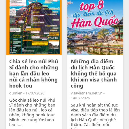
Chia sẻ leo núi Phú
Những địa điểm
Sĩ dành cho những
du lịch Hàn Quốc
bạn lần đầu leo
không thể bỏ qua
núi cá nhân không
khi xin visa thành
book tou
công
dumien - 17/07/2026
visavietnam.net.vn -
14/07/2026
Góc chia sẻ leo núi Phú
Sĩ dành cho những bạn
Sau khi hoàn tất thủ tục
lần đầu leo núi, leo cá
visa, điều tiếp theo là lên
nhân, không book tour.
danh sách địa điểm du
Mình leo cung Yoshida
lịch Hàn Quốc nên ghé
leo t...
thăm. Các điểm nổi