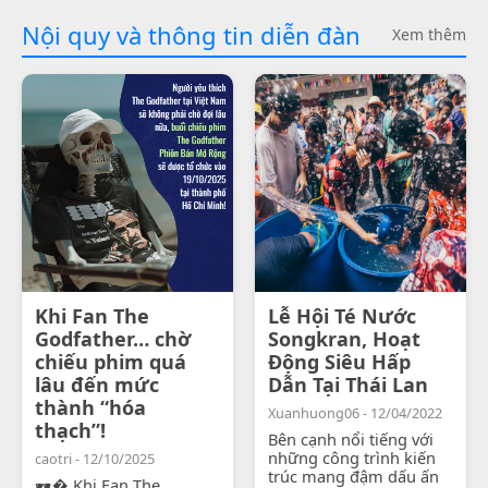
Nội quy và thông tin diễn đàn
Xem thêm
Khi Fan The
Lễ Hội Té Nước
Godfather… chờ
Songkran, Hoạt
chiếu phim quá
Động Siêu Hấp
lâu đến mức
Dẫn Tại Thái Lan
thành “hóa
Xuanhuong06 - 12/04/2022
thạch”!
Bên cạnh nổi tiếng với
những công trình kiến
caotri - 12/10/2025
trúc mang đậm dấu ấn
🕶� Khi Fan The