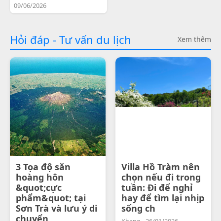
09/06/2026
Hỏi đáp - Tư vấn du lịch
Xem thêm
3 Tọa độ săn
Villa Hồ Tràm nên
hoàng hôn
chọn nếu đi trong
&quot;cực
tuần: Đi để nghỉ
phẩm&quot; tại
hay để tìm lại nhịp
Sơn Trà và lưu ý di
sống ch
chuyển
Khang - 26/01/2026