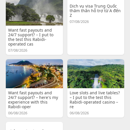
Dịch vụ visa Trung Quốc
thăm thân hỗ trợ từ A đến
Z
07/08/2026
Want fast payouts and
24/7 support? – I put to
the test this Rabidi-
operated cas
07/08/2026
Want fast payouts and
Love slots and live tables?
24/7 support? – here's my
– I put to the test this
experience with this
Rabidi-operated casino –
Rabidi-oper
re
06/08/2026
06/08/2026