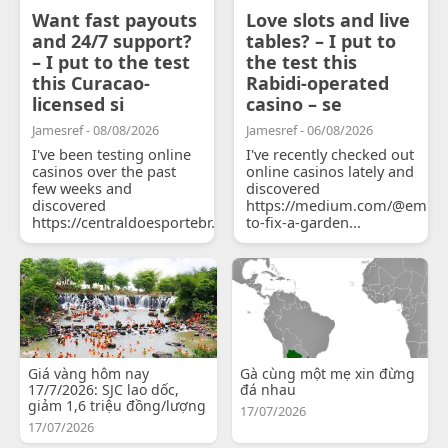
Want fast payouts
Love slots and live
and 24/7 support?
tables? – I put to
– I put to the test
the test this
this Curacao-
Rabidi-operated
licensed si
casino – se
Jamesref - 08/08/2026
Jamesref - 06/08/2026
I've been testing online
I've recently checked out
casinos over the past
online casinos lately and
few weeks and
discovered
discovered
https://medium.com/@emily
https://centraldoesportebr.substack.com/p/cucure...
to-fix-a-garden...
Giá vàng hôm nay
Gà cùng một mẹ xin đừng
17/7/2026: SJC lao dốc,
đá nhau
giảm 1,6 triệu đồng/lượng
17/07/2026
17/07/2026