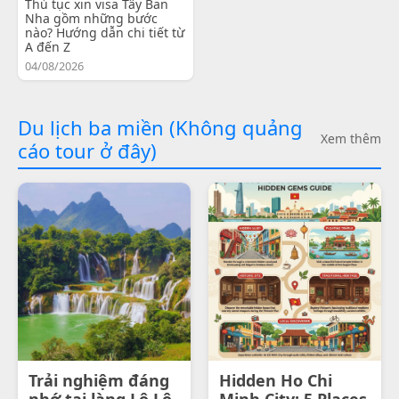
Thủ tục xin visa Tây Ban
Nha gồm những bước
nào? Hướng dẫn chi tiết từ
A đến Z
04/08/2026
Du lịch ba miền (Không quảng
Xem thêm
cáo tour ở đây)
Trải nghiệm đáng
Hidden Ho Chi
nhớ tại làng Lô Lô
Minh City: 5 Places