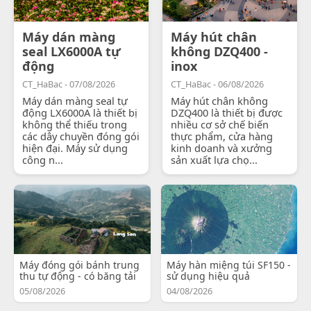
Máy dán màng
Máy hút chân
seal LX6000A tự
không DZQ400 -
động
inox
CT_HaBac - 07/08/2026
CT_HaBac - 06/08/2026
Máy dán màng seal tự
Máy hút chân không
động LX6000A là thiết bị
DZQ400 là thiết bị được
không thể thiếu trong
nhiều cơ sở chế biến
các dây chuyền đóng gói
thực phẩm, cửa hàng
hiện đại. Máy sử dụng
kinh doanh và xưởng
công n...
sản xuất lựa chọ...
Máy đóng gói bánh trung
Máy hàn miệng túi SF150 -
thu tự động - có băng tải
sử dụng hiệu quả
05/08/2026
04/08/2026