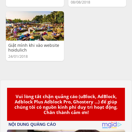
08/08/2018
Giật mình khi vào website
hoidulich
24/01/2018
Vui lòng tắt chặn quảng cáo (uBlock, AdBlock,
Adblock Plus Adblock Pro, Ghostery ...) để giúp
chúng tôi có nguồn kinh phí duy trì hoạt động.
Chân thành cảm ơn!