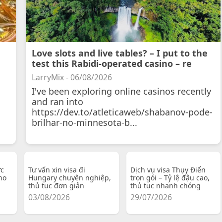
Love slots and live tables? – I put to the
test this Rabidi-operated casino – re
LarryMix - 06/08/2026
I've been exploring online casinos recently
and ran into
https://dev.to/atleticaweb/shabanov-pode-
brilhar-no-minnesota-b...
ực
Tư vấn xin visa đi
Dịch vụ visa Thụy Điển
ho
Hungary chuyên nghiệp,
trọn gói – Tỷ lệ đậu cao,
thủ tục đơn giản
thủ tục nhanh chóng
03/08/2026
29/07/2026