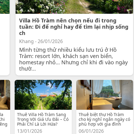
Villa Hồ Tràm nên chọn nếu đi trong
tuần: Đi để nghỉ hay để tìm lại nhịp sống
ch
Khang - 26/01/2026
Mình từng thử nhiều kiểu lưu trú ở Hồ
Tràm: resort lớn, khách sạn ven biển,
homestay nhỏ… Nhưng chỉ khi đi vào ngày
thườ...
la
Thuê Villa Hồ Tràm Sang
Thuê biệt thự Hồ Tràm
Khi
Trọng Với Giá Ưu Đãi – Có
cho kỳ nghỉ ngắn ngày có
iêng
Phải Chỉ Là Lời Hứa?
phù hợp với gia đình
13/01/2026
06/01/2026