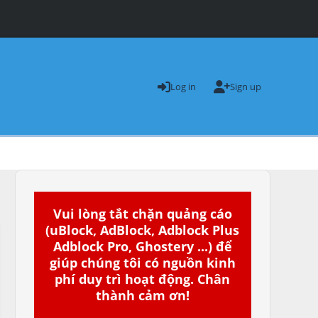
Log in
Sign up
Vui lòng tắt chặn quảng cáo
(uBlock, AdBlock, Adblock Plus
Adblock Pro, Ghostery ...) để
giúp chúng tôi có nguồn kinh
phí duy trì hoạt động. Chân
thành cảm ơn!