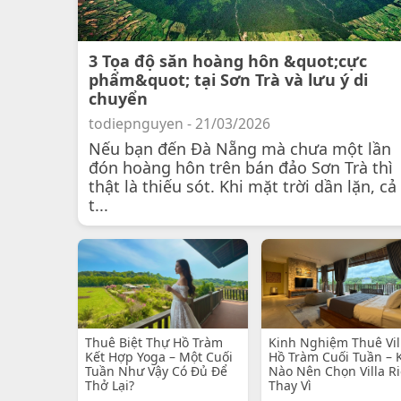
3 Tọa độ săn hoàng hôn &quot;cực
phẩm&quot; tại Sơn Trà và lưu ý di
chuyển
todiepnguyen - 21/03/2026
Nếu bạn đến Đà Nẵng mà chưa một lần
đón hoàng hôn trên bán đảo Sơn Trà thì
thật là thiếu sót. Khi mặt trời dần lặn, cả
t...
Thuê Biệt Thự Hồ Tràm
Kinh Nghiệm Thuê Vil
Kết Hợp Yoga – Một Cuối
Hồ Tràm Cuối Tuần – 
Tuần Như Vậy Có Đủ Để
Nào Nên Chọn Villa R
Thở Lại?
Thay Vì