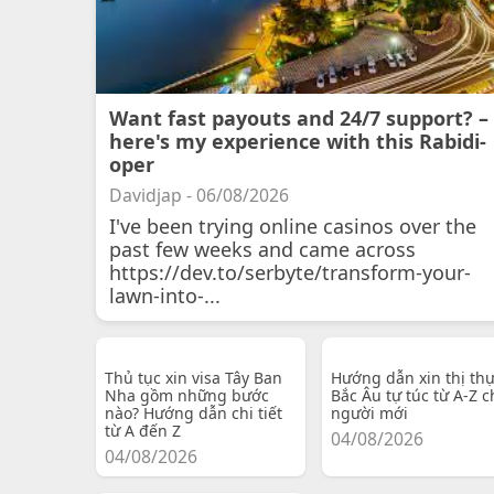
Want fast payouts and 24/7 support? –
here's my experience with this Rabidi-
oper
Davidjap - 06/08/2026
I've been trying online casinos over the
past few weeks and came across
https://dev.to/serbyte/transform-your-
lawn-into-...
Thủ tục xin visa Tây Ban
Hướng dẫn xin thị th
Nha gồm những bước
Bắc Âu tự túc từ A-Z c
nào? Hướng dẫn chi tiết
người mới
từ A đến Z
04/08/2026
04/08/2026