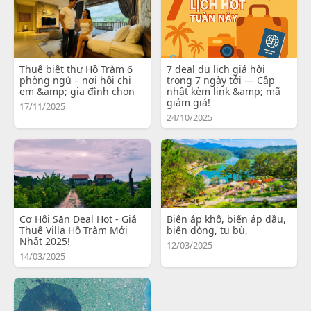
Thuê biệt thự Hồ Tràm 6
7 deal du lịch giá hời
phòng ngủ – nơi hội chị
trong 7 ngày tới — Cập
em &amp; gia đình chọn
nhật kèm link &amp; mã
giảm giá!
17/11/2025
24/10/2025
Cơ Hội Săn Deal Hot - Giá
Biến áp khô, biến áp dầu,
Thuê Villa Hồ Tràm Mới
biến dòng, tụ bù,
Nhất 2025!
12/03/2025
14/03/2025