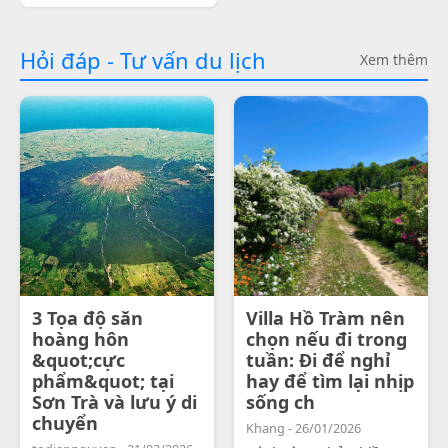
Hỏi đáp - Tư vấn du lịch
Xem thêm
3 Tọa độ săn
Villa Hồ Tràm nên
hoàng hôn
chọn nếu đi trong
&quot;cực
tuần: Đi để nghỉ
phẩm&quot; tại
hay để tìm lại nhịp
Sơn Trà và lưu ý di
sống ch
chuyển
Khang - 26/01/2026