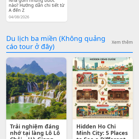
Nha gồm những bước
nào? Hướng dẫn chi tiết từ
A đến Z
04/08/2026
Du lịch ba miền (Không quảng
Xem thêm
cáo tour ở đây)
Trải nghiệm đáng
Hidden Ho Chi
nhớ tại làng Lô Lô
Minh City: 5 Places