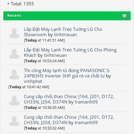
Total: 1355
Recent
Lắp Đặt Máy Lạnh Treo Tường LG Cho
Showroom
by
tinhtrieuan
[
Today
at 11:41:51 AM]
Lắp Đặt Máy Lạnh Treo Tường LG Cho Phòng
Khách
by
tinhtrieuan
[
Today
at 10:53:24 AM]
Thi công Máy lạnh tủ đứng PANASONIC S-
24PB3H5 Inverter 3HP giá rẻ và chất lư
by
vinhphat
[
Today
at 10:41:42 AM]
Cung cấp chổi than China: J164, J201, D172,
CH33N, J204, D374N
by
tramanh09
[
Today
at 10:36:35 AM]
Cung cấp chổi than China: J164, J201, D172,
CH33N, J204, D374N
by
tramanh09
[
Today
at 10:33:32 AM]