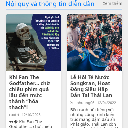
Nội quy và thông tin diễn đàn
Xem thêm
Khi Fan The
Lễ Hội Té Nước
Godfather… chờ
Songkran, Hoạt
chiếu phim quá
Động Siêu Hấp
lâu đến mức
Dẫn Tại Thái Lan
thành “hóa
Xuanhuong06 - 12/04/2022
thạch”!
Bên cạnh nổi tiếng với
những công trình kiến
caotri - 12/10/2025
trúc mang đậm dấu ấn
🕶� Khi Fan The
Phật giáo, Thái Lan còn
Godfather… chờ chiếu