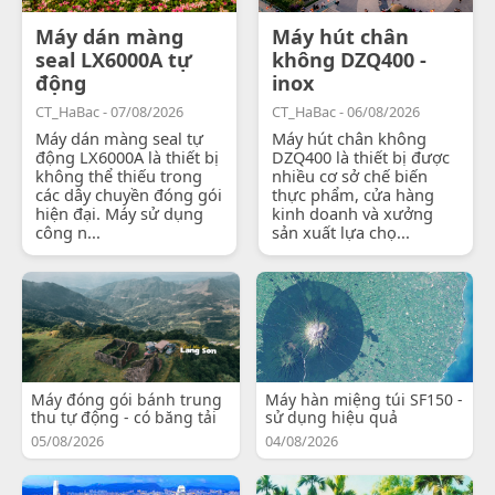
Máy dán màng
Máy hút chân
seal LX6000A tự
không DZQ400 -
động
inox
CT_HaBac - 07/08/2026
CT_HaBac - 06/08/2026
Máy dán màng seal tự
Máy hút chân không
động LX6000A là thiết bị
DZQ400 là thiết bị được
không thể thiếu trong
nhiều cơ sở chế biến
các dây chuyền đóng gói
thực phẩm, cửa hàng
hiện đại. Máy sử dụng
kinh doanh và xưởng
công n...
sản xuất lựa chọ...
Máy đóng gói bánh trung
Máy hàn miệng túi SF150 -
thu tự động - có băng tải
sử dụng hiệu quả
05/08/2026
04/08/2026