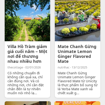
Villa Hồ Tràm giảm
Mate Chanh Gừng
giá cuối năm – Một
Unimate Lemon
nơi để thương
Ginger Flavored
nhau nhiều hơn
Mate
thecottage - 02/01/2026
nutrihac - 13/12/2025
Có những chuyến đi
Mate Chanh Gừng
không cần quá xa, chỉ
Unimate Lemon Ginger
cần đúng nơi. Và có
Flavored Mate từ Unicity
những nơi, chỉ cần đặt
là thực phẩm bổ sung từ
chân đến là tự nhiên
lá Yerba Mate xanh và
muốn nói nhỏ lạ...
chiết xuất g...