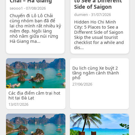
Chải – Hà Giang
to See a Different
Side of Saigon
seooo1 - 07/08/2026
dumien - 31/07/2026
Chuyến đi Lô Lô Chải
cùng nhóm bạn đã để
Hidden Ho Chi Minh
lại cho mình rất nhiều kỷ
City: 5 Places to See a
niệm đẹp. Ngôi làng
Different Side of Saigon
nhỏ nằm giữa núi rừng
Skip the usual tourist
Hà Giang ma...
checklist for a while and
dis...
Du lịch cùng Xe buýt 2
tầng ngắm cảnh thành
phố
27/06/2026
Các địa điểm cắm trại hot
hit tại Đà Lạt
13/07/2026