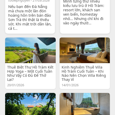
todiepnguyen - 21/03/2026
Mình từng thử nhiều
kiểu lưu trú ở Hồ Tràm:
Nếu bạn đến Đà Nẵng
resort lớn, khách sạn
mà chưa một lần đón
ven biển, homestay
hoàng hôn trên bán đảo
nhỏ… Nhưng chỉ khi đi
Sơn Trà thì thật là thiếu
vào ngày thườ...
sót. Khi mặt trời dần lặn,
cả t...
Thuê Biệt Thự Hồ Tràm Kết
Kinh Nghiệm Thuê Villa
Hợp Yoga – Một Cuối Tuần
Hồ Tràm Cuối Tuần – Khi
Như Vậy Có Đủ Để Thở
Nào Nên Chọn Villa Riêng
Lại?
Thay Vì
20/01/2026
14/01/2026