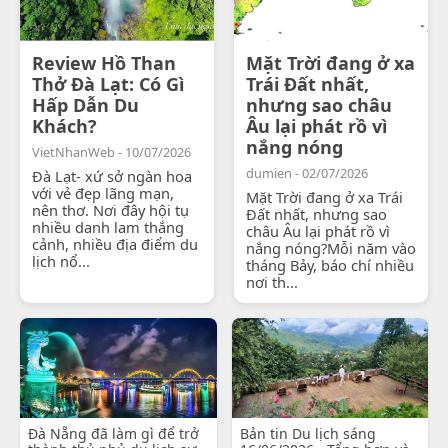
Review Hồ Than
Mặt Trời đang ở xa
Thở Đà Lạt: Có Gì
Trái Đất nhất,
Hấp Dẫn Du
nhưng sao châu
Khách?
Âu lại phát rồ vì
nắng nóng
VietNhanWeb - 10/07/2026
dumien - 02/07/2026
Đà Lạt- xứ sở ngàn hoa
với vẻ đẹp lãng mạn,
Mặt Trời đang ở xa Trái
nên thơ. Nơi đây hội tụ
Đất nhất, nhưng sao
nhiều danh lam thắng
châu Âu lại phát rồ vì
cảnh, nhiều địa điểm du
nắng nóng?Mỗi năm vào
lịch nổ...
tháng Bảy, báo chí nhiều
nơi th...
Đà Nẵng đã làm gì để trở
Bản tin Du lịch sáng