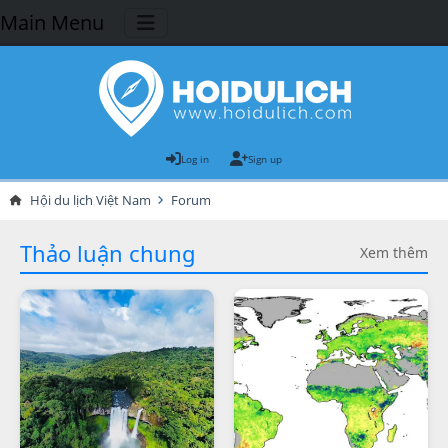
Main Menu
Log in
Sign up
Hội du lịch Việt Nam
Forum
Thảo luận chung
Xem thêm