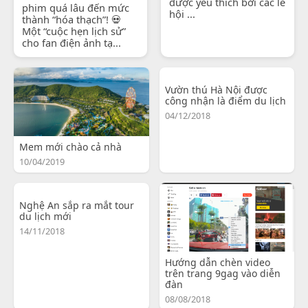
được yêu thích bởi các lễ
phim quá lâu đến mức
hội ...
thành “hóa thạch”! 💀
Một “cuộc hẹn lịch sử”
cho fan điện ảnh tạ...
Vườn thú Hà Nội được
công nhận là điểm du lịch
04/12/2018
Mem mới chào cả nhà
10/04/2019
Nghệ An sắp ra mắt tour
du lịch mới
14/11/2018
Hướng dẫn chèn video
trên trang 9gag vào diễn
đàn
08/08/2018