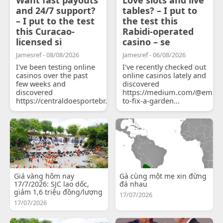
and 24/7 support?
tables? – I put to
– I put to the test
the test this
this Curacao-
Rabidi-operated
licensed si
casino – se
Jamesref - 08/08/2026
Jamesref - 06/08/2026
I've been testing online
I've recently checked out
casinos over the past
online casinos lately and
few weeks and
discovered
discovered
https://medium.com/@emily
https://centraldoesportebr.substack.com/p/cucure...
to-fix-a-garden...
Giá vàng hôm nay
Gà cùng một mẹ xin đừng
17/7/2026: SJC lao dốc,
đá nhau
giảm 1,6 triệu đồng/lượng
17/07/2026
17/07/2026