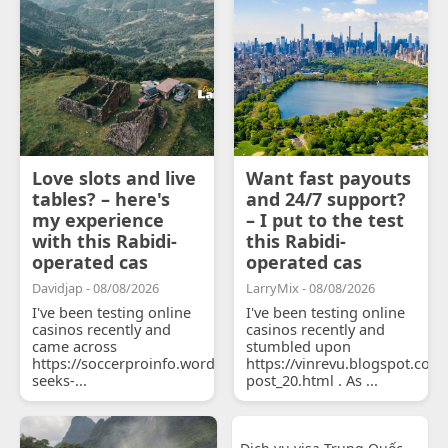
Love slots and live
Want fast payouts
tables? – here's
and 24/7 support?
my experience
– I put to the test
with this Rabidi-
this Rabidi-
operated cas
operated cas
Davidjap - 08/08/2026
LarryMix - 08/08/2026
I've been testing online
I've been testing online
casinos recently and
casinos recently and
came across
stumbled upon
https://soccerproinfo.wordpress.com/2026/07/11/courtois-
https://vinrevu.blogspot.com
seeks-...
post_20.html . As ...