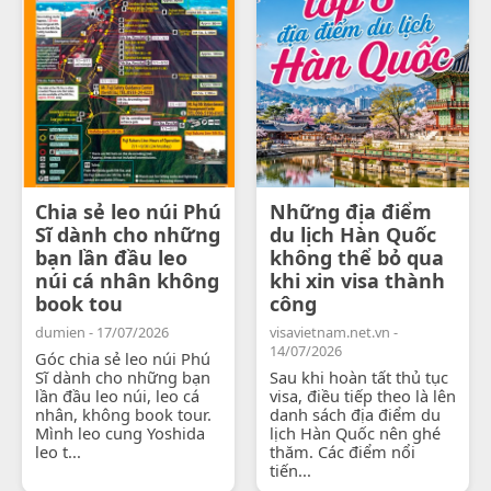
Chia sẻ leo núi Phú
Những địa điểm
Sĩ dành cho những
du lịch Hàn Quốc
bạn lần đầu leo
không thể bỏ qua
núi cá nhân không
khi xin visa thành
book tou
công
dumien - 17/07/2026
visavietnam.net.vn -
14/07/2026
Góc chia sẻ leo núi Phú
Sĩ dành cho những bạn
Sau khi hoàn tất thủ tục
lần đầu leo núi, leo cá
visa, điều tiếp theo là lên
nhân, không book tour.
danh sách địa điểm du
Mình leo cung Yoshida
lịch Hàn Quốc nên ghé
leo t...
thăm. Các điểm nổi
tiến...