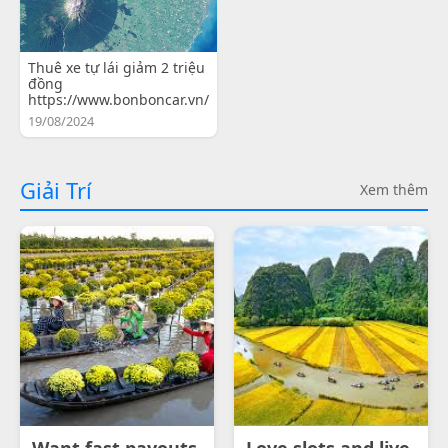
Thuê xe tự lái giảm 2 triệu
đồng
https://www.bonboncar.vn/
19/08/2024
Giải Trí
Xem thêm
Want fast payouts
Love slots and live