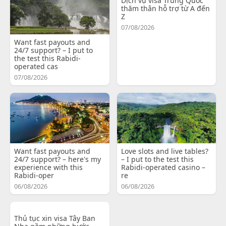
Dịch vụ visa Trung Quốc
thăm thân hỗ trợ từ A đến
Z
07/08/2026
Want fast payouts and
24/7 support? – I put to
the test this Rabidi-
operated cas
07/08/2026
Want fast payouts and
Love slots and live tables?
24/7 support? – here's my
– I put to the test this
experience with this
Rabidi-operated casino –
Rabidi-oper
re
06/08/2026
06/08/2026
Thủ tục xin visa Tây Ban