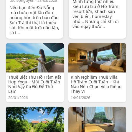
todiepnguyen - 21/03/2026
Mình từng thử nhiều
kiểu lưu trú ở Hồ Tràm:
Nếu bạn đến Đà Nẵng
resort lớn, khách sạn
mà chưa một lần đón
ven biển, homestay
hoàng hôn trên bán đảo
nhỏ… Nhưng chỉ khi đi
Sơn Trà thì thật là thiếu
vào ngày thườ...
sót. Khi mặt trời dần lặn,
cả t...
Thuê Biệt Thự Hồ Tràm Kết
Kinh Nghiệm Thuê Villa
Hợp Yoga – Một Cuối Tuần
Hồ Tràm Cuối Tuần – Khi
Như Vậy Có Đủ Để Thở
Nào Nên Chọn Villa Riêng
Lại?
Thay Vì
20/01/2026
14/01/2026