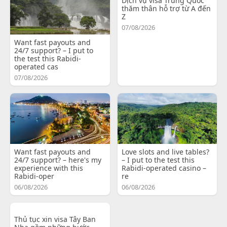
Dịch vụ visa Trung Quốc
thăm thân hỗ trợ từ A đến
Z
07/08/2026
Want fast payouts and
24/7 support? – I put to
the test this Rabidi-
operated cas
07/08/2026
Want fast payouts and
Love slots and live tables?
24/7 support? – here's my
– I put to the test this
experience with this
Rabidi-operated casino –
Rabidi-oper
re
06/08/2026
06/08/2026
Thủ tục xin visa Tây Ban