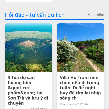
Hỏi đáp - Tư vấn du lịch
Xem thêm
3 Tọa độ săn
Villa Hồ Tràm nên
hoàng hôn
chọn nếu đi trong
&quot;cực
tuần: Đi để nghỉ
phẩm&quot; tại
hay để tìm lại nhịp
Sơn Trà và lưu ý di
sống ch
chuyển
Khang - 26/01/2026