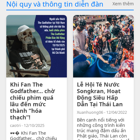
Nội quy và thông tin diễn đàn
Xem thêm
Khi Fan The
Lễ Hội Té Nước
Godfather… chờ
Songkran, Hoạt
chiếu phim quá
Động Siêu Hấp
lâu đến mức
Dẫn Tại Thái Lan
thành “hóa
Xuanhuong06 - 12/04/2022
thạch”!
Bên cạnh nổi tiếng với
những công trình kiến
caotri - 12/10/2025
trúc mang đậm dấu ấn
🕶� Khi Fan The
Phật giáo, Thái Lan còn
Godfather… chờ chiếu