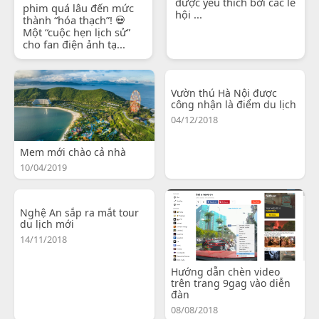
được yêu thích bởi các lễ
phim quá lâu đến mức
hội ...
thành “hóa thạch”! 💀
Một “cuộc hẹn lịch sử”
cho fan điện ảnh tạ...
Vườn thú Hà Nội được
công nhận là điểm du lịch
04/12/2018
Mem mới chào cả nhà
10/04/2019
Nghệ An sắp ra mắt tour
du lịch mới
14/11/2018
Hướng dẫn chèn video
trên trang 9gag vào diễn
đàn
08/08/2018