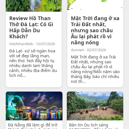
Review Hồ Than
Mặt Trời đang ở xa
Thở Đà Lạt: Có Gì
Trái Đất nhất,
Hấp Dẫn Du
nhưng sao châu
Khách?
Âu lại phát rồ vì
nắng nóng
VietNhanWeb - 10/07/2026
dumien - 02/07/2026
Đà Lạt- xứ sở ngàn hoa
với vẻ đẹp lãng mạn,
Mặt Trời đang ở xa Trái
nên thơ. Nơi đây hội tụ
Đất nhất, nhưng sao
nhiều danh lam thắng
châu Âu lại phát rồ vì
cảnh, nhiều địa điểm du
nắng nóng?Mỗi năm vào
lịch nổ...
tháng Bảy, báo chí nhiều
nơi th...
Đà Nẵng đã làm gì để trở
Bản tin Du lịch sáng