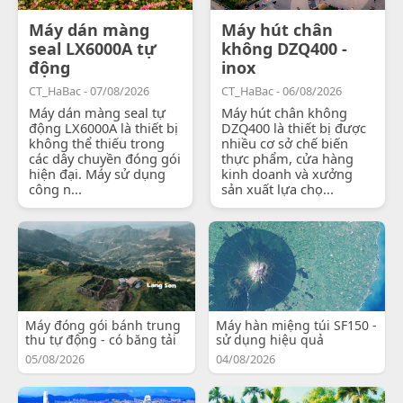
Máy dán màng
Máy hút chân
seal LX6000A tự
không DZQ400 -
động
inox
CT_HaBac - 07/08/2026
CT_HaBac - 06/08/2026
Máy dán màng seal tự
Máy hút chân không
động LX6000A là thiết bị
DZQ400 là thiết bị được
không thể thiếu trong
nhiều cơ sở chế biến
các dây chuyền đóng gói
thực phẩm, cửa hàng
hiện đại. Máy sử dụng
kinh doanh và xưởng
công n...
sản xuất lựa chọ...
Máy đóng gói bánh trung
Máy hàn miệng túi SF150 -
thu tự động - có băng tải
sử dụng hiệu quả
05/08/2026
04/08/2026