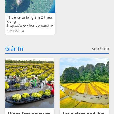
Thuê xe tự lái giảm 2 triệu
đồng
https://www.bonboncar.vn/
19/08/2024
Giải Trí
Xem thêm
Want fast payouts
Love slots and live