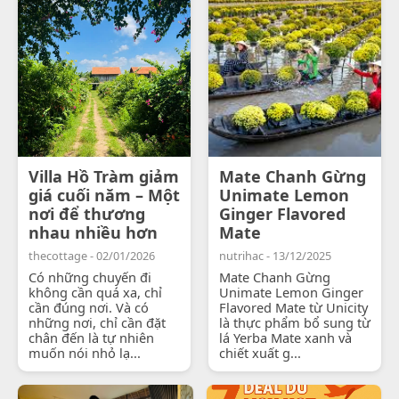
Villa Hồ Tràm giảm
Mate Chanh Gừng
giá cuối năm – Một
Unimate Lemon
nơi để thương
Ginger Flavored
nhau nhiều hơn
Mate
thecottage - 02/01/2026
nutrihac - 13/12/2025
Có những chuyến đi
Mate Chanh Gừng
không cần quá xa, chỉ
Unimate Lemon Ginger
cần đúng nơi. Và có
Flavored Mate từ Unicity
những nơi, chỉ cần đặt
là thực phẩm bổ sung từ
chân đến là tự nhiên
lá Yerba Mate xanh và
muốn nói nhỏ lạ...
chiết xuất g...