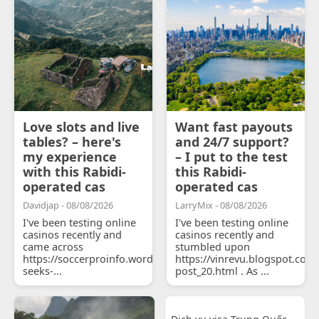
Love slots and live
Want fast payouts
tables? – here's
and 24/7 support?
my experience
– I put to the test
with this Rabidi-
this Rabidi-
operated cas
operated cas
Davidjap - 08/08/2026
LarryMix - 08/08/2026
I've been testing online
I've been testing online
casinos recently and
casinos recently and
came across
stumbled upon
https://soccerproinfo.wordpress.com/2026/07/11/courtois-
https://vinrevu.blogspot.com
seeks-...
post_20.html . As ...