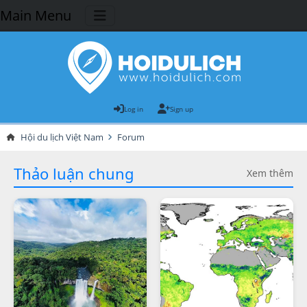
Main Menu
Log in
Sign up
Hội du lịch Việt Nam
Forum
Thảo luận chung
Xem thêm