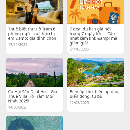
Thuê biệt thự Hồ Tràm 6
7 deal du lịch giá hời
phòng ngủ – nơi hội chị
trong 7 ngày tới — Cập
em &amp; gia đình chọn
nhật kèm link &amp; mã
giảm giá!
17/11/2025
24/10/2025
Cơ Hội Săn Deal Hot - Giá
Biến áp khô, biến áp dầu,
Thuê Villa Hồ Tràm Mới
biến dòng, tụ bù,
Nhất 2025!
12/03/2025
14/03/2025