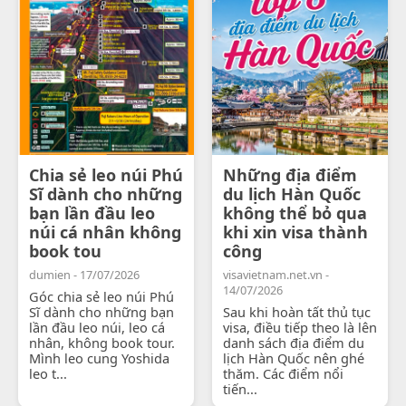
Chia sẻ leo núi Phú
Những địa điểm
Sĩ dành cho những
du lịch Hàn Quốc
bạn lần đầu leo
không thể bỏ qua
núi cá nhân không
khi xin visa thành
book tou
công
dumien - 17/07/2026
visavietnam.net.vn -
14/07/2026
Góc chia sẻ leo núi Phú
Sĩ dành cho những bạn
Sau khi hoàn tất thủ tục
lần đầu leo núi, leo cá
visa, điều tiếp theo là lên
nhân, không book tour.
danh sách địa điểm du
Mình leo cung Yoshida
lịch Hàn Quốc nên ghé
leo t...
thăm. Các điểm nổi
tiến...