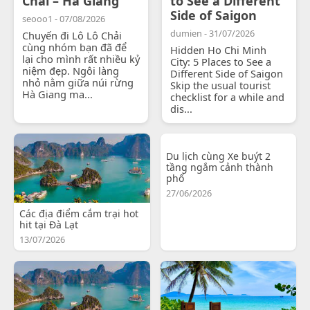
Chải – Hà Giang
to See a Different
Side of Saigon
seooo1 - 07/08/2026
dumien - 31/07/2026
Chuyến đi Lô Lô Chải
cùng nhóm bạn đã để
Hidden Ho Chi Minh
lại cho mình rất nhiều kỷ
City: 5 Places to See a
niệm đẹp. Ngôi làng
Different Side of Saigon
nhỏ nằm giữa núi rừng
Skip the usual tourist
Hà Giang ma...
checklist for a while and
dis...
Du lịch cùng Xe buýt 2
tầng ngắm cảnh thành
phố
27/06/2026
Các địa điểm cắm trại hot
hit tại Đà Lạt
13/07/2026