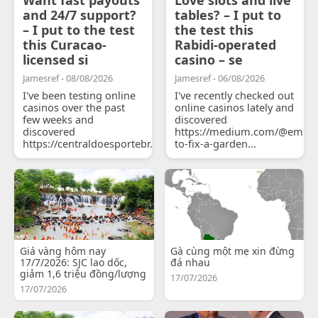
and 24/7 support?
tables? – I put to
– I put to the test
the test this
this Curacao-
Rabidi-operated
licensed si
casino – se
Jamesref - 08/08/2026
Jamesref - 06/08/2026
I've been testing online
I've recently checked out
casinos over the past
online casinos lately and
few weeks and
discovered
discovered
https://medium.com/@emily
https://centraldoesportebr.substack.com/p/cucure...
to-fix-a-garden...
Giá vàng hôm nay
Gà cùng một mẹ xin đừng
17/7/2026: SJC lao dốc,
đá nhau
giảm 1,6 triệu đồng/lượng
17/07/2026
17/07/2026