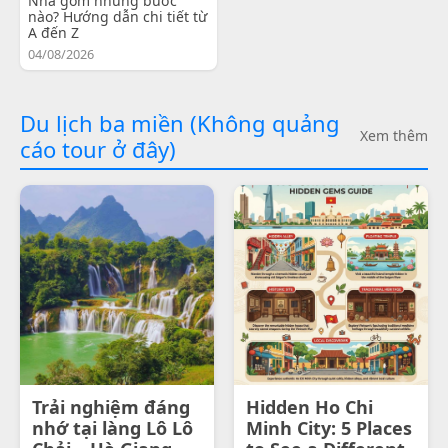
Nha gồm những bước
nào? Hướng dẫn chi tiết từ
A đến Z
04/08/2026
Du lịch ba miền (Không quảng
Xem thêm
cáo tour ở đây)
Trải nghiệm đáng
Hidden Ho Chi
nhớ tại làng Lô Lô
Minh City: 5 Places