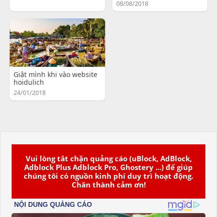
08/08/2018
Giật mình khi vào website
hoidulich
24/01/2018
Vui lòng tắt chặn quảng cáo (uBlock, AdBlock,
Adblock Plus Adblock Pro, Ghostery ...) để giúp
chúng tôi có nguồn kinh phí duy trì hoạt động.
Chân thành cảm ơn!