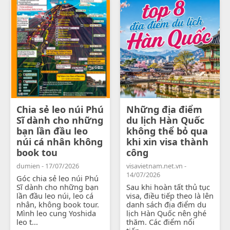
Chia sẻ leo núi Phú
Những địa điểm
Sĩ dành cho những
du lịch Hàn Quốc
bạn lần đầu leo
không thể bỏ qua
núi cá nhân không
khi xin visa thành
book tou
công
dumien - 17/07/2026
visavietnam.net.vn -
14/07/2026
Góc chia sẻ leo núi Phú
Sĩ dành cho những bạn
Sau khi hoàn tất thủ tục
lần đầu leo núi, leo cá
visa, điều tiếp theo là lên
nhân, không book tour.
danh sách địa điểm du
Mình leo cung Yoshida
lịch Hàn Quốc nên ghé
leo t...
thăm. Các điểm nổi