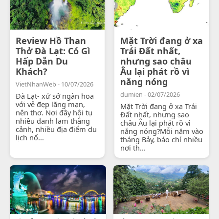
Review Hồ Than
Mặt Trời đang ở xa
Thở Đà Lạt: Có Gì
Trái Đất nhất,
Hấp Dẫn Du
nhưng sao châu
Khách?
Âu lại phát rồ vì
nắng nóng
VietNhanWeb - 10/07/2026
dumien - 02/07/2026
Đà Lạt- xứ sở ngàn hoa
với vẻ đẹp lãng mạn,
Mặt Trời đang ở xa Trái
nên thơ. Nơi đây hội tụ
Đất nhất, nhưng sao
nhiều danh lam thắng
châu Âu lại phát rồ vì
cảnh, nhiều địa điểm du
nắng nóng?Mỗi năm vào
lịch nổ...
tháng Bảy, báo chí nhiều
nơi th...