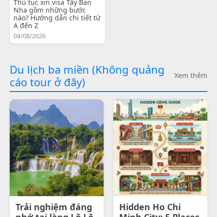
Thủ tục xin visa Tây Ban
Nha gồm những bước
nào? Hướng dẫn chi tiết từ
A đến Z
04/08/2026
Du lịch ba miền (Không quảng
Xem thêm
cáo tour ở đây)
Trải nghiệm đáng
Hidden Ho Chi
nhớ tại làng Lô Lô
Minh City: 5 Places