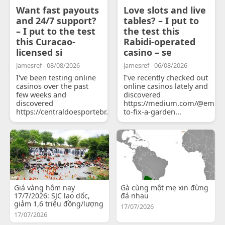
Want fast payouts
Love slots and live
and 24/7 support?
tables? – I put to
– I put to the test
the test this
this Curacao-
Rabidi-operated
licensed si
casino – se
Jamesref - 08/08/2026
Jamesref - 06/08/2026
I've been testing online
I've recently checked out
casinos over the past
online casinos lately and
few weeks and
discovered
discovered
https://medium.com/@emily
https://centraldoesportebr.substack.com/p/cucure...
to-fix-a-garden...
Giá vàng hôm nay
Gà cùng một mẹ xin đừng
17/7/2026: SJC lao dốc,
đá nhau
giảm 1,6 triệu đồng/lượng
17/07/2026
17/07/2026