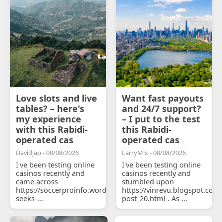
Love slots and live
Want fast payouts
tables? – here's
and 24/7 support?
my experience
– I put to the test
with this Rabidi-
this Rabidi-
operated cas
operated cas
Davidjap - 08/08/2026
LarryMix - 08/08/2026
I've been testing online
I've been testing online
casinos recently and
casinos recently and
came across
stumbled upon
https://soccerproinfo.wordpress.com/2026/07/11/courtois-
https://vinrevu.blogspot.com
seeks-...
post_20.html . As ...