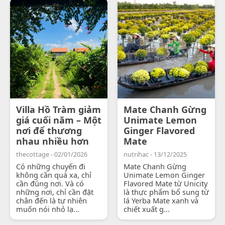
Villa Hồ Tràm giảm
Mate Chanh Gừng
giá cuối năm – Một
Unimate Lemon
nơi để thương
Ginger Flavored
nhau nhiều hơn
Mate
thecottage - 02/01/2026
nutrihac - 13/12/2025
Có những chuyến đi
Mate Chanh Gừng
không cần quá xa, chỉ
Unimate Lemon Ginger
cần đúng nơi. Và có
Flavored Mate từ Unicity
những nơi, chỉ cần đặt
là thực phẩm bổ sung từ
chân đến là tự nhiên
lá Yerba Mate xanh và
muốn nói nhỏ lạ...
chiết xuất g...