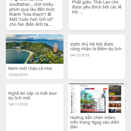
Phật giáo, Thái Lan còn
Godfather… chờ chiếu
được yêu thích bởi các lễ
phim quá lâu đến mức
hội ...
thành “hóa thạch”! 💀
Một “cuộc hẹn lịch sử”
cho fan điện ảnh tạ...
Vườn thú Hà Nội được
công nhận là điểm du lịch
04/12/2018
Mem mới chào cả nhà
10/04/2019
Nghệ An sắp ra mắt tour
du lịch mới
14/11/2018
Hướng dẫn chèn video
trên trang 9gag vào diễn
đàn