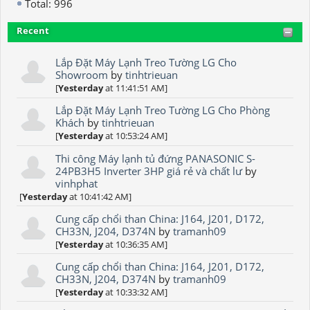
Total: 996
Recent
Lắp Đặt Máy Lạnh Treo Tường LG Cho
Showroom
by
tinhtrieuan
[
Yesterday
at 11:41:51 AM]
Lắp Đặt Máy Lạnh Treo Tường LG Cho Phòng
Khách
by
tinhtrieuan
[
Yesterday
at 10:53:24 AM]
Thi công Máy lạnh tủ đứng PANASONIC S-
24PB3H5 Inverter 3HP giá rẻ và chất lư
by
vinhphat
[
Yesterday
at 10:41:42 AM]
Cung cấp chổi than China: J164, J201, D172,
CH33N, J204, D374N
by
tramanh09
[
Yesterday
at 10:36:35 AM]
Cung cấp chổi than China: J164, J201, D172,
CH33N, J204, D374N
by
tramanh09
[
Yesterday
at 10:33:32 AM]