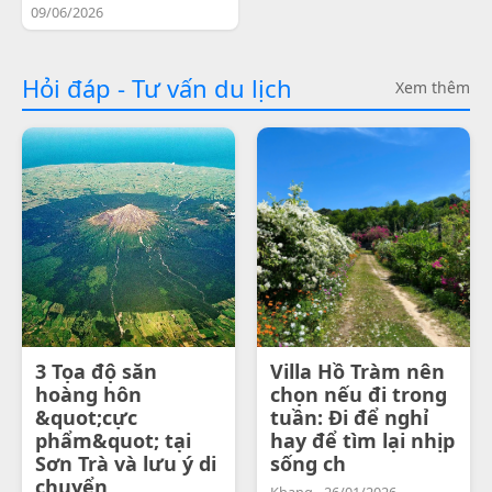
09/06/2026
Hỏi đáp - Tư vấn du lịch
Xem thêm
3 Tọa độ săn
Villa Hồ Tràm nên
hoàng hôn
chọn nếu đi trong
&quot;cực
tuần: Đi để nghỉ
phẩm&quot; tại
hay để tìm lại nhịp
Sơn Trà và lưu ý di
sống ch
chuyển
Khang - 26/01/2026