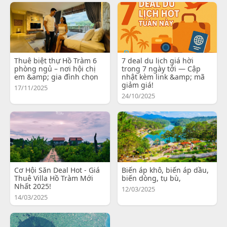
Thuê biệt thự Hồ Tràm 6
7 deal du lịch giá hời
phòng ngủ – nơi hội chị
trong 7 ngày tới — Cập
em &amp; gia đình chọn
nhật kèm link &amp; mã
giảm giá!
17/11/2025
24/10/2025
Cơ Hội Săn Deal Hot - Giá
Biến áp khô, biến áp dầu,
Thuê Villa Hồ Tràm Mới
biến dòng, tụ bù,
Nhất 2025!
12/03/2025
14/03/2025