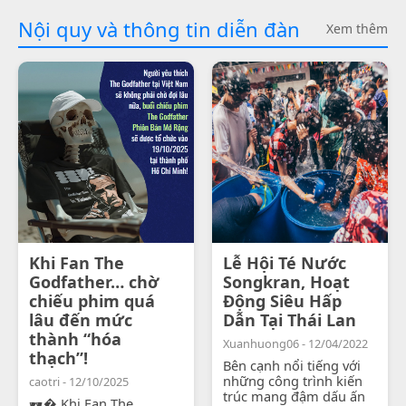
Nội quy và thông tin diễn đàn
Xem thêm
Khi Fan The
Lễ Hội Té Nước
Godfather… chờ
Songkran, Hoạt
chiếu phim quá
Động Siêu Hấp
lâu đến mức
Dẫn Tại Thái Lan
thành “hóa
Xuanhuong06 - 12/04/2022
thạch”!
Bên cạnh nổi tiếng với
những công trình kiến
caotri - 12/10/2025
trúc mang đậm dấu ấn
🕶� Khi Fan The