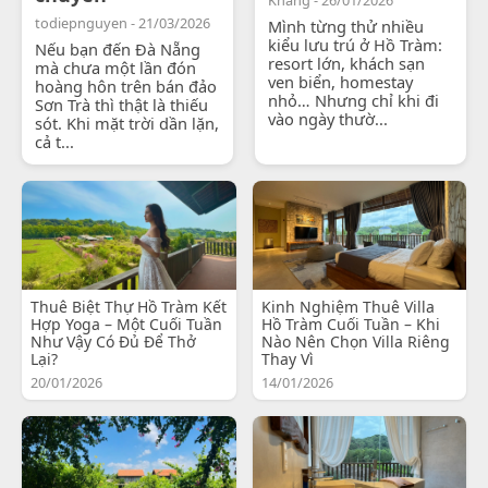
todiepnguyen - 21/03/2026
Mình từng thử nhiều
kiểu lưu trú ở Hồ Tràm:
Nếu bạn đến Đà Nẵng
resort lớn, khách sạn
mà chưa một lần đón
ven biển, homestay
hoàng hôn trên bán đảo
nhỏ… Nhưng chỉ khi đi
Sơn Trà thì thật là thiếu
vào ngày thườ...
sót. Khi mặt trời dần lặn,
cả t...
Thuê Biệt Thự Hồ Tràm Kết
Kinh Nghiệm Thuê Villa
Hợp Yoga – Một Cuối Tuần
Hồ Tràm Cuối Tuần – Khi
Như Vậy Có Đủ Để Thở
Nào Nên Chọn Villa Riêng
Lại?
Thay Vì
20/01/2026
14/01/2026