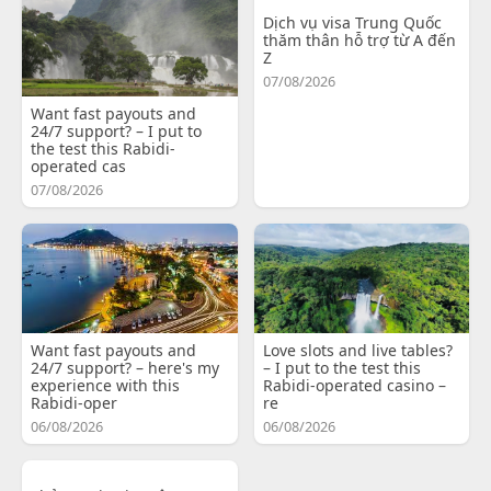
Dịch vụ visa Trung Quốc
thăm thân hỗ trợ từ A đến
Z
07/08/2026
Want fast payouts and
24/7 support? – I put to
the test this Rabidi-
operated cas
07/08/2026
Want fast payouts and
Love slots and live tables?
24/7 support? – here's my
– I put to the test this
experience with this
Rabidi-operated casino –
Rabidi-oper
re
06/08/2026
06/08/2026