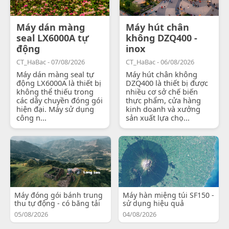
Máy dán màng
Máy hút chân
seal LX6000A tự
không DZQ400 -
động
inox
CT_HaBac - 07/08/2026
CT_HaBac - 06/08/2026
Máy dán màng seal tự
Máy hút chân không
động LX6000A là thiết bị
DZQ400 là thiết bị được
không thể thiếu trong
nhiều cơ sở chế biến
các dây chuyền đóng gói
thực phẩm, cửa hàng
hiện đại. Máy sử dụng
kinh doanh và xưởng
công n...
sản xuất lựa chọ...
Máy đóng gói bánh trung
Máy hàn miệng túi SF150 -
thu tự động - có băng tải
sử dụng hiệu quả
05/08/2026
04/08/2026