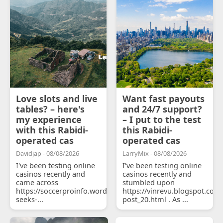
Love slots and live
Want fast payouts
tables? – here's
and 24/7 support?
my experience
– I put to the test
with this Rabidi-
this Rabidi-
operated cas
operated cas
Davidjap - 08/08/2026
LarryMix - 08/08/2026
I've been testing online
I've been testing online
casinos recently and
casinos recently and
came across
stumbled upon
https://soccerproinfo.wordpress.com/2026/07/11/courtois-
https://vinrevu.blogspot.com
seeks-...
post_20.html . As ...