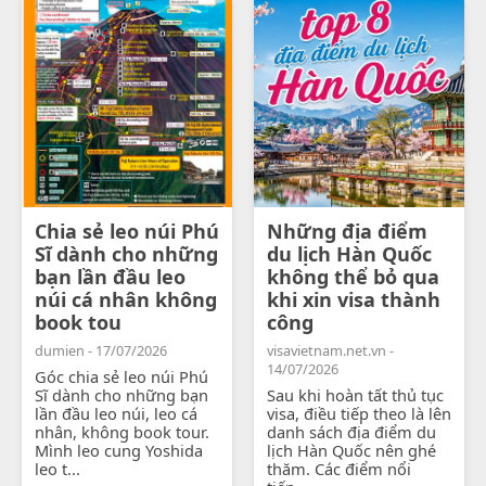
Chia sẻ leo núi Phú
Những địa điểm
Sĩ dành cho những
du lịch Hàn Quốc
bạn lần đầu leo
không thể bỏ qua
núi cá nhân không
khi xin visa thành
book tou
công
dumien - 17/07/2026
visavietnam.net.vn -
14/07/2026
Góc chia sẻ leo núi Phú
Sĩ dành cho những bạn
Sau khi hoàn tất thủ tục
lần đầu leo núi, leo cá
visa, điều tiếp theo là lên
nhân, không book tour.
danh sách địa điểm du
Mình leo cung Yoshida
lịch Hàn Quốc nên ghé
leo t...
thăm. Các điểm nổi