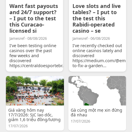
Want fast payouts
Love slots and live
and 24/7 support?
tables? – I put to
– I put to the test
the test this
this Curacao-
Rabidi-operated
licensed si
casino – se
Jamesref - 08/08/2026
Jamesref - 06/08/2026
I've been testing online
I've recently checked out
casinos over the past
online casinos lately and
few weeks and
discovered
discovered
https://medium.com/@emily
https://centraldoesportebr.substack.com/p/cucure...
to-fix-a-garden...
Giá vàng hôm nay
Gà cùng một mẹ xin đừng
17/7/2026: SJC lao dốc,
đá nhau
giảm 1,6 triệu đồng/lượng
17/07/2026
17/07/2026