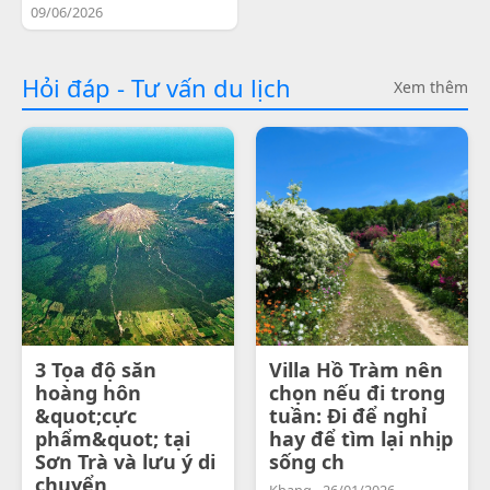
09/06/2026
Hỏi đáp - Tư vấn du lịch
Xem thêm
3 Tọa độ săn
Villa Hồ Tràm nên
hoàng hôn
chọn nếu đi trong
&quot;cực
tuần: Đi để nghỉ
phẩm&quot; tại
hay để tìm lại nhịp
Sơn Trà và lưu ý di
sống ch
chuyển
Khang - 26/01/2026