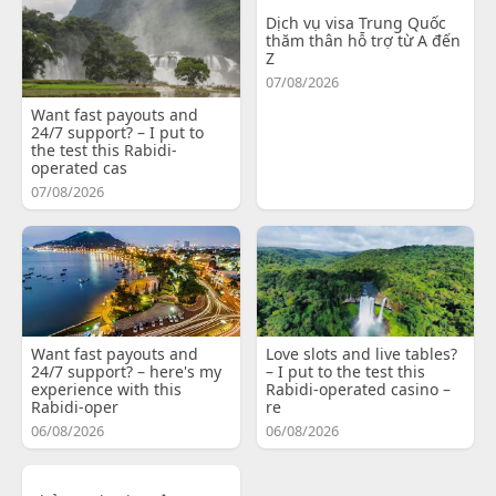
Dịch vụ visa Trung Quốc
thăm thân hỗ trợ từ A đến
Z
07/08/2026
Want fast payouts and
24/7 support? – I put to
the test this Rabidi-
operated cas
07/08/2026
Want fast payouts and
Love slots and live tables?
24/7 support? – here's my
– I put to the test this
experience with this
Rabidi-operated casino –
Rabidi-oper
re
06/08/2026
06/08/2026