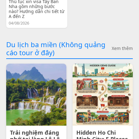
Thủ tục xin visa Tây Ban
Nha gồm những bước
nào? Hướng dẫn chi tiết từ
A đến Z
04/08/2026
Du lịch ba miền (Không quảng
Xem thêm
cáo tour ở đây)
Trải nghiệm đáng
Hidden Ho Chi
nhớ tại làng Lô Lô
Minh City: 5 Places