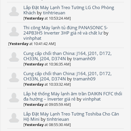
Lắp Đặt Máy Lạnh Treo Tường LG Cho Phòng
Khách
by
tinhtrieuan
[
Yesterday
at 10:53:24 AM]
Thi công Máy lạnh tủ đứng PANASONIC S-
24PB3H5 Inverter 3HP giá rẻ và chất lư
by
vinhphat
[
Yesterday
at 10:41:42 AM]
Cung cấp chổi than China: J164, J201, D172,
CH33N, J204, D374N
by
tramanh09
[
Yesterday
at 10:36:35 AM]
Cung cấp chổi than China: J164, J201, D172,
CH33N, J204, D374N
by
tramanh09
[
Yesterday
at 10:33:32 AM]
Lắp hệ thống Máy lạnh âm trần DAIKIN FCFC thổi
đa hướng – Inverter giá rẻ
by
vinhphat
[
Yesterday
at 09:05:59 AM]
Lắp Đặt Máy Lạnh Treo Tường Toshiba Cho Căn
Hộ Mini
by
tinhtrieuan
[
Yesterday
at 08:55:30 AM]