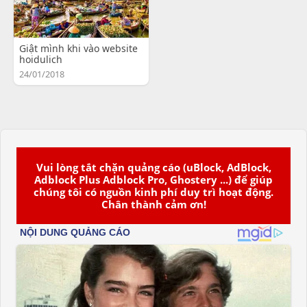
Giật mình khi vào website
hoidulich
24/01/2018
Vui lòng tắt chặn quảng cáo (uBlock, AdBlock,
Adblock Plus Adblock Pro, Ghostery ...) để giúp
chúng tôi có nguồn kinh phí duy trì hoạt động.
Chân thành cảm ơn!