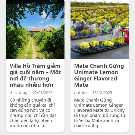
Villa Hồ Tràm giảm
Mate Chanh Gừng
giá cuối năm – Một
Unimate Lemon
nơi để thương
Ginger Flavored
nhau nhiều hơn
Mate
thecottage - 02/01/2026
nutrihac - 13/12/2025
Có những chuyến đi
Mate Chanh Gừng
không cần quá xa, chỉ
Unimate Lemon Ginger
cần đúng nơi. Và có
Flavored Mate từ Unicity
những nơi, chỉ cần đặt
là thực phẩm bổ sung từ
chân đến là tự nhiên
lá Yerba Mate xanh và
muốn nói nhỏ lạ...
chiết xuất g...