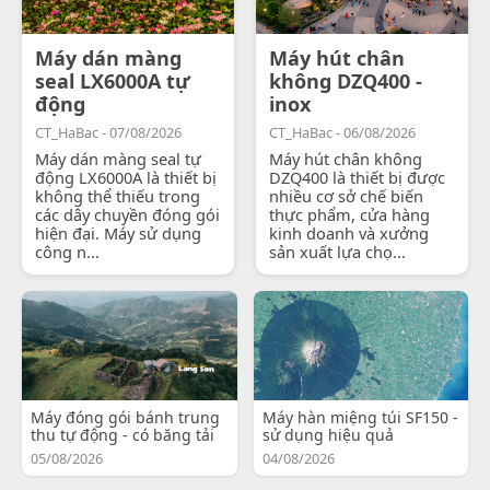
Máy dán màng
Máy hút chân
seal LX6000A tự
không DZQ400 -
động
inox
CT_HaBac - 07/08/2026
CT_HaBac - 06/08/2026
Máy dán màng seal tự
Máy hút chân không
động LX6000A là thiết bị
DZQ400 là thiết bị được
không thể thiếu trong
nhiều cơ sở chế biến
các dây chuyền đóng gói
thực phẩm, cửa hàng
hiện đại. Máy sử dụng
kinh doanh và xưởng
công n...
sản xuất lựa chọ...
Máy đóng gói bánh trung
Máy hàn miệng túi SF150 -
thu tự động - có băng tải
sử dụng hiệu quả
05/08/2026
04/08/2026