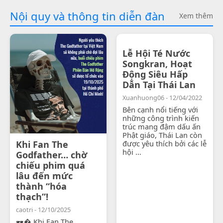
Nội quy và thông tin diễn đàn
Xem thêm
Lễ Hội Té Nước
Songkran, Hoạt
Động Siêu Hấp
Dẫn Tại Thái Lan
Xuanhuong06 - 12/04/2022
Bên cạnh nổi tiếng với
những công trình kiến
trúc mang đậm dấu ấn
Phật giáo, Thái Lan còn
Khi Fan The
được yêu thích bởi các lễ
hội ...
Godfather… chờ
chiếu phim quá
lâu đến mức
thành “hóa
thạch”!
caotri - 12/10/2025
🕶� Khi Fan The