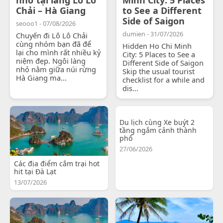
Chải – Hà Giang
to See a Different
Side of Saigon
seooo1 - 07/08/2026
dumien - 31/07/2026
Chuyến đi Lô Lô Chải
cùng nhóm bạn đã để
Hidden Ho Chi Minh
lại cho mình rất nhiều kỷ
City: 5 Places to See a
niệm đẹp. Ngôi làng
Different Side of Saigon
nhỏ nằm giữa núi rừng
Skip the usual tourist
Hà Giang ma...
checklist for a while and
dis...
Du lịch cùng Xe buýt 2
tầng ngắm cảnh thành
phố
27/06/2026
Các địa điểm cắm trại hot
hit tại Đà Lạt
13/07/2026