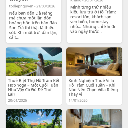
todiepnguyen - 21/03/2026
Mình từng thử nhiều
kiểu lưu trú ở Hồ Tràm:
Nếu bạn đến Đà Nẵng
resort lớn, khách sạn
mà chưa một lần đón
ven biển, homestay
hoàng hôn trên bán đảo
nhỏ… Nhưng chỉ khi đi
Sơn Trà thì thật là thiếu
vào ngày thườ...
sót. Khi mặt trời dần lặn,
cả t...
Thuê Biệt Thự Hồ Tràm Kết
Kinh Nghiệm Thuê Villa
Hợp Yoga – Một Cuối Tuần
Hồ Tràm Cuối Tuần – Khi
Như Vậy Có Đủ Để Thở
Nào Nên Chọn Villa Riêng
Lại?
Thay Vì
20/01/2026
14/01/2026