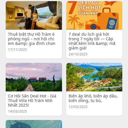
Thuê biệt thự Hồ Tràm 6
7 deal du lịch giá hời
phòng ngủ – nơi hội chị
trong 7 ngày tới — Cập
em &amp; gia đình chọn
nhật kèm link &amp; mã
giảm giá!
17/11/2025
24/10/2025
Cơ Hội Săn Deal Hot - Giá
Biến áp khô, biến áp dầu,
Thuê Villa Hồ Tràm Mới
biến dòng, tụ bù,
Nhất 2025!
12/03/2025
14/03/2025