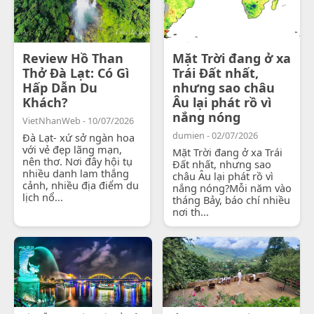
Review Hồ Than
Mặt Trời đang ở xa
Thở Đà Lạt: Có Gì
Trái Đất nhất,
Hấp Dẫn Du
nhưng sao châu
Khách?
Âu lại phát rồ vì
nắng nóng
VietNhanWeb - 10/07/2026
dumien - 02/07/2026
Đà Lạt- xứ sở ngàn hoa
với vẻ đẹp lãng mạn,
Mặt Trời đang ở xa Trái
nên thơ. Nơi đây hội tụ
Đất nhất, nhưng sao
nhiều danh lam thắng
châu Âu lại phát rồ vì
cảnh, nhiều địa điểm du
nắng nóng?Mỗi năm vào
lịch nổ...
tháng Bảy, báo chí nhiều
nơi th...