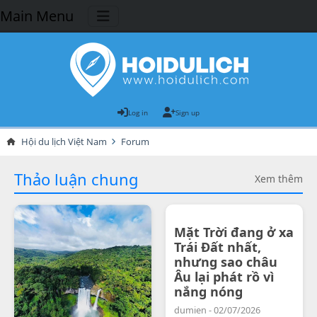
Main Menu
Log in
Sign up
Hội du lịch Việt Nam
Forum
Thảo luận chung
Xem thêm
Mặt Trời đang ở xa
Trái Đất nhất,
nhưng sao châu
Âu lại phát rồ vì
nắng nóng
dumien - 02/07/2026