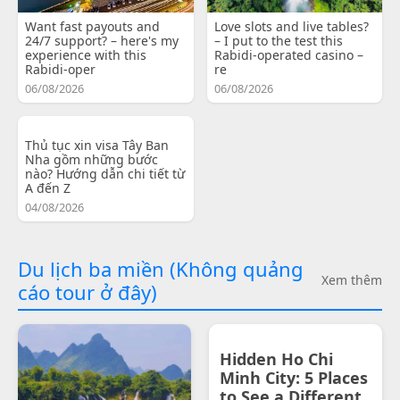
Want fast payouts and
Love slots and live tables?
24/7 support? – here's my
– I put to the test this
experience with this
Rabidi-operated casino –
Rabidi-oper
re
06/08/2026
06/08/2026
Thủ tục xin visa Tây Ban
Nha gồm những bước
nào? Hướng dẫn chi tiết từ
A đến Z
04/08/2026
Du lịch ba miền (Không quảng
Xem thêm
cáo tour ở đây)
Hidden Ho Chi
Minh City: 5 Places
to See a Different