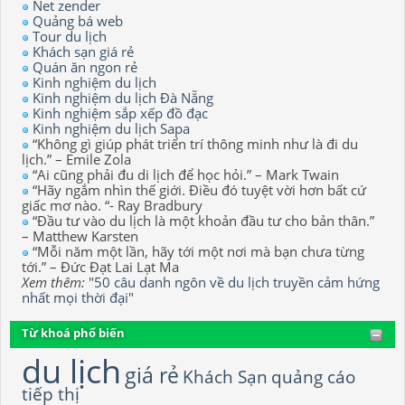
Net zender
Quảng bá web
Tour du lịch
Khách sạn giá rẻ
Quán ăn ngon rẻ
Kinh nghiệm du lịch
Kinh nghiệm du lịch Đà Nẵng
Kinh nghiệm sắp xếp đồ đạc
Kinh nghiệm du lịch Sapa
“Không gì giúp phát triển trí thông minh như là đi du
lịch.” – Emile Zola
“Ai cũng phải đu di lịch để học hỏi.” – Mark Twain
“Hãy ngắm nhìn thế giới. Điều đó tuyệt vời hơn bất cứ
giấc mơ nào. “- Ray Bradbury
“Đầu tư vào du lịch là một khoản đầu tư cho bản thân.”
– Matthew Karsten
“Mỗi năm một lần, hãy tới một nơi mà bạn chưa từng
tới.” – Đức Đạt Lai Lạt Ma
Xem thêm:
"50 câu danh ngôn về du lịch truyền cảm hứng
nhất mọi thời đại"
Từ khoá phổ biến
du lịch
giá rẻ
Khách Sạn
quảng cáo
tiếp thị