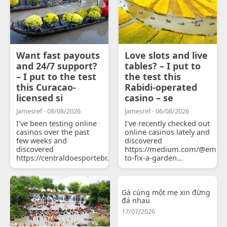
Want fast payouts
Love slots and live
and 24/7 support?
tables? – I put to
– I put to the test
the test this
this Curacao-
Rabidi-operated
licensed si
casino – se
Jamesref - 08/08/2026
Jamesref - 06/08/2026
I've been testing online
I've recently checked out
casinos over the past
online casinos lately and
few weeks and
discovered
discovered
https://medium.com/@emily
https://centraldoesportebr.substack.com/p/cucure...
to-fix-a-garden...
Gà cùng một mẹ xin đừng
đá nhau
17/07/2026