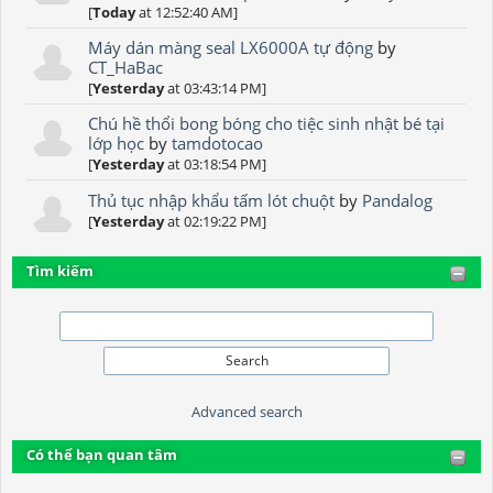
[
Today
at 12:52:40 AM]
Máy dán màng seal LX6000A tự động
by
CT_HaBac
[
Yesterday
at 03:43:14 PM]
Chú hề thổi bong bóng cho tiệc sinh nhật bé tại
lớp học
by
tamdotocao
[
Yesterday
at 03:18:54 PM]
Thủ tục nhập khẩu tấm lót chuột
by
Pandalog
[
Yesterday
at 02:19:22 PM]
Tìm kiếm
Advanced search
Có thể bạn quan tâm