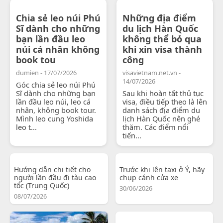
Chia sẻ leo núi Phú
Những địa điểm
Sĩ dành cho những
du lịch Hàn Quốc
bạn lần đầu leo
không thể bỏ qua
núi cá nhân không
khi xin visa thành
book tou
công
dumien - 17/07/2026
visavietnam.net.vn -
14/07/2026
Góc chia sẻ leo núi Phú
Sĩ dành cho những bạn
Sau khi hoàn tất thủ tục
lần đầu leo núi, leo cá
visa, điều tiếp theo là lên
nhân, không book tour.
danh sách địa điểm du
Mình leo cung Yoshida
lịch Hàn Quốc nên ghé
leo t...
thăm. Các điểm nổi
tiến...
Hướng dẫn chi tiết cho
Trước khi lên taxi ở Ý, hãy
người lần đầu đi tàu cao
chụp cánh cửa xe
tốc (Trung Quốc)
30/06/2026
08/07/2026