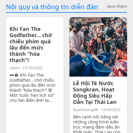
Nội quy và thông tin diễn đàn
Xem thêm
Khi Fan The
Godfather… chờ
chiếu phim quá
lâu đến mức
thành “hóa
thạch”!
caotri - 12/10/2025
🕶� Khi Fan The
Godfather… chờ chiếu
Lễ Hội Té Nước
phim quá lâu đến mức
Songkran, Hoạt
thành “hóa thạch”! 💀
Một “cuộc hẹn lịch sử”
Động Siêu Hấp
cho fan điện ảnh tạ...
Dẫn Tại Thái Lan
Xuanhuong06 - 12/04/2022
Bên cạnh nổi tiếng với
những công trình kiến
trúc mang đậm dấu ấn
Phật giáo, Thái Lan còn