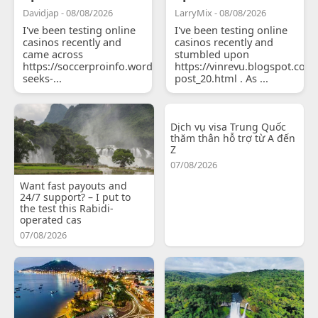
Davidjap - 08/08/2026
LarryMix - 08/08/2026
I've been testing online
I've been testing online
casinos recently and
casinos recently and
came across
stumbled upon
https://soccerproinfo.wordpress.com/2026/07/11/courtois-
https://vinrevu.blogspot.com
seeks-...
post_20.html . As ...
Dịch vụ visa Trung Quốc
thăm thân hỗ trợ từ A đến
Z
07/08/2026
Want fast payouts and
24/7 support? – I put to
the test this Rabidi-
operated cas
07/08/2026