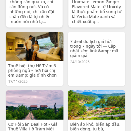
không cần quá xa, chỉ
Unimate Lemon Ginger
cần đúng nơi. Và có
Flavored Mate từ Unicity
những nơi, chỉ cần đặt
là thực phẩm bổ sung từ
chân đến là tự nhiên
lá Yerba Mate xanh và
muốn nói nhỏ lạ...
chiết xuất g...
7 deal du lịch giá hời
trong 7 ngày tới — Cập
nhật kèm link &amp; mã
giảm giá!
24/10/2025
Thuê biệt thự Hồ Tràm 6
phòng ngủ – nơi hội chị
em &amp; gia đình chọn
17/11/2025
Cơ Hội Săn Deal Hot - Giá
Biến áp khô, biến áp dầu,
Thuê Villa Hồ Tràm Mới
biến dòng, tụ bù,