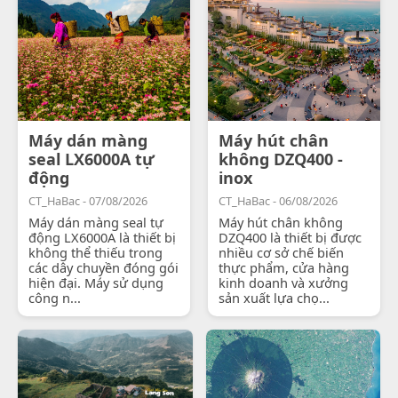
Máy dán màng
Máy hút chân
seal LX6000A tự
không DZQ400 -
động
inox
CT_HaBac - 07/08/2026
CT_HaBac - 06/08/2026
Máy dán màng seal tự
Máy hút chân không
động LX6000A là thiết bị
DZQ400 là thiết bị được
không thể thiếu trong
nhiều cơ sở chế biến
các dây chuyền đóng gói
thực phẩm, cửa hàng
hiện đại. Máy sử dụng
kinh doanh và xưởng
công n...
sản xuất lựa chọ...