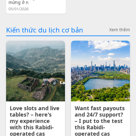
mừng ở n
05/01/2026
Kiến thức du lịch cơ bản
Xem thêm
Love slots and live
Want fast payouts
tables? – here's
and 24/7 support?
my experience
– I put to the test
with this Rabidi-
this Rabidi-
operated cas
operated cas