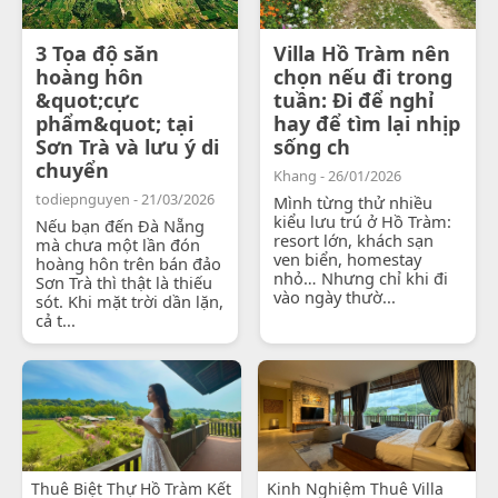
3 Tọa độ săn
Villa Hồ Tràm nên
hoàng hôn
chọn nếu đi trong
&quot;cực
tuần: Đi để nghỉ
phẩm&quot; tại
hay để tìm lại nhịp
Sơn Trà và lưu ý di
sống ch
chuyển
Khang - 26/01/2026
todiepnguyen - 21/03/2026
Mình từng thử nhiều
kiểu lưu trú ở Hồ Tràm:
Nếu bạn đến Đà Nẵng
resort lớn, khách sạn
mà chưa một lần đón
ven biển, homestay
hoàng hôn trên bán đảo
nhỏ… Nhưng chỉ khi đi
Sơn Trà thì thật là thiếu
vào ngày thườ...
sót. Khi mặt trời dần lặn,
cả t...
Thuê Biệt Thự Hồ Tràm Kết
Kinh Nghiệm Thuê Villa