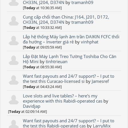
CH33N, J204, D374N
by
tramanh09
[
Today
at 10:36:35 AM]
Cung cấp chổi than China: J164, J201, D172,
CH33N, J204, D374N
by
tramanh09
[
Today
at 10:33:32 AM]
Lắp hệ thống Máy lạnh âm trần DAIKIN FCFC thổi
đa hướng – Inverter giá rẻ
by
vinhphat
[
Today
at 09:05:59 AM]
Lắp Đặt Máy Lạnh Treo Tường Toshiba Cho Căn
Hộ Mini
by
tinhtrieuan
[
Today
at 08:55:30 AM]
Want fast payouts and 24/7 support? – I put to
the test this Curacao-licensed si
by
Jamesref
[
Today
at 04:43:24 AM]
Love slots and live tables? – here's my
experience with this Rabidi-operated cas
by
Davidjap
[
Today
at 02:09:14 AM]
Want fast payouts and 24/7 support? – I put to
the test this Rabidi-operated cas
by
LarryMix