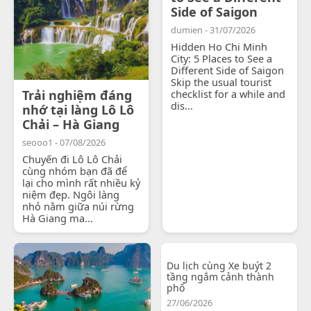
Side of Saigon
dumien - 31/07/2026
Hidden Ho Chi Minh
City: 5 Places to See a
Different Side of Saigon
Skip the usual tourist
Trải nghiệm đáng
checklist for a while and
dis...
nhớ tại làng Lô Lô
Chải – Hà Giang
seooo1 - 07/08/2026
Chuyến đi Lô Lô Chải
cùng nhóm bạn đã để
lại cho mình rất nhiều kỷ
niệm đẹp. Ngôi làng
nhỏ nằm giữa núi rừng
Hà Giang ma...
Du lịch cùng Xe buýt 2
tầng ngắm cảnh thành
phố
27/06/2026