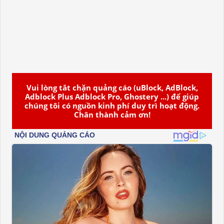
Vui lòng tắt chặn quảng cáo (uBlock, AdBlock,
Adblock Plus Adblock Pro, Ghostery ...) để giúp
chúng tôi có nguồn kinh phí duy trì hoạt động.
Chân thành cảm ơn!