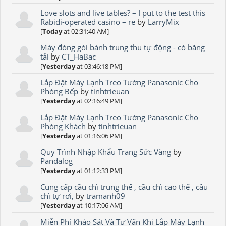
Love slots and live tables? – I put to the test this
Rabidi-operated casino – re
by
LarryMix
[
Today
at 02:31:40 AM]
Máy đóng gói bánh trung thu tự động - có băng
tải
by
CT_HaBac
[
Yesterday
at 03:46:18 PM]
Lắp Đặt Máy Lạnh Treo Tường Panasonic Cho
Phòng Bếp
by
tinhtrieuan
[
Yesterday
at 02:16:49 PM]
Lắp Đặt Máy Lạnh Treo Tường Panasonic Cho
Phòng Khách
by
tinhtrieuan
[
Yesterday
at 01:16:06 PM]
Quy Trình Nhập Khẩu Trang Sức Vàng
by
Pandalog
[
Yesterday
at 01:12:33 PM]
Cung cấp cầu chì trung thế , cầu chì cao thế , cầu
chì tự rơi,
by
tramanh09
[
Yesterday
at 10:17:06 AM]
Miễn Phí Khảo Sát Và Tư Vấn Khi Lắp Máy Lạnh