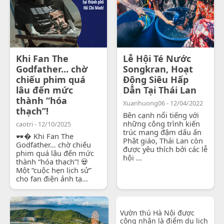
Khi Fan The
Lễ Hội Té Nước
Godfather… chờ
Songkran, Hoạt
chiếu phim quá
Động Siêu Hấp
lâu đến mức
Dẫn Tại Thái Lan
thành “hóa
Xuanhuong06 - 12/04/2022
thạch”!
Bên cạnh nổi tiếng với
những công trình kiến
caotri - 12/10/2025
trúc mang đậm dấu ấn
🕶� Khi Fan The
Phật giáo, Thái Lan còn
Godfather… chờ chiếu
được yêu thích bởi các lễ
phim quá lâu đến mức
hội ...
thành “hóa thạch”! 💀
Một “cuộc hẹn lịch sử”
cho fan điện ảnh tạ...
Vườn thú Hà Nội được
công nhận là điểm du lịch