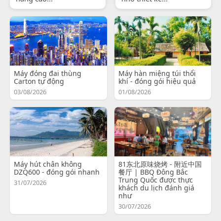
Máy đóng đai thùng
Máy hàn miệng túi thổi
Carton tự động
khí - đóng gói hiệu quả
03/08/2026
01/08/2026
Máy hút chân không
81东北原味烧烤 - 附近中国
DZQ600 - đóng gói nhanh
餐厅 | BBQ Đông Bắc
Trung Quốc được thực
31/07/2026
khách du lịch đánh giá
như
30/07/2026