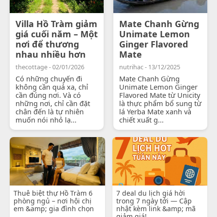
Villa Hồ Tràm giảm
Mate Chanh Gừng
giá cuối năm – Một
Unimate Lemon
nơi để thương
Ginger Flavored
nhau nhiều hơn
Mate
thecottage - 02/01/2026
nutrihac - 13/12/2025
Có những chuyến đi
Mate Chanh Gừng
không cần quá xa, chỉ
Unimate Lemon Ginger
cần đúng nơi. Và có
Flavored Mate từ Unicity
những nơi, chỉ cần đặt
là thực phẩm bổ sung từ
chân đến là tự nhiên
lá Yerba Mate xanh và
muốn nói nhỏ lạ...
chiết xuất g...
Thuê biệt thự Hồ Tràm 6
7 deal du lịch giá hời
phòng ngủ – nơi hội chị
trong 7 ngày tới — Cập
em &amp; gia đình chọn
nhật kèm link &amp; mã
giảm giá!