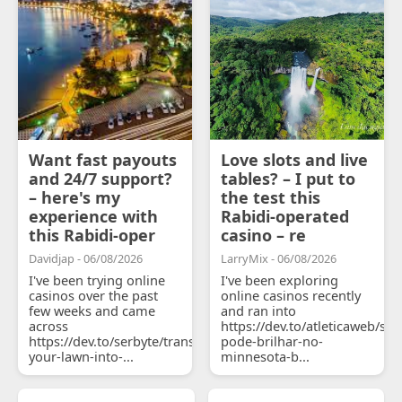
Want fast payouts
Love slots and live
and 24/7 support?
tables? – I put to
– here's my
the test this
experience with
Rabidi-operated
this Rabidi-oper
casino – re
Davidjap - 06/08/2026
LarryMix - 06/08/2026
I've been trying online
I've been exploring
casinos over the past
online casinos recently
few weeks and came
and ran into
across
https://dev.to/atleticaweb/sh
https://dev.to/serbyte/transform-
pode-brilhar-no-
your-lawn-into-...
minnesota-b...