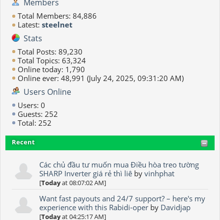
Members
Total Members: 84,886
Latest:
steelnet
Stats
Total Posts: 89,230
Total Topics: 63,324
Online today: 1,790
Online ever: 48,991 (July 24, 2025, 09:31:20 AM)
Users Online
Users: 0
Guests: 252
Total: 252
Recent
Các chủ đầu tư muốn mua Điều hòa treo tường
SHARP Inverter giá rẻ thì liê
by
vinhphat
[
Today
at 08:07:02 AM]
Want fast payouts and 24/7 support? – here's my
experience with this Rabidi-oper
by
Davidjap
[
Today
at 04:25:17 AM]