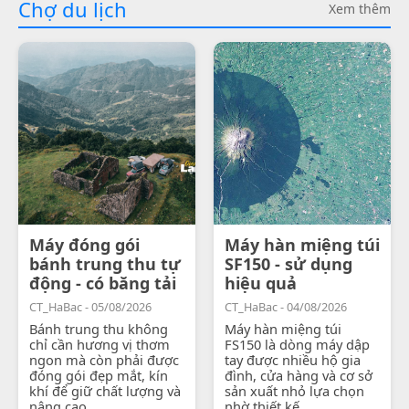
Chợ du lịch
Xem thêm
Máy đóng gói
Máy hàn miệng túi
bánh trung thu tự
SF150 - sử dụng
động - có băng tải
hiệu quả
CT_HaBac - 05/08/2026
CT_HaBac - 04/08/2026
Bánh trung thu không
Máy hàn miệng túi
chỉ cần hương vị thơm
FS150 là dòng máy dập
ngon mà còn phải được
tay được nhiều hộ gia
đóng gói đẹp mắt, kín
đình, cửa hàng và cơ sở
khí để giữ chất lượng và
sản xuất nhỏ lựa chọn
nâng cao...
nhờ thiết kế...