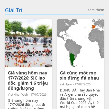
Giải Trí
Xem thêm
Giá vàng hôm nay
Gà cùng một mẹ
17/7/2026: SJC lao
xin đừng đá nhau
dốc, giảm 1,6 triệu
askillpro - 17/07/2026
đồng/lượng
ĐỪNG ĐÁ ! Tây Ban Nha
và Argentina sắp quyết
VietNhanWeb - 17/07/2026
đấu trận chung kết
Giá vàng hôm nay
World Cup 2026. Ấy thế
17/7/2026 đồng loạt đi
mà họ lại có quan hệ
xuống ở cả thị trường