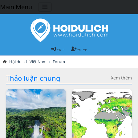
Main Menu
Log in
Sign up
Hội du lịch Việt Nam
Forum
Thảo luận chung
Xem thêm