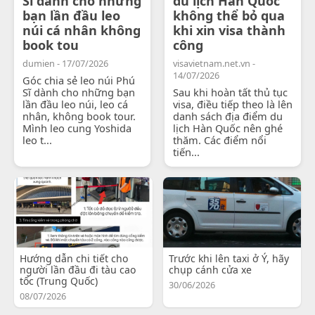
Sĩ dành cho những
du lịch Hàn Quốc
bạn lần đầu leo
không thể bỏ qua
núi cá nhân không
khi xin visa thành
book tou
công
dumien - 17/07/2026
visavietnam.net.vn -
14/07/2026
Góc chia sẻ leo núi Phú
Sĩ dành cho những bạn
Sau khi hoàn tất thủ tục
lần đầu leo núi, leo cá
visa, điều tiếp theo là lên
nhân, không book tour.
danh sách địa điểm du
Mình leo cung Yoshida
lịch Hàn Quốc nên ghé
leo t...
thăm. Các điểm nổi
tiến...
Hướng dẫn chi tiết cho
Trước khi lên taxi ở Ý, hãy
người lần đầu đi tàu cao
chụp cánh cửa xe
tốc (Trung Quốc)
30/06/2026
08/07/2026