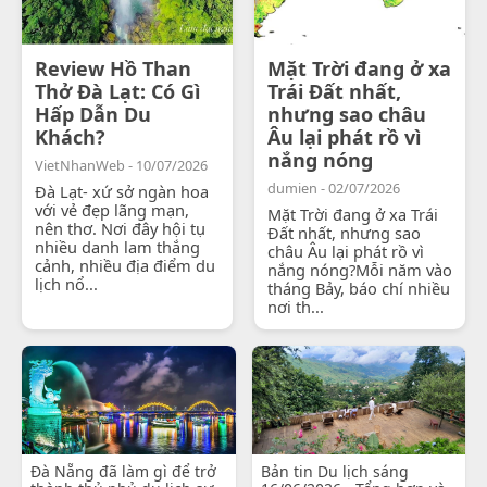
Review Hồ Than
Mặt Trời đang ở xa
Thở Đà Lạt: Có Gì
Trái Đất nhất,
Hấp Dẫn Du
nhưng sao châu
Khách?
Âu lại phát rồ vì
nắng nóng
VietNhanWeb - 10/07/2026
dumien - 02/07/2026
Đà Lạt- xứ sở ngàn hoa
với vẻ đẹp lãng mạn,
Mặt Trời đang ở xa Trái
nên thơ. Nơi đây hội tụ
Đất nhất, nhưng sao
nhiều danh lam thắng
châu Âu lại phát rồ vì
cảnh, nhiều địa điểm du
nắng nóng?Mỗi năm vào
lịch nổ...
tháng Bảy, báo chí nhiều
nơi th...
Đà Nẵng đã làm gì để trở
Bản tin Du lịch sáng