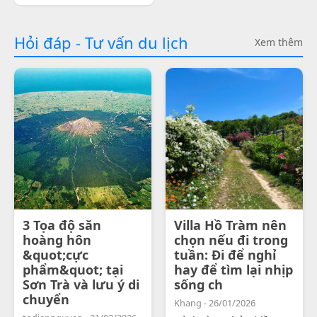
Hỏi đáp - Tư vấn du lịch
Xem thêm
3 Tọa độ săn
Villa Hồ Tràm nên
hoàng hôn
chọn nếu đi trong
&quot;cực
tuần: Đi để nghỉ
phẩm&quot; tại
hay để tìm lại nhịp
Sơn Trà và lưu ý di
sống ch
chuyển
Khang - 26/01/2026