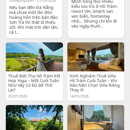
todiepnguyen - 21/03/2026
Mình từng thử nhiều
kiểu lưu trú ở Hồ Tràm:
Nếu bạn đến Đà Nẵng
resort lớn, khách sạn
mà chưa một lần đón
ven biển, homestay
hoàng hôn trên bán đảo
nhỏ… Nhưng chỉ khi đi
Sơn Trà thì thật là thiếu
vào ngày thườ...
sót. Khi mặt trời dần lặn,
cả t...
Thuê Biệt Thự Hồ Tràm Kết
Kinh Nghiệm Thuê Villa
Hợp Yoga – Một Cuối Tuần
Hồ Tràm Cuối Tuần – Khi
Như Vậy Có Đủ Để Thở
Nào Nên Chọn Villa Riêng
Lại?
Thay Vì
20/01/2026
14/01/2026