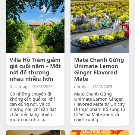
Villa Hồ Tràm giảm
Mate Chanh Gừng
giá cuối năm – Một
Unimate Lemon
nơi để thương
Ginger Flavored
nhau nhiều hơn
Mate
thecottage - 02/01/2026
nutrihac - 13/12/2025
Có những chuyến đi
Mate Chanh Gừng
không cần quá xa, chỉ
Unimate Lemon Ginger
cần đúng nơi. Và có
Flavored Mate từ Unicity
những nơi, chỉ cần đặt
là thực phẩm bổ sung từ
chân đến là tự nhiên
lá Yerba Mate xanh và
muốn nói nhỏ lạ...
chiết xuất g...