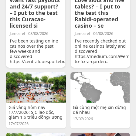
and 24/7 support?
tables? – I put to
– I put to the test
the test this
this Curacao-
Rabidi-operated
licensed si
casino – se
Jamesref - 08/08/2026
Jamesref - 06/08/2026
I've been testing online
I've recently checked out
casinos over the past
online casinos lately and
few weeks and
discovered
discovered
https://medium.com/@emily
https://centraldoesportebr.substack.com/p/cucure...
to-fix-a-garden...
Giá vàng hôm nay
Gà cùng một mẹ xin đừng
17/7/2026: SJC lao dốc,
đá nhau
giảm 1,6 triệu đồng/lượng
17/07/2026
17/07/2026