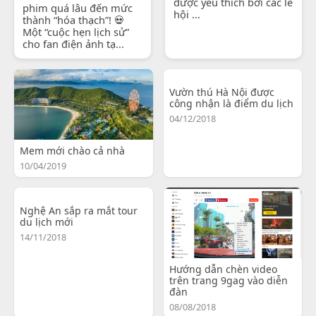
được yêu thích bởi các lễ
phim quá lâu đến mức
hội ...
thành “hóa thạch”! 💀
Một “cuộc hẹn lịch sử”
cho fan điện ảnh tạ...
Vườn thú Hà Nội được
công nhận là điểm du lịch
04/12/2018
Mem mới chào cả nhà
10/04/2019
Nghệ An sắp ra mắt tour
du lịch mới
14/11/2018
Hướng dẫn chèn video
trên trang 9gag vào diễn
đàn
08/08/2018