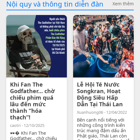
Nội quy và thông tin diễn đàn
Xem thêm
Khi Fan The
Lễ Hội Té Nước
Godfather… chờ
Songkran, Hoạt
chiếu phim quá
Động Siêu Hấp
lâu đến mức
Dẫn Tại Thái Lan
thành “hóa
Xuanhuong06 - 12/04/2022
thạch”!
Bên cạnh nổi tiếng với
những công trình kiến
caotri - 12/10/2025
trúc mang đậm dấu ấn
🕶� Khi Fan The
Phật giáo, Thái Lan còn
Godfather… chờ chiếu