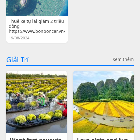
Thuê xe tự lái giảm 2 triệu
đồng
https://www.bonboncar.vn/
19/08/2024
Giải Trí
Xem thêm
Want fast payouts
Love slots and live