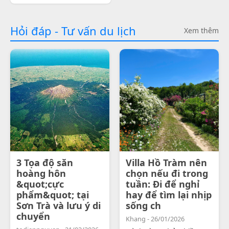
Hỏi đáp - Tư vấn du lịch
Xem thêm
3 Tọa độ săn
Villa Hồ Tràm nên
hoàng hôn
chọn nếu đi trong
&quot;cực
tuần: Đi để nghỉ
phẩm&quot; tại
hay để tìm lại nhịp
Sơn Trà và lưu ý di
sống ch
chuyển
Khang - 26/01/2026