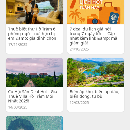
Thuê biệt thự Hồ Tràm 6
7 deal du lịch giá hời
phòng ngủ – nơi hội chị
trong 7 ngày tới — Cập
em &amp; gia đình chọn
nhật kèm link &amp; mã
giảm giá!
17/11/2025
24/10/2025
Cơ Hội Săn Deal Hot - Giá
Biến áp khô, biến áp dầu,
Thuê Villa Hồ Tràm Mới
biến dòng, tụ bù,
Nhất 2025!
12/03/2025
14/03/2025