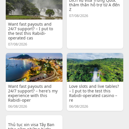
Dịch vụ visa Trung Quốc
thăm thân hỗ trợ từ A đến
Z
07/08/2026
Want fast payouts and
24/7 support? – I put to
the test this Rabidi-
operated cas
07/08/2026
Want fast payouts and
Love slots and live tables?
24/7 support? – here's my
– I put to the test this
experience with this
Rabidi-operated casino –
Rabidi-oper
re
06/08/2026
06/08/2026
Thủ tục xin visa Tây Ban