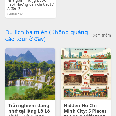
Nha gồm những bước
nào? Hướng dẫn chi tiết từ
A đến Z
04/08/2026
Du lịch ba miền (Không quảng
Xem thêm
cáo tour ở đây)
Trải nghiệm đáng
Hidden Ho Chi
nhớ tại làng Lô Lô
Minh City: 5 Places