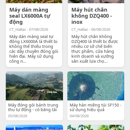
Máy dán màng
Máy hút chân
seal LX6000A tự
không DZQ400 -
động
inox
CT_HaBac - 07/08/2026
CT_HaBac - 06/08/2026
Máy dán màng seal tự
Máy hút chân không
động LX6000A là thiết bị
DZQ400 là thiết bị được
không thể thiếu trong
nhiều cơ sở chế biến
các dây chuyền đóng gói
thực phẩm, cửa hàng
hiện đại. Máy sử dụng
kinh doanh và xưởng
công n...
sản xuất lựa chọ...
Máy đóng gói bánh trung
Máy hàn miệng túi SF150 -
thu tự động - có băng tải
sử dụng hiệu quả
05/08/2026
04/08/2026