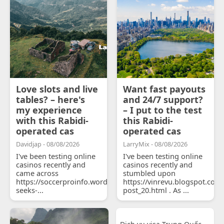
Love slots and live
Want fast payouts
tables? – here's
and 24/7 support?
my experience
– I put to the test
with this Rabidi-
this Rabidi-
operated cas
operated cas
Davidjap - 08/08/2026
LarryMix - 08/08/2026
I've been testing online
I've been testing online
casinos recently and
casinos recently and
came across
stumbled upon
https://soccerproinfo.wordpress.com/2026/07/11/courtois-
https://vinrevu.blogspot.com
seeks-...
post_20.html . As ...