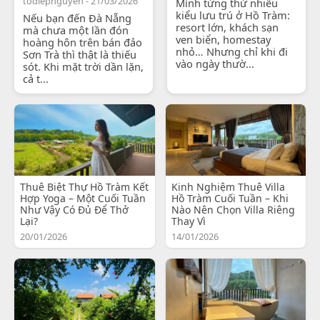
todiepnguyen - 21/03/2026
Mình từng thử nhiều
kiểu lưu trú ở Hồ Tràm:
Nếu bạn đến Đà Nẵng
resort lớn, khách sạn
mà chưa một lần đón
ven biển, homestay
hoàng hôn trên bán đảo
nhỏ… Nhưng chỉ khi đi
Sơn Trà thì thật là thiếu
vào ngày thườ...
sót. Khi mặt trời dần lặn,
cả t...
Thuê Biệt Thự Hồ Tràm Kết
Kinh Nghiệm Thuê Villa
Hợp Yoga – Một Cuối Tuần
Hồ Tràm Cuối Tuần – Khi
Như Vậy Có Đủ Để Thở
Nào Nên Chọn Villa Riêng
Lại?
Thay Vì
20/01/2026
14/01/2026