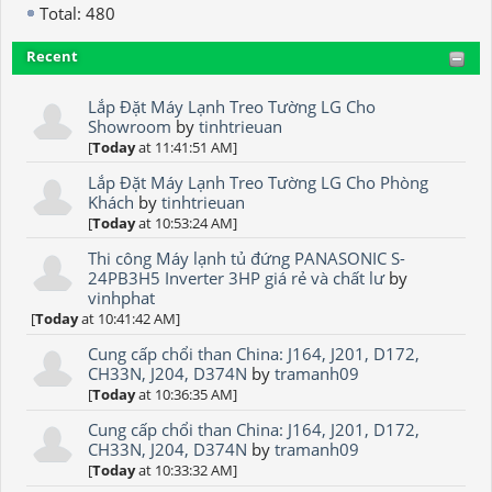
Total: 480
Recent
Lắp Đặt Máy Lạnh Treo Tường LG Cho
Showroom
by
tinhtrieuan
[
Today
at 11:41:51 AM]
Lắp Đặt Máy Lạnh Treo Tường LG Cho Phòng
Khách
by
tinhtrieuan
[
Today
at 10:53:24 AM]
Thi công Máy lạnh tủ đứng PANASONIC S-
24PB3H5 Inverter 3HP giá rẻ và chất lư
by
vinhphat
[
Today
at 10:41:42 AM]
Cung cấp chổi than China: J164, J201, D172,
CH33N, J204, D374N
by
tramanh09
[
Today
at 10:36:35 AM]
Cung cấp chổi than China: J164, J201, D172,
CH33N, J204, D374N
by
tramanh09
[
Today
at 10:33:32 AM]