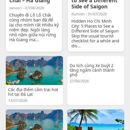
Chải – Hà Giang
to See a Different
Side of Saigon
seooo1 - 07/08/2026
dumien - 31/07/2026
Chuyến đi Lô Lô Chải
cùng nhóm bạn đã để
Hidden Ho Chi Minh
lại cho mình rất nhiều kỷ
City: 5 Places to See a
niệm đẹp. Ngôi làng
Different Side of Saigon
nhỏ nằm giữa núi rừng
Skip the usual tourist
Hà Giang ma...
checklist for a while and
dis...
Du lịch cùng Xe buýt 2
tầng ngắm cảnh thành
phố
27/06/2026
Các địa điểm cắm trại hot
hit tại Đà Lạt
13/07/2026