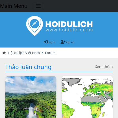
Main Menu
Log in
Sign up
Hội du lịch Việt Nam
Forum
Thảo luận chung
Xem thêm