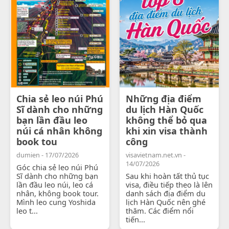
Chia sẻ leo núi Phú
Những địa điểm
Sĩ dành cho những
du lịch Hàn Quốc
bạn lần đầu leo
không thể bỏ qua
núi cá nhân không
khi xin visa thành
book tou
công
dumien - 17/07/2026
visavietnam.net.vn -
14/07/2026
Góc chia sẻ leo núi Phú
Sĩ dành cho những bạn
Sau khi hoàn tất thủ tục
lần đầu leo núi, leo cá
visa, điều tiếp theo là lên
nhân, không book tour.
danh sách địa điểm du
Mình leo cung Yoshida
lịch Hàn Quốc nên ghé
leo t...
thăm. Các điểm nổi
tiến...