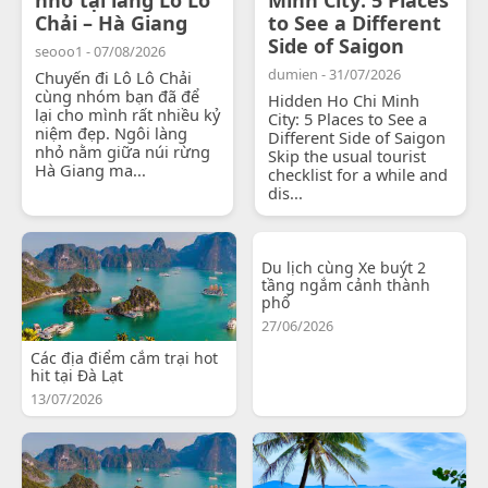
Chải – Hà Giang
to See a Different
Side of Saigon
seooo1 - 07/08/2026
dumien - 31/07/2026
Chuyến đi Lô Lô Chải
cùng nhóm bạn đã để
Hidden Ho Chi Minh
lại cho mình rất nhiều kỷ
City: 5 Places to See a
niệm đẹp. Ngôi làng
Different Side of Saigon
nhỏ nằm giữa núi rừng
Skip the usual tourist
Hà Giang ma...
checklist for a while and
dis...
Du lịch cùng Xe buýt 2
tầng ngắm cảnh thành
phố
27/06/2026
Các địa điểm cắm trại hot
hit tại Đà Lạt
13/07/2026