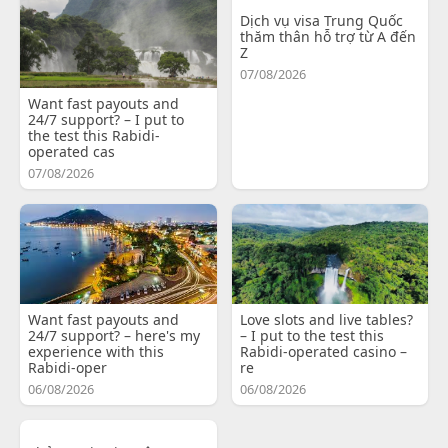
Dịch vụ visa Trung Quốc
thăm thân hỗ trợ từ A đến
Z
07/08/2026
Want fast payouts and
24/7 support? – I put to
the test this Rabidi-
operated cas
07/08/2026
Want fast payouts and
Love slots and live tables?
24/7 support? – here's my
– I put to the test this
experience with this
Rabidi-operated casino –
Rabidi-oper
re
06/08/2026
06/08/2026