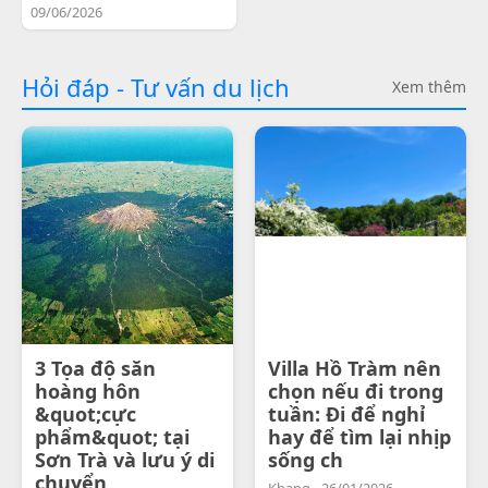
09/06/2026
Hỏi đáp - Tư vấn du lịch
Xem thêm
3 Tọa độ săn
Villa Hồ Tràm nên
hoàng hôn
chọn nếu đi trong
&quot;cực
tuần: Đi để nghỉ
phẩm&quot; tại
hay để tìm lại nhịp
Sơn Trà và lưu ý di
sống ch
chuyển
Khang - 26/01/2026