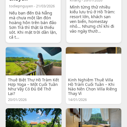
todiepnguyen - 21/03/2026
Mình từng thử nhiều
kiểu lưu trú ở Hồ Tràm:
Nếu bạn đến Đà Nẵng
resort lớn, khách sạn
mà chưa một lần đón
ven biển, homestay
hoàng hôn trên bán đảo
nhỏ… Nhưng chỉ khi đi
Sơn Trà thì thật là thiếu
vào ngày thườ...
sót. Khi mặt trời dần lặn,
cả t...
Thuê Biệt Thự Hồ Tràm Kết
Kinh Nghiệm Thuê Villa
Hợp Yoga – Một Cuối Tuần
Hồ Tràm Cuối Tuần – Khi
Như Vậy Có Đủ Để Thở
Nào Nên Chọn Villa Riêng
Lại?
Thay Vì
20/01/2026
14/01/2026