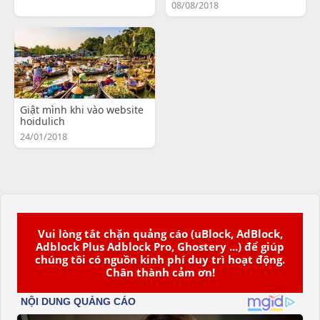
08/08/2018
Giật mình khi vào website
hoidulich
24/01/2018
Vui lòng tắt chặn quảng cáo (uBlock, AdBlock,
Adblock Plus Adblock Pro, Ghostery ...) để giúp
chúng tôi có nguồn kinh phí duy trì hoạt động.
Chân thành cảm ơn!