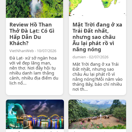
Review Hồ Than
Mặt Trời đang ở xa
Thở Đà Lạt: Có Gì
Trái Đất nhất,
Hấp Dẫn Du
nhưng sao châu
Khách?
Âu lại phát rồ vì
nắng nóng
VietNhanWeb - 10/07/2026
dumien - 02/07/2026
Đà Lạt- xứ sở ngàn hoa
với vẻ đẹp lãng mạn,
Mặt Trời đang ở xa Trái
nên thơ. Nơi đây hội tụ
Đất nhất, nhưng sao
nhiều danh lam thắng
châu Âu lại phát rồ vì
cảnh, nhiều địa điểm du
nắng nóng?Mỗi năm vào
lịch nổ...
tháng Bảy, báo chí nhiều
nơi th...