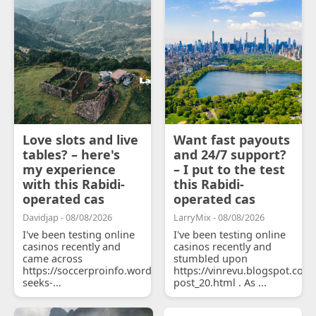
Love slots and live
Want fast payouts
tables? – here's
and 24/7 support?
my experience
– I put to the test
with this Rabidi-
this Rabidi-
operated cas
operated cas
Davidjap - 08/08/2026
LarryMix - 08/08/2026
I've been testing online
I've been testing online
casinos recently and
casinos recently and
came across
stumbled upon
https://soccerproinfo.wordpress.com/2026/07/11/courtois-
https://vinrevu.blogspot.com
seeks-...
post_20.html . As ...