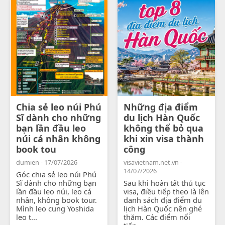
Chia sẻ leo núi Phú
Những địa điểm
Sĩ dành cho những
du lịch Hàn Quốc
bạn lần đầu leo
không thể bỏ qua
núi cá nhân không
khi xin visa thành
book tou
công
dumien - 17/07/2026
visavietnam.net.vn -
14/07/2026
Góc chia sẻ leo núi Phú
Sĩ dành cho những bạn
Sau khi hoàn tất thủ tục
lần đầu leo núi, leo cá
visa, điều tiếp theo là lên
nhân, không book tour.
danh sách địa điểm du
Mình leo cung Yoshida
lịch Hàn Quốc nên ghé
leo t...
thăm. Các điểm nổi