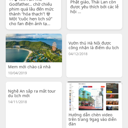
Phật giáo, Thái Lan còn
Godfather… chờ chiếu
được yêu thích bởi các lễ
phim quá lâu đến mức
hội ...
thành “hóa thạch”! 💀
Một “cuộc hẹn lịch sử”
cho fan điện ảnh tạ...
Vườn thú Hà Nội được
công nhận là điểm du lịch
04/12/2018
Mem mới chào cả nhà
10/04/2019
Nghệ An sắp ra mắt tour
du lịch mới
14/11/2018
Hướng dẫn chèn video
trên trang 9gag vào diễn
đàn