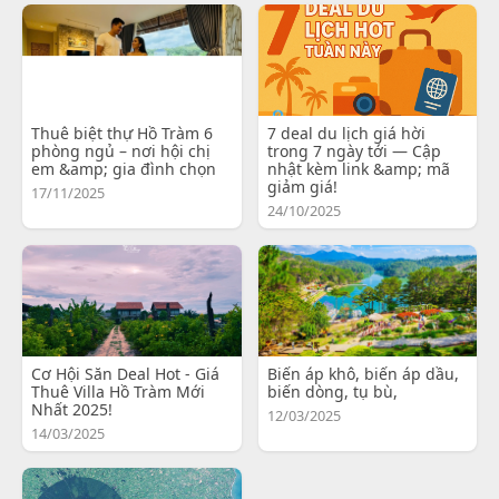
Thuê biệt thự Hồ Tràm 6
7 deal du lịch giá hời
phòng ngủ – nơi hội chị
trong 7 ngày tới — Cập
em &amp; gia đình chọn
nhật kèm link &amp; mã
giảm giá!
17/11/2025
24/10/2025
Cơ Hội Săn Deal Hot - Giá
Biến áp khô, biến áp dầu,
Thuê Villa Hồ Tràm Mới
biến dòng, tụ bù,
Nhất 2025!
12/03/2025
14/03/2025