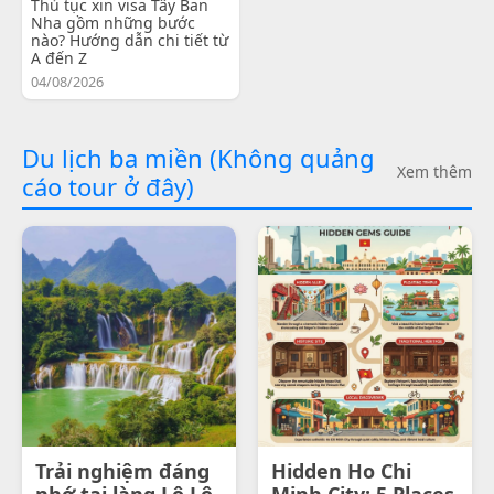
Thủ tục xin visa Tây Ban
Nha gồm những bước
nào? Hướng dẫn chi tiết từ
A đến Z
04/08/2026
Du lịch ba miền (Không quảng
Xem thêm
cáo tour ở đây)
Trải nghiệm đáng
Hidden Ho Chi
nhớ tại làng Lô Lô
Minh City: 5 Places