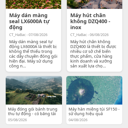
Máy dán màng
Máy hút chân
seal LX6000A tự
không DZQ400 -
động
inox
CT_HaBac - 07/08/2026
CT_HaBac - 06/08/2026
Máy dán màng seal tự
Máy hút chân không
động LX6000A là thiết bị
DZQ400 là thiết bị được
không thể thiếu trong
nhiều cơ sở chế biến
các dây chuyền đóng gói
thực phẩm, cửa hàng
hiện đại. Máy sử dụng
kinh doanh và xưởng
công n...
sản xuất lựa chọ...
Máy đóng gói bánh trung
Máy hàn miệng túi SF150 -
thu tự động - có băng tải
sử dụng hiệu quả
05/08/2026
04/08/2026