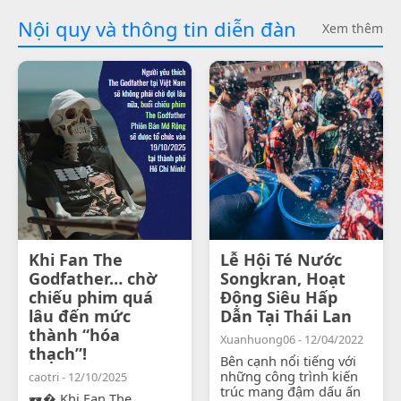
Nội quy và thông tin diễn đàn
Xem thêm
Khi Fan The
Lễ Hội Té Nước
Godfather… chờ
Songkran, Hoạt
chiếu phim quá
Động Siêu Hấp
lâu đến mức
Dẫn Tại Thái Lan
thành “hóa
Xuanhuong06 - 12/04/2022
thạch”!
Bên cạnh nổi tiếng với
những công trình kiến
caotri - 12/10/2025
trúc mang đậm dấu ấn
🕶� Khi Fan The