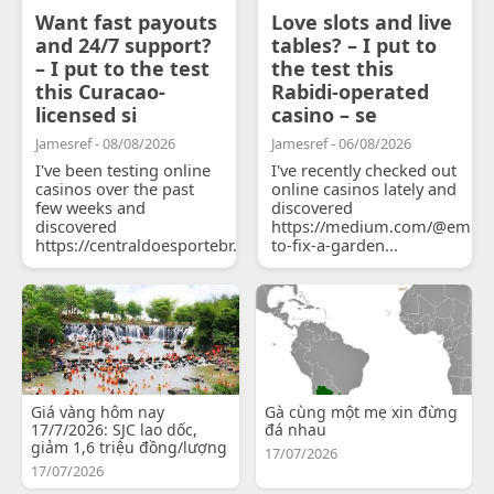
Want fast payouts
Love slots and live
and 24/7 support?
tables? – I put to
– I put to the test
the test this
this Curacao-
Rabidi-operated
licensed si
casino – se
Jamesref - 08/08/2026
Jamesref - 06/08/2026
I've been testing online
I've recently checked out
casinos over the past
online casinos lately and
few weeks and
discovered
discovered
https://medium.com/@emily
https://centraldoesportebr.substack.com/p/cucure...
to-fix-a-garden...
Giá vàng hôm nay
Gà cùng một mẹ xin đừng
17/7/2026: SJC lao dốc,
đá nhau
giảm 1,6 triệu đồng/lượng
17/07/2026
17/07/2026