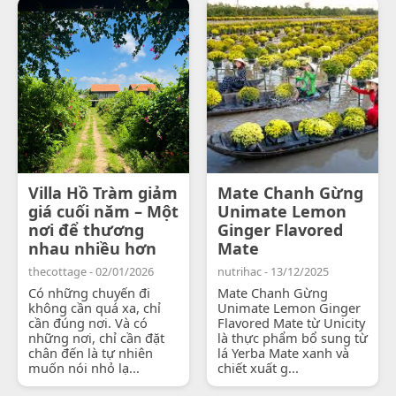
Villa Hồ Tràm giảm
Mate Chanh Gừng
giá cuối năm – Một
Unimate Lemon
nơi để thương
Ginger Flavored
nhau nhiều hơn
Mate
thecottage - 02/01/2026
nutrihac - 13/12/2025
Có những chuyến đi
Mate Chanh Gừng
không cần quá xa, chỉ
Unimate Lemon Ginger
cần đúng nơi. Và có
Flavored Mate từ Unicity
những nơi, chỉ cần đặt
là thực phẩm bổ sung từ
chân đến là tự nhiên
lá Yerba Mate xanh và
muốn nói nhỏ lạ...
chiết xuất g...