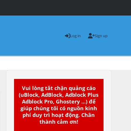
Log in
Sign up
Vui lòng tắt chặn quảng cáo
(uBlock, AdBlock, Adblock Plus
Adblock Pro, Ghostery ...) để
giúp chúng tôi có nguồn kinh
phí duy trì hoạt động. Chân
thành cảm ơn!