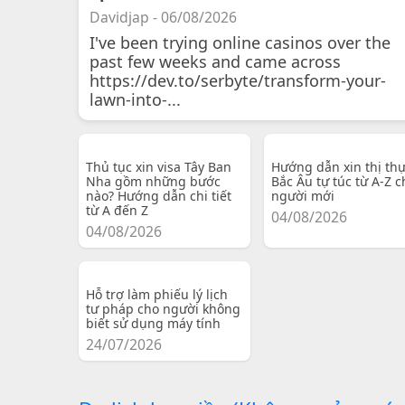
Davidjap - 06/08/2026
I've been trying online casinos over the
past few weeks and came across
https://dev.to/serbyte/transform-your-
lawn-into-...
Thủ tục xin visa Tây Ban
Hướng dẫn xin thị th
Nha gồm những bước
Bắc Âu tự túc từ A-Z c
nào? Hướng dẫn chi tiết
người mới
từ A đến Z
04/08/2026
04/08/2026
Hỗ trợ làm phiếu lý lịch
tư pháp cho người không
biết sử dụng máy tính
24/07/2026