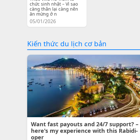
chức sinh nhật – Vì sao
càng thân lại càng nên
ăn mừng ở n
05/01/2026
Kiến thức du lịch cơ bản
Want fast payouts and 24/7 support? –
here's my experience with this Rabidi-
oper