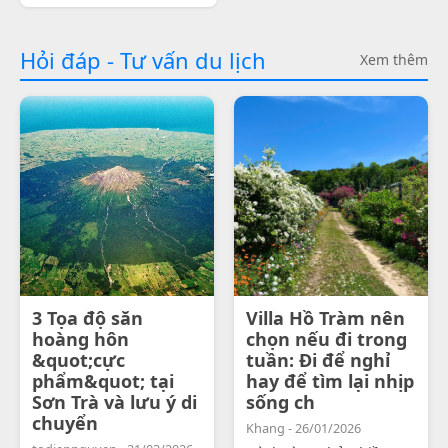
Hỏi đáp - Tư vấn du lịch
Xem thêm
3 Tọa độ săn
Villa Hồ Tràm nên
hoàng hôn
chọn nếu đi trong
&quot;cực
tuần: Đi để nghỉ
phẩm&quot; tại
hay để tìm lại nhịp
Sơn Trà và lưu ý di
sống ch
chuyển
Khang - 26/01/2026