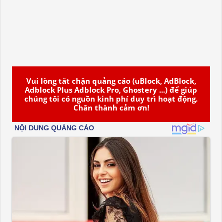
Vui lòng tắt chặn quảng cáo (uBlock, AdBlock,
Adblock Plus Adblock Pro, Ghostery ...) để giúp
chúng tôi có nguồn kinh phí duy trì hoạt động.
Chân thành cảm ơn!