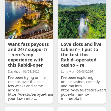
Want fast payouts
Love slots and live
and 24/7 support?
tables? – I put to
– here's my
the test this
experience with
Rabidi-operated
this Rabidi-oper
casino – re
Davidjap - 06/08/2026
LarryMix - 06/08/2026
I've been trying online
I've been exploring
casinos over the past
online casinos recently
few weeks and came
and ran into
across
https://dev.to/atleticaweb/sh
https://dev.to/serbyte/transform-
pode-brilhar-no-
your-lawn-into-...
minnesota-b...