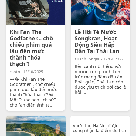
Khi Fan The
Lễ Hội Té Nước
Godfather… chờ
Songkran, Hoạt
chiếu phim quá
Động Siêu Hấp
lâu đến mức
Dẫn Tại Thái Lan
thành “hóa
Xuanhuong06 - 12/04/2022
thạch”!
Bên cạnh nổi tiếng với
những công trình kiến
caotri - 12/10/2025
trúc mang đậm dấu ấn
🕶� Khi Fan The
Phật giáo, Thái Lan còn
Godfather… chờ chiếu
được yêu thích bởi các lễ
phim quá lâu đến mức
hội ...
thành “hóa thạch”! 💀
Một “cuộc hẹn lịch sử”
cho fan điện ảnh tạ...
Vườn thú Hà Nội được
công nhận là điểm du lịch