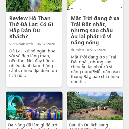
Review Hồ Than
Mặt Trời đang ở xa
Thở Đà Lạt: Có Gì
Trái Đất nhất,
Hấp Dẫn Du
nhưng sao châu
Khách?
Âu lại phát rồ vì
nắng nóng
VietNhanWeb - 10/07/2026
dumien - 02/07/2026
Đà Lạt- xứ sở ngàn hoa
với vẻ đẹp lãng mạn,
Mặt Trời đang ở xa Trái
nên thơ. Nơi đây hội tụ
Đất nhất, nhưng sao
nhiều danh lam thắng
châu Âu lại phát rồ vì
cảnh, nhiều địa điểm du
nắng nóng?Mỗi năm vào
lịch nổ...
tháng Bảy, báo chí nhiều
nơi th...
Đà Nẵng đã làm gì để trở
Bản tin Du lịch sáng