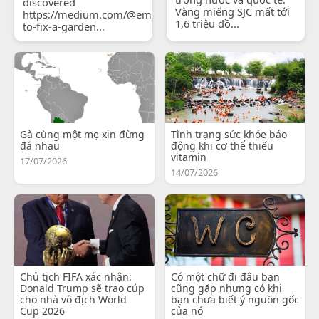
discovered
Vàng miếng SJC mất tới
https://medium.com/@emilyjohnsonready/how-
1,6 triệu đồ...
to-fix-a-garden...
Gà cùng một mẹ xin đừng
Tình trạng sức khỏe báo
đá nhau
động khi cơ thể thiếu
vitamin
17/07/2026
14/07/2026
Chủ tịch FIFA xác nhận:
Có một chữ đi đâu bạn
Donald Trump sẽ trao cúp
cũng gặp nhưng có khi
cho nhà vô địch World
bạn chưa biết ý nguồn gốc
Cup 2026
của nó