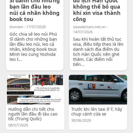
Sĩ dành cho những
du lịch Hàn Quốc
bạn lần đầu leo
không thể bỏ qua
núi cá nhân không
khi xin visa thành
book tou
công
dumien - 17/07/2026
visavietnam.net.vn -
14/07/2026
Góc chia sẻ leo núi Phú
Sĩ dành cho những bạn
Sau khi hoàn tất thủ tục
lần đầu leo núi, leo cá
visa, điều tiếp theo là lên
nhân, không book tour.
danh sách địa điểm du
Mình leo cung Yoshida
lịch Hàn Quốc nên ghé
leo t...
thăm. Các điểm nổi
tiến...
Hướng dẫn chi tiết cho
Trước khi lên taxi ở Ý, hãy
người lần đầu đi tàu cao
chụp cánh cửa xe
tốc (Trung Quốc)
30/06/2026
08/07/2026