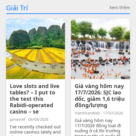
Giải Trí
Xem thêm
Love slots and live
Giá vàng hôm nay
tables? – I put to
17/7/2026: SJC lao
the test this
dốc, giảm 1,6 triệu
Rabidi-operated
đồng/lượng
casino – se
VietNhanWeb - 17/07/2026
Jamesref - 06/08/2026
Giá vàng hôm nay
17/7/2026 đồng loạt đi
I've recently checked out
xuống ở cả thị trường
online casinos lately and
trong nước và quốc tế.