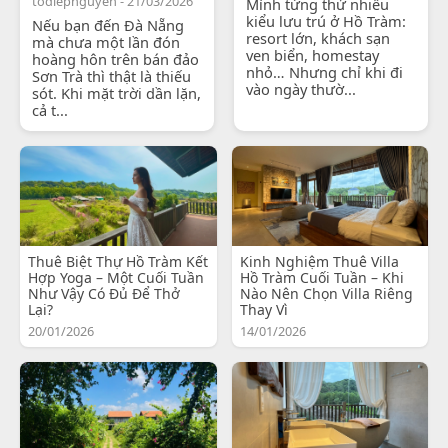
todiepnguyen - 21/03/2026
Mình từng thử nhiều
kiểu lưu trú ở Hồ Tràm:
Nếu bạn đến Đà Nẵng
resort lớn, khách sạn
mà chưa một lần đón
ven biển, homestay
hoàng hôn trên bán đảo
nhỏ… Nhưng chỉ khi đi
Sơn Trà thì thật là thiếu
vào ngày thườ...
sót. Khi mặt trời dần lặn,
cả t...
Thuê Biệt Thự Hồ Tràm Kết
Kinh Nghiệm Thuê Villa
Hợp Yoga – Một Cuối Tuần
Hồ Tràm Cuối Tuần – Khi
Như Vậy Có Đủ Để Thở
Nào Nên Chọn Villa Riêng
Lại?
Thay Vì
20/01/2026
14/01/2026