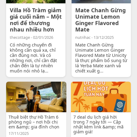
Villa Hồ Tràm giảm
Mate Chanh Gừng
giá cuối năm – Một
Unimate Lemon
nơi để thương
Ginger Flavored
nhau nhiều hơn
Mate
thecottage - 02/01/2026
nutrihac - 13/12/2025
Có những chuyến đi
Mate Chanh Gừng
không cần quá xa, chỉ
Unimate Lemon Ginger
cần đúng nơi. Và có
Flavored Mate từ Unicity
những nơi, chỉ cần đặt
là thực phẩm bổ sung từ
chân đến là tự nhiên
lá Yerba Mate xanh và
muốn nói nhỏ lạ...
chiết xuất g...
Thuê biệt thự Hồ Tràm 6
7 deal du lịch giá hời
phòng ngủ – nơi hội chị
trong 7 ngày tới — Cập
em &amp; gia đình chọn
nhật kèm link &amp; mã
giảm giá!
17/11/2025