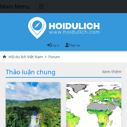
Main Menu
Log in
Sign up
Hội du lịch Việt Nam
Forum
Thảo luận chung
Xem thêm