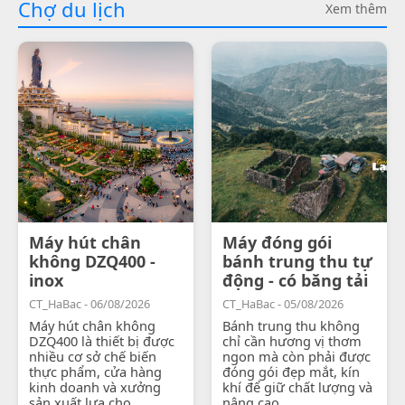
Chợ du lịch
Xem thêm
Máy hút chân
Máy đóng gói
không DZQ400 -
bánh trung thu tự
inox
động - có băng tải
CT_HaBac - 06/08/2026
CT_HaBac - 05/08/2026
Máy hút chân không
Bánh trung thu không
DZQ400 là thiết bị được
chỉ cần hương vị thơm
nhiều cơ sở chế biến
ngon mà còn phải được
thực phẩm, cửa hàng
đóng gói đẹp mắt, kín
kinh doanh và xưởng
khí để giữ chất lượng và
sản xuất lựa chọ...
nâng cao...