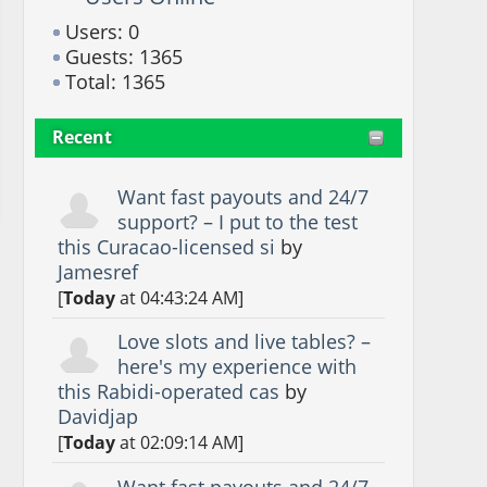
Users: 0
Guests: 1365
Total: 1365
Recent
Want fast payouts and 24/7
support? – I put to the test
this Curacao-licensed si
by
Jamesref
[
Today
at 04:43:24 AM]
Love slots and live tables? –
here's my experience with
this Rabidi-operated cas
by
Davidjap
[
Today
at 02:09:14 AM]
Want fast payouts and 24/7