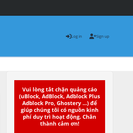
Log in
Sign up
Vui lòng tắt chặn quảng cáo
(uBlock, AdBlock, Adblock Plus
Adblock Pro, Ghostery ...) để
giúp chúng tôi có nguồn kinh
phí duy trì hoạt động. Chân
thành cảm ơn!