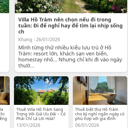
Villa Hồ Tràm nên chọn nếu đi trong
tuần: Đi để nghỉ hay để tìm lại nhịp sống
ch
Khang - 26/01/2026
Mình từng thử nhiều kiểu lưu trú ở Hồ
Tràm: resort lớn, khách sạn ven biển,
homestay nhỏ… Nhưng chỉ khi đi vào ngày
thườ...
la
Thuê Villa Hồ Tràm Sang
Thuê biệt thự Hồ Tràm
Khi
Trọng Với Giá Ưu Đãi – Có
cho kỳ nghỉ ngắn ngày có
iêng
Phải Chỉ Là Lời Hứa?
phù hợp với gia đình
13/01/2026
06/01/2026