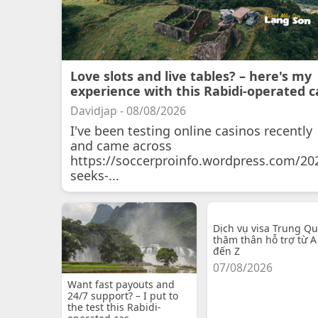
Love slots and live tables? – here's my
experience with this Rabidi-operated c
Davidjap - 08/08/2026
I've been testing online casinos recently
and came across
https://soccerproinfo.wordpress.com/20
seeks-...
Dịch vụ visa Trung Q
thăm thân hỗ trợ từ A
đến Z
07/08/2026
Want fast payouts and
24/7 support? – I put to
the test this Rabidi-