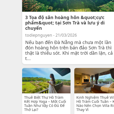
3 Tọa độ săn hoàng hôn &quot;cực
phẩm&quot; tại Sơn Trà và lưu ý di
chuyển
todiepnguyen - 21/03/2026
Nếu bạn đến Đà Nẵng mà chưa một lần
đón hoàng hôn trên bán đảo Sơn Trà thì
thật là thiếu sót. Khi mặt trời dần lặn, cả
t...
Thuê Biệt Thự Hồ Tràm
Kinh Nghiệm Thuê Vil
Kết Hợp Yoga – Một Cuối
Hồ Tràm Cuối Tuần – 
Tuần Như Vậy Có Đủ Để
Nào Nên Chọn Villa R
Thở Lại?
Thay Vì