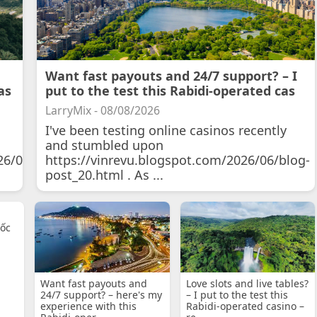
Want fast payouts and 24/7 support? – I
as
put to the test this Rabidi-operated cas
LarryMix - 08/08/2026
I've been testing online casinos recently
and stumbled upon
26/07/11/courtois-
https://vinrevu.blogspot.com/2026/06/blog-
post_20.html . As ...
uốc
Want fast payouts and
Love slots and live tables?
24/7 support? – here's my
– I put to the test this
experience with this
Rabidi-operated casino –