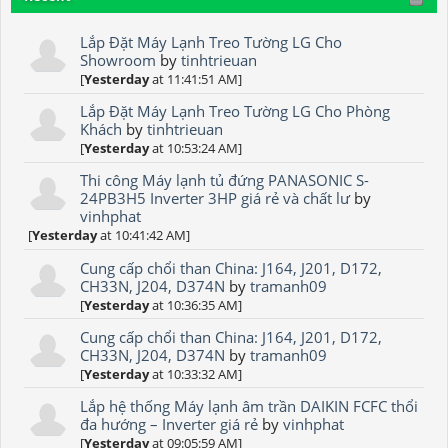
Lắp Đặt Máy Lạnh Treo Tường LG Cho
Showroom
by
tinhtrieuan
[
Yesterday
at 11:41:51 AM]
Lắp Đặt Máy Lạnh Treo Tường LG Cho Phòng
Khách
by
tinhtrieuan
[
Yesterday
at 10:53:24 AM]
Thi công Máy lạnh tủ đứng PANASONIC S-
24PB3H5 Inverter 3HP giá rẻ và chất lư
by
vinhphat
[
Yesterday
at 10:41:42 AM]
Cung cấp chổi than China: J164, J201, D172,
CH33N, J204, D374N
by
tramanh09
[
Yesterday
at 10:36:35 AM]
Cung cấp chổi than China: J164, J201, D172,
CH33N, J204, D374N
by
tramanh09
[
Yesterday
at 10:33:32 AM]
Lắp hệ thống Máy lạnh âm trần DAIKIN FCFC thổi
đa hướng – Inverter giá rẻ
by
vinhphat
[
Yesterday
at 09:05:59 AM]