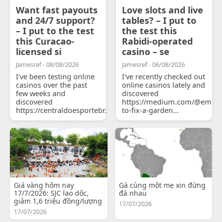
Want fast payouts
Love slots and live
and 24/7 support?
tables? – I put to
– I put to the test
the test this
this Curacao-
Rabidi-operated
licensed si
casino – se
Jamesref - 08/08/2026
Jamesref - 06/08/2026
I've been testing online
I've recently checked out
casinos over the past
online casinos lately and
few weeks and
discovered
discovered
https://medium.com/@emily
https://centraldoesportebr.substack.com/p/cucure...
to-fix-a-garden...
Giá vàng hôm nay
Gà cùng một mẹ xin đừng
17/7/2026: SJC lao dốc,
đá nhau
giảm 1,6 triệu đồng/lượng
17/07/2026
17/07/2026