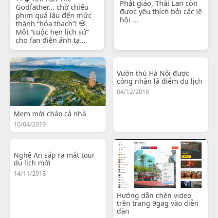
Phật giáo, Thái Lan còn
Godfather… chờ chiếu
được yêu thích bởi các lễ
phim quá lâu đến mức
hội ...
thành “hóa thạch”! 💀
Một “cuộc hẹn lịch sử”
cho fan điện ảnh tạ...
Vườn thú Hà Nội được
công nhận là điểm du lịch
04/12/2018
Mem mới chào cả nhà
10/04/2019
Nghệ An sắp ra mắt tour
du lịch mới
14/11/2018
Hướng dẫn chèn video
trên trang 9gag vào diễn
đàn