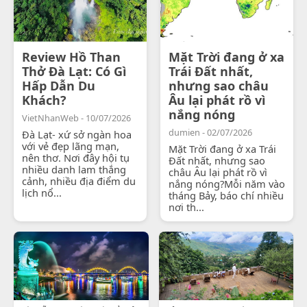
Review Hồ Than
Mặt Trời đang ở xa
Thở Đà Lạt: Có Gì
Trái Đất nhất,
Hấp Dẫn Du
nhưng sao châu
Khách?
Âu lại phát rồ vì
nắng nóng
VietNhanWeb - 10/07/2026
dumien - 02/07/2026
Đà Lạt- xứ sở ngàn hoa
với vẻ đẹp lãng mạn,
Mặt Trời đang ở xa Trái
nên thơ. Nơi đây hội tụ
Đất nhất, nhưng sao
nhiều danh lam thắng
châu Âu lại phát rồ vì
cảnh, nhiều địa điểm du
nắng nóng?Mỗi năm vào
lịch nổ...
tháng Bảy, báo chí nhiều
nơi th...