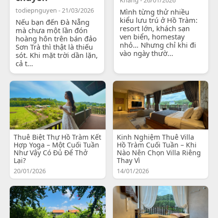
todiepnguyen - 21/03/2026
Mình từng thử nhiều
kiểu lưu trú ở Hồ Tràm:
Nếu bạn đến Đà Nẵng
resort lớn, khách sạn
mà chưa một lần đón
ven biển, homestay
hoàng hôn trên bán đảo
nhỏ… Nhưng chỉ khi đi
Sơn Trà thì thật là thiếu
vào ngày thườ...
sót. Khi mặt trời dần lặn,
cả t...
Thuê Biệt Thự Hồ Tràm Kết
Kinh Nghiệm Thuê Villa
Hợp Yoga – Một Cuối Tuần
Hồ Tràm Cuối Tuần – Khi
Như Vậy Có Đủ Để Thở
Nào Nên Chọn Villa Riêng
Lại?
Thay Vì
20/01/2026
14/01/2026