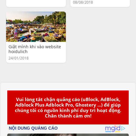
08/08/2018
Giật mình khi vào website
hoidulich
24/01/2018
Vui lòng tắt chặn quảng cáo (uBlock, AdBlock,
Adblock Plus Adblock Pro, Ghostery ...) để giúp
chúng tôi có nguồn kinh phí duy trì hoạt động.
Chân thành cảm ơn!