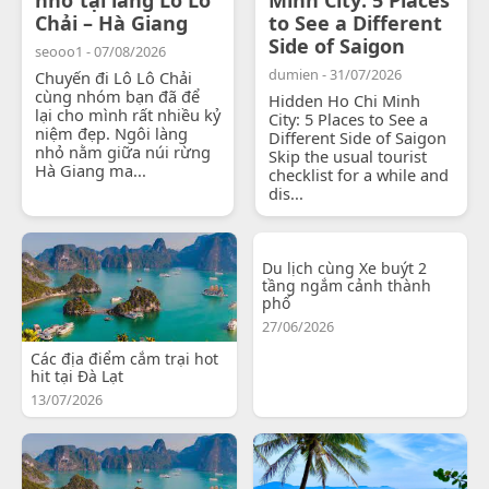
Chải – Hà Giang
to See a Different
Side of Saigon
seooo1 - 07/08/2026
dumien - 31/07/2026
Chuyến đi Lô Lô Chải
cùng nhóm bạn đã để
Hidden Ho Chi Minh
lại cho mình rất nhiều kỷ
City: 5 Places to See a
niệm đẹp. Ngôi làng
Different Side of Saigon
nhỏ nằm giữa núi rừng
Skip the usual tourist
Hà Giang ma...
checklist for a while and
dis...
Du lịch cùng Xe buýt 2
tầng ngắm cảnh thành
phố
27/06/2026
Các địa điểm cắm trại hot
hit tại Đà Lạt
13/07/2026