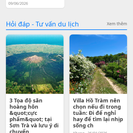
09/06/2026
Hỏi đáp - Tư vấn du lịch
Xem thêm
3 Tọa độ săn
Villa Hồ Tràm nên
hoàng hôn
chọn nếu đi trong
&quot;cực
tuần: Đi để nghỉ
phẩm&quot; tại
hay để tìm lại nhịp
Sơn Trà và lưu ý di
sống ch
chuyển
Khang - 26/01/2026