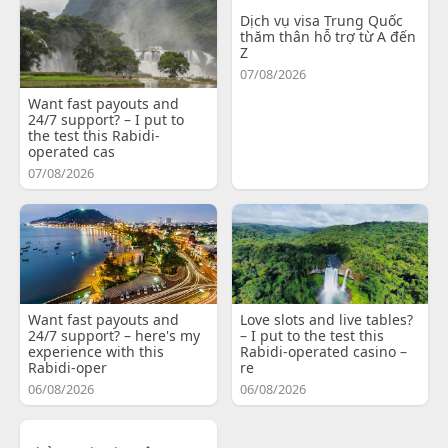
Dịch vụ visa Trung Quốc
thăm thân hỗ trợ từ A đến
Z
07/08/2026
Want fast payouts and
24/7 support? – I put to
the test this Rabidi-
operated cas
07/08/2026
Want fast payouts and
Love slots and live tables?
24/7 support? – here's my
– I put to the test this
experience with this
Rabidi-operated casino –
Rabidi-oper
re
06/08/2026
06/08/2026