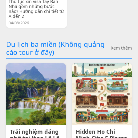
Thủ tục xin visa Tây Ban
Nha gồm những bước
nào? Hướng dẫn chi tiết từ
A đến Z
04/08/2026
Du lịch ba miền (Không quảng
Xem thêm
cáo tour ở đây)
Trải nghiệm đáng
Hidden Ho Chi
nhớ tại làng Lô Lô
Minh City: 5 Places