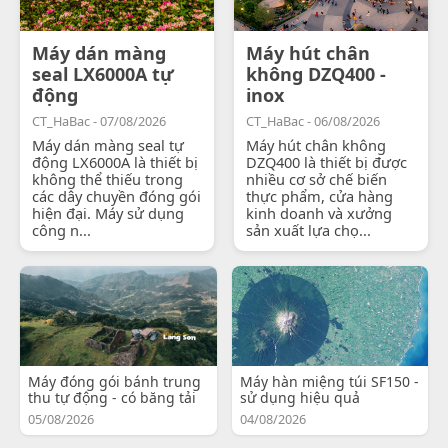
Máy dán màng
Máy hút chân
seal LX6000A tự
không DZQ400 -
động
inox
CT_HaBac - 07/08/2026
CT_HaBac - 06/08/2026
Máy dán màng seal tự
Máy hút chân không
động LX6000A là thiết bị
DZQ400 là thiết bị được
không thể thiếu trong
nhiều cơ sở chế biến
các dây chuyền đóng gói
thực phẩm, cửa hàng
hiện đại. Máy sử dụng
kinh doanh và xưởng
công n...
sản xuất lựa chọ...
Máy đóng gói bánh trung
Máy hàn miệng túi SF150 -
thu tự động - có băng tải
sử dụng hiệu quả
05/08/2026
04/08/2026