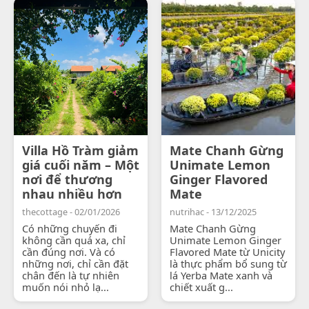
Villa Hồ Tràm giảm
Mate Chanh Gừng
giá cuối năm – Một
Unimate Lemon
nơi để thương
Ginger Flavored
nhau nhiều hơn
Mate
thecottage - 02/01/2026
nutrihac - 13/12/2025
Có những chuyến đi
Mate Chanh Gừng
không cần quá xa, chỉ
Unimate Lemon Ginger
cần đúng nơi. Và có
Flavored Mate từ Unicity
những nơi, chỉ cần đặt
là thực phẩm bổ sung từ
chân đến là tự nhiên
lá Yerba Mate xanh và
muốn nói nhỏ lạ...
chiết xuất g...