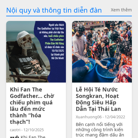
Nội quy và thông tin diễn đàn
Xem thêm
Khi Fan The
Lễ Hội Té Nước
Godfather… chờ
Songkran, Hoạt
chiếu phim quá
Động Siêu Hấp
lâu đến mức
Dẫn Tại Thái Lan
thành “hóa
Xuanhuong06 - 12/04/2022
thạch”!
Bên cạnh nổi tiếng với
những công trình kiến
caotri - 12/10/2025
trúc mang đậm dấu ấn
🕶� Khi Fan The