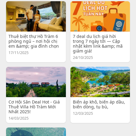
Thuê biệt thự Hồ Tràm 6
7 deal du lịch giá hời
phòng ngủ – nơi hội chị
trong 7 ngày tới — Cập
em &amp; gia đình chọn
nhật kèm link &amp; mã
giảm giá!
17/11/2025
24/10/2025
Cơ Hội Săn Deal Hot - Giá
Biến áp khô, biến áp dầu,
Thuê Villa Hồ Tràm Mới
biến dòng, tụ bù,
Nhất 2025!
12/03/2025
14/03/2025