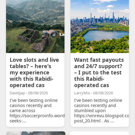
Love slots and live
Want fast payouts
tables? – here's
and 24/7 support?
my experience
– I put to the test
with this Rabidi-
this Rabidi-
operated cas
operated cas
Davidjap - 08/08/2026
LarryMix - 08/08/2026
I've been testing online
I've been testing online
casinos recently and
casinos recently and
came across
stumbled upon
https://soccerproinfo.wordpress.com/2026/07/11/courtois-
https://vinrevu.blogspot.com
seeks-...
post_20.html . As ...