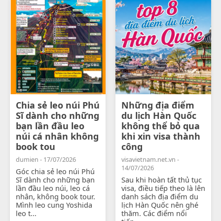
Chia sẻ leo núi Phú
Những địa điểm
Sĩ dành cho những
du lịch Hàn Quốc
bạn lần đầu leo
không thể bỏ qua
núi cá nhân không
khi xin visa thành
book tou
công
dumien - 17/07/2026
visavietnam.net.vn -
14/07/2026
Góc chia sẻ leo núi Phú
Sĩ dành cho những bạn
Sau khi hoàn tất thủ tục
lần đầu leo núi, leo cá
visa, điều tiếp theo là lên
nhân, không book tour.
danh sách địa điểm du
Mình leo cung Yoshida
lịch Hàn Quốc nên ghé
leo t...
thăm. Các điểm nổi