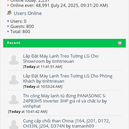
Online today: 2,237
Online ever: 48,991 (July 24, 2025, 09:31:20 AM)
Users Online
Users: 0
Guests: 800
Total: 800
Recent
Lắp Đặt Máy Lạnh Treo Tường LG Cho
Showroom
by
tinhtrieuan
[
Today
at 11:41:51 AM]
Lắp Đặt Máy Lạnh Treo Tường LG Cho Phòng
Khách
by
tinhtrieuan
[
Today
at 10:53:24 AM]
Thi công Máy lạnh tủ đứng PANASONIC S-
24PB3H5 Inverter 3HP giá rẻ và chất lư
by
vinhphat
[
Today
at 10:41:42 AM]
Cung cấp chổi than China: J164, J201, D172,
CH33N, J204, D374N
by
tramanh09