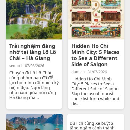
Trải nghiệm đáng
Hidden Ho Chi
nhớ tại làng Lô Lô
Minh City: 5 Places
Chải – Hà Giang
to See a Different
Side of Saigon
seooo1 - 07/08/2026
dumien - 31/07/2026
Chuyến đi Lô Lô Chải
cùng nhóm bạn đã để
Hidden Ho Chi Minh
lại cho mình rất nhiều kỷ
City: 5 Places to See a
niệm đẹp. Ngôi làng
Different Side of Saigon
nhỏ nằm giữa núi rừng
Skip the usual tourist
Hà Giang ma...
checklist for a while and
dis...
Du lịch cùng Xe buýt 2
tầng ngắm cảnh thành