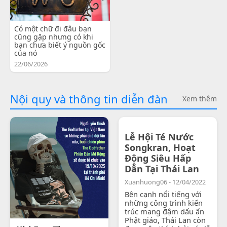
Có một chữ đi đâu bạn
cũng gặp nhưng có khi
bạn chưa biết ý nguồn gốc
của nó
22/06/2026
Nội quy và thông tin diễn đàn
Xem thêm
Lễ Hội Té Nước
Songkran, Hoạt
Động Siêu Hấp
Dẫn Tại Thái Lan
Xuanhuong06 - 12/04/2022
Bên cạnh nổi tiếng với
những công trình kiến
trúc mang đậm dấu ấn
Phật giáo, Thái Lan còn