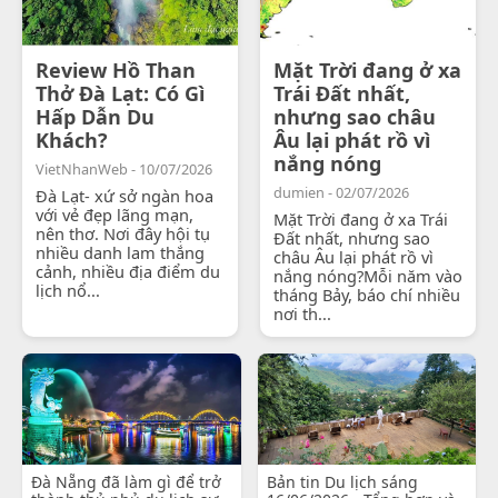
Review Hồ Than
Mặt Trời đang ở xa
Thở Đà Lạt: Có Gì
Trái Đất nhất,
Hấp Dẫn Du
nhưng sao châu
Khách?
Âu lại phát rồ vì
nắng nóng
VietNhanWeb - 10/07/2026
dumien - 02/07/2026
Đà Lạt- xứ sở ngàn hoa
với vẻ đẹp lãng mạn,
Mặt Trời đang ở xa Trái
nên thơ. Nơi đây hội tụ
Đất nhất, nhưng sao
nhiều danh lam thắng
châu Âu lại phát rồ vì
cảnh, nhiều địa điểm du
nắng nóng?Mỗi năm vào
lịch nổ...
tháng Bảy, báo chí nhiều
nơi th...
Đà Nẵng đã làm gì để trở
Bản tin Du lịch sáng