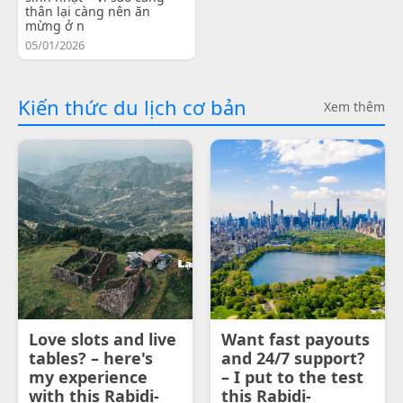
thân lại càng nên ăn
mừng ở n
05/01/2026
Kiến thức du lịch cơ bản
Xem thêm
Love slots and live
Want fast payouts
tables? – here's
and 24/7 support?
my experience
– I put to the test
with this Rabidi-
this Rabidi-