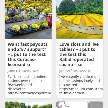
Want fast payouts
Love slots and live
and 24/7 support?
tables? – I put to
– I put to the test
the test this
this Curacao-
Rabidi-operated
licensed si
casino – se
Jamesref - 08/08/2026
Jamesref - 06/08/2026
I've been testing online
I've recently checked out
casinos over the past
online casinos lately and
few weeks and
discovered
discovered
https://medium.com/@emily
https://centraldoesportebr.substack.com/p/cucure...
to-fix-a-garden...