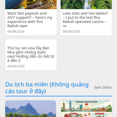
Want fast payouts and
Love slots and live tables?
24/7 support? – here's my
– I put to the test this
experience with this
Rabidi-operated casino –
Rabidi-oper
re
06/08/2026
06/08/2026
Thủ tục xin visa Tây Ban
Nha gồm những bước
nào? Hướng dẫn chi tiết từ
A đến Z
04/08/2026
Du lịch ba miền (Không quảng
Xem thêm
cáo tour ở đây)