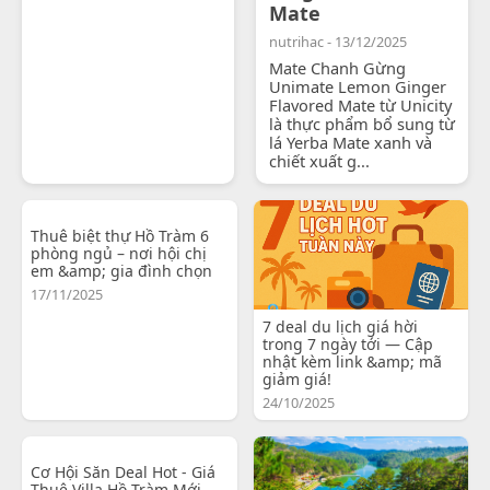
Mate
nutrihac - 13/12/2025
Mate Chanh Gừng
Unimate Lemon Ginger
Flavored Mate từ Unicity
là thực phẩm bổ sung từ
lá Yerba Mate xanh và
chiết xuất g...
Thuê biệt thự Hồ Tràm 6
phòng ngủ – nơi hội chị
em &amp; gia đình chọn
17/11/2025
7 deal du lịch giá hời
trong 7 ngày tới — Cập
nhật kèm link &amp; mã
giảm giá!
24/10/2025
Cơ Hội Săn Deal Hot - Giá
Thuê Villa Hồ Tràm Mới