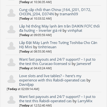
[
Today
at 10:36:35 AM]
Cung cấp chổi than China: J164, J201, D172,
CH33N, J204, D374N
by
tramanh09
[
Today
at 10:33:32 AM]
Lắp hệ thống Máy lạnh âm trần DAIKIN FCFC thổi
đa hướng – Inverter giá rẻ
by
vinhphat
[
Today
at 09:05:59 AM]
Lắp Đặt Máy Lạnh Treo Tường Toshiba Cho Căn
Hộ Mini
by
tinhtrieuan
[
Today
at 08:55:30 AM]
Want fast payouts and 24/7 support? – I put to
the test this Curacao-licensed si
by
Jamesref
[
Today
at 04:43:24 AM]
Love slots and live tables? – here's my
experience with this Rabidi-operated cas
by
Davidjap
[
Today
at 02:09:14 AM]
Want fast payouts and 24/7 support? – I put to
the test this Rabidi-operated cas
by
LarryMix
[
Today
at 12:52:40 AM]