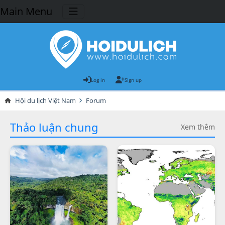
Main Menu
Log in
Sign up
Hội du lịch Việt Nam
Forum
Thảo luận chung
Xem thêm