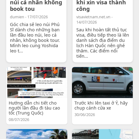
núi cá nhân không
khi xin visa thành
book tou
công
dumien - 17/07/2026
visavietnam.net.vn -
14/07/2026
Góc chia sẻ leo núi Phú
Sĩ dành cho những bạn
Sau khi hoàn tất thủ tục
lần đầu leo núi, leo cá
visa, điều tiếp theo là lên
nhân, không book tour.
danh sách địa điểm du
Mình leo cung Yoshida
lịch Hàn Quốc nên ghé
leo t...
thăm. Các điểm nổi
tiến...
Hướng dẫn chi tiết cho
Trước khi lên taxi ở Ý, hãy
người lần đầu đi tàu cao
chụp cánh cửa xe
tốc (Trung Quốc)
30/06/2026
08/07/2026