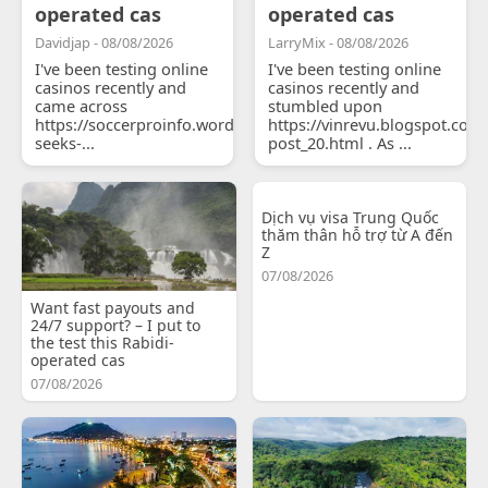
operated cas
operated cas
Davidjap - 08/08/2026
LarryMix - 08/08/2026
I've been testing online
I've been testing online
casinos recently and
casinos recently and
came across
stumbled upon
https://soccerproinfo.wordpress.com/2026/07/11/courtois-
https://vinrevu.blogspot.com
seeks-...
post_20.html . As ...
Dịch vụ visa Trung Quốc
thăm thân hỗ trợ từ A đến
Z
07/08/2026
Want fast payouts and
24/7 support? – I put to
the test this Rabidi-
operated cas
07/08/2026