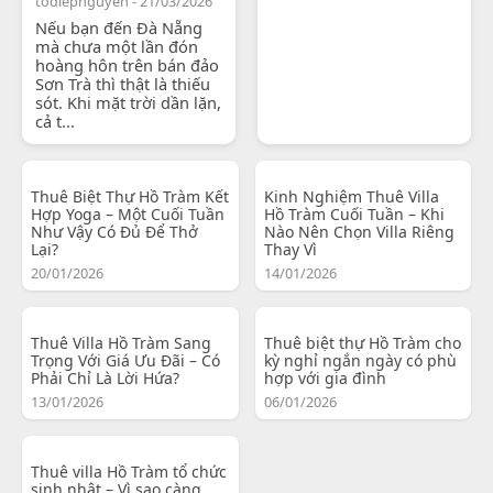
todiepnguyen - 21/03/2026
Nếu bạn đến Đà Nẵng
mà chưa một lần đón
hoàng hôn trên bán đảo
Sơn Trà thì thật là thiếu
sót. Khi mặt trời dần lặn,
cả t...
Thuê Biệt Thự Hồ Tràm Kết
Kinh Nghiệm Thuê Villa
Hợp Yoga – Một Cuối Tuần
Hồ Tràm Cuối Tuần – Khi
Như Vậy Có Đủ Để Thở
Nào Nên Chọn Villa Riêng
Lại?
Thay Vì
20/01/2026
14/01/2026
Thuê Villa Hồ Tràm Sang
Thuê biệt thự Hồ Tràm cho
Trọng Với Giá Ưu Đãi – Có
kỳ nghỉ ngắn ngày có phù
Phải Chỉ Là Lời Hứa?
hợp với gia đình
13/01/2026
06/01/2026
Thuê villa Hồ Tràm tổ chức
sinh nhật – Vì sao càng