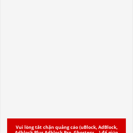
Vui lòng tắt chặn quảng cáo (uBlock, AdBlock,
Adblock Plus Adblock Pro, Ghostery ...) để giúp