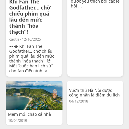
Khi Fan The
được yêu thích bởi các lễ
hội ...
Godfather… chờ
chiếu phim quá
lâu đến mức
thành “hóa
thạch”!
caotri - 12/10/2025
🕶� Khi Fan The
Godfather… chờ chiếu
phim quá lâu đến mức
thành “hóa thạch”! 💀
Một “cuộc hẹn lịch sử”
cho fan điện ảnh tạ...
Vườn thú Hà Nội được
công nhận là điểm du lịch
04/12/2018
Mem mới chào cả nhà
10/04/2019