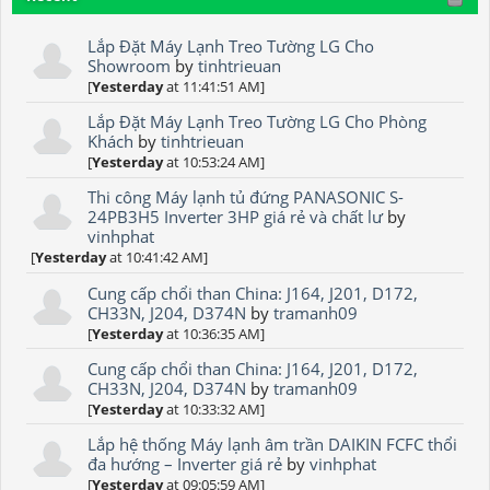
Lắp Đặt Máy Lạnh Treo Tường LG Cho
Showroom
by
tinhtrieuan
[
Yesterday
at 11:41:51 AM]
Lắp Đặt Máy Lạnh Treo Tường LG Cho Phòng
Khách
by
tinhtrieuan
[
Yesterday
at 10:53:24 AM]
Thi công Máy lạnh tủ đứng PANASONIC S-
24PB3H5 Inverter 3HP giá rẻ và chất lư
by
vinhphat
[
Yesterday
at 10:41:42 AM]
Cung cấp chổi than China: J164, J201, D172,
CH33N, J204, D374N
by
tramanh09
[
Yesterday
at 10:36:35 AM]
Cung cấp chổi than China: J164, J201, D172,
CH33N, J204, D374N
by
tramanh09
[
Yesterday
at 10:33:32 AM]
Lắp hệ thống Máy lạnh âm trần DAIKIN FCFC thổi
đa hướng – Inverter giá rẻ
by
vinhphat
[
Yesterday
at 09:05:59 AM]