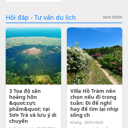
Hỏi đáp - Tư vấn du lịch
Xem thêm
3 Tọa độ săn
Villa Hồ Tràm nên
hoàng hôn
chọn nếu đi trong
&quot;cực
tuần: Đi để nghỉ
phẩm&quot; tại
hay để tìm lại nhịp
Sơn Trà và lưu ý di
sống ch
chuyển
Khang - 26/01/2026