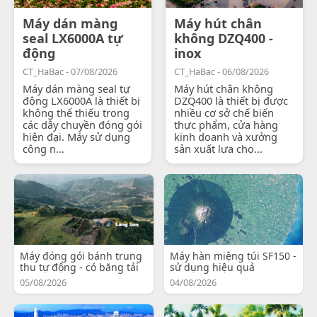
Máy dán màng
Máy hút chân
seal LX6000A tự
không DZQ400 -
động
inox
CT_HaBac - 07/08/2026
CT_HaBac - 06/08/2026
Máy dán màng seal tự
Máy hút chân không
động LX6000A là thiết bị
DZQ400 là thiết bị được
không thể thiếu trong
nhiều cơ sở chế biến
các dây chuyền đóng gói
thực phẩm, cửa hàng
hiện đại. Máy sử dụng
kinh doanh và xưởng
công n...
sản xuất lựa chọ...
Máy đóng gói bánh trung
Máy hàn miệng túi SF150 -
thu tự động - có băng tải
sử dụng hiệu quả
05/08/2026
04/08/2026