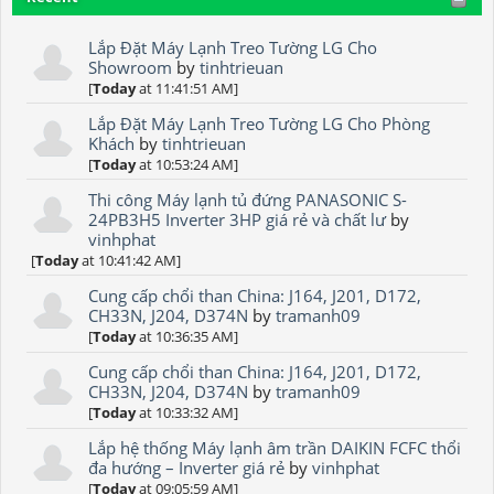
Lắp Đặt Máy Lạnh Treo Tường LG Cho
Showroom
by
tinhtrieuan
[
Today
at 11:41:51 AM]
Lắp Đặt Máy Lạnh Treo Tường LG Cho Phòng
Khách
by
tinhtrieuan
[
Today
at 10:53:24 AM]
Thi công Máy lạnh tủ đứng PANASONIC S-
24PB3H5 Inverter 3HP giá rẻ và chất lư
by
vinhphat
[
Today
at 10:41:42 AM]
Cung cấp chổi than China: J164, J201, D172,
CH33N, J204, D374N
by
tramanh09
[
Today
at 10:36:35 AM]
Cung cấp chổi than China: J164, J201, D172,
CH33N, J204, D374N
by
tramanh09
[
Today
at 10:33:32 AM]
Lắp hệ thống Máy lạnh âm trần DAIKIN FCFC thổi
đa hướng – Inverter giá rẻ
by
vinhphat
[
Today
at 09:05:59 AM]