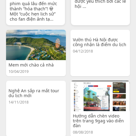
được yêu thích bởi các lễ
phim quá lâu đến mức
hội ...
thành “hóa thạch”! 💀
Một “cuộc hẹn lịch sử”
cho fan điện ảnh tạ...
Vườn thú Hà Nội được
công nhận là điểm du lịch
04/12/2018
Mem mới chào cả nhà
10/04/2019
Nghệ An sắp ra mắt tour
du lịch mới
14/11/2018
Hướng dẫn chèn video
trên trang 9gag vào diễn
đàn
08/08/2018