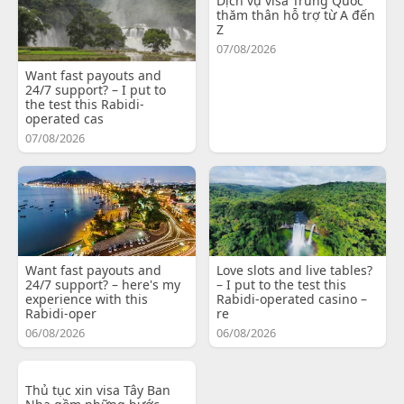
Dịch vụ visa Trung Quốc
thăm thân hỗ trợ từ A đến
Z
07/08/2026
Want fast payouts and
24/7 support? – I put to
the test this Rabidi-
operated cas
07/08/2026
Want fast payouts and
Love slots and live tables?
24/7 support? – here's my
– I put to the test this
experience with this
Rabidi-operated casino –
Rabidi-oper
re
06/08/2026
06/08/2026
Thủ tục xin visa Tây Ban