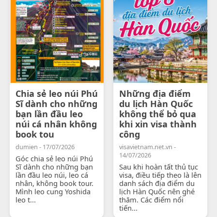
Chia sẻ leo núi Phú
Những địa điểm
Sĩ dành cho những
du lịch Hàn Quốc
bạn lần đầu leo
không thể bỏ qua
núi cá nhân không
khi xin visa thành
book tou
công
dumien - 17/07/2026
visavietnam.net.vn -
14/07/2026
Góc chia sẻ leo núi Phú
Sĩ dành cho những bạn
Sau khi hoàn tất thủ tục
lần đầu leo núi, leo cá
visa, điều tiếp theo là lên
nhân, không book tour.
danh sách địa điểm du
Mình leo cung Yoshida
lịch Hàn Quốc nên ghé
leo t...
thăm. Các điểm nổi
tiến...