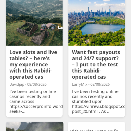
Love slots and live
Want fast payouts
tables? – here's
and 24/7 support?
my experience
– I put to the test
with this Rabidi-
this Rabidi-
operated cas
operated cas
Davidjap - 08/08/2026
LarryMix - 08/08/2026
I've been testing online
I've been testing online
casinos recently and
casinos recently and
came across
stumbled upon
https://soccerproinfo.wordpress.com/2026/07/11/courtois-
https://vinrevu.blogspot.com
seeks-...
post_20.html . As ...