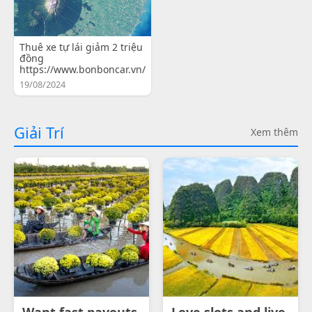
Thuê xe tự lái giảm 2 triệu
đồng
https://www.bonboncar.vn/
19/08/2024
Giải Trí
Xem thêm
Want fast payouts
Love slots and live