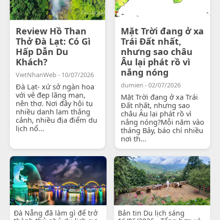
Review Hồ Than
Mặt Trời đang ở xa
Thở Đà Lạt: Có Gì
Trái Đất nhất,
Hấp Dẫn Du
nhưng sao châu
Khách?
Âu lại phát rồ vì
nắng nóng
VietNhanWeb - 10/07/2026
dumien - 02/07/2026
Đà Lạt- xứ sở ngàn hoa
với vẻ đẹp lãng mạn,
Mặt Trời đang ở xa Trái
nên thơ. Nơi đây hội tụ
Đất nhất, nhưng sao
nhiều danh lam thắng
châu Âu lại phát rồ vì
cảnh, nhiều địa điểm du
nắng nóng?Mỗi năm vào
lịch nổ...
tháng Bảy, báo chí nhiều
nơi th...
Đà Nẵng đã làm gì để trở
Bản tin Du lịch sáng