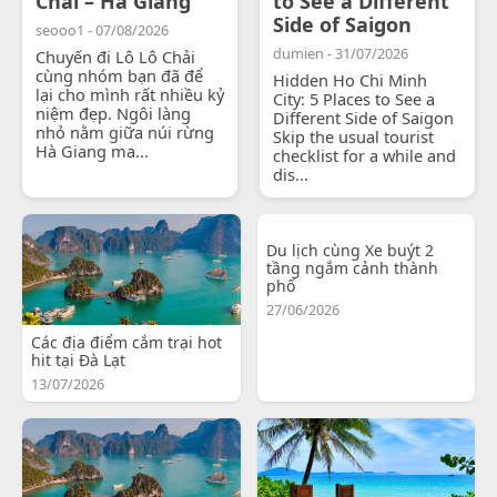
Chải – Hà Giang
to See a Different
Side of Saigon
seooo1 - 07/08/2026
dumien - 31/07/2026
Chuyến đi Lô Lô Chải
cùng nhóm bạn đã để
Hidden Ho Chi Minh
lại cho mình rất nhiều kỷ
City: 5 Places to See a
niệm đẹp. Ngôi làng
Different Side of Saigon
nhỏ nằm giữa núi rừng
Skip the usual tourist
Hà Giang ma...
checklist for a while and
dis...
Du lịch cùng Xe buýt 2
tầng ngắm cảnh thành
phố
27/06/2026
Các địa điểm cắm trại hot
hit tại Đà Lạt
13/07/2026