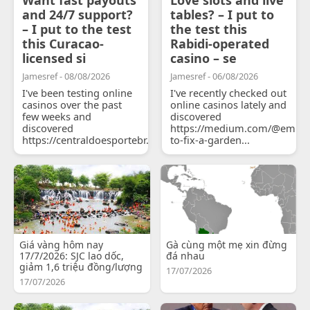
and 24/7 support?
tables? – I put to
– I put to the test
the test this
this Curacao-
Rabidi-operated
licensed si
casino – se
Jamesref - 08/08/2026
Jamesref - 06/08/2026
I've been testing online
I've recently checked out
casinos over the past
online casinos lately and
few weeks and
discovered
discovered
https://medium.com/@emily
https://centraldoesportebr.substack.com/p/cucure...
to-fix-a-garden...
Giá vàng hôm nay
Gà cùng một mẹ xin đừng
17/7/2026: SJC lao dốc,
đá nhau
giảm 1,6 triệu đồng/lượng
17/07/2026
17/07/2026