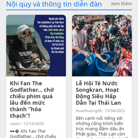
Nội quy và thông tin diễn đàn
Xem thêm
Khi Fan The
Lễ Hội Té Nước
Godfather… chờ
Songkran, Hoạt
chiếu phim quá
Động Siêu Hấp
lâu đến mức
Dẫn Tại Thái Lan
thành “hóa
Xuanhuong06 - 12/04/2022
thạch”!
Bên cạnh nổi tiếng với
những công trình kiến
caotri - 12/10/2025
trúc mang đậm dấu ấn
🕶� Khi Fan The
Phật giáo, Thái Lan còn
Godfather… chờ chiếu