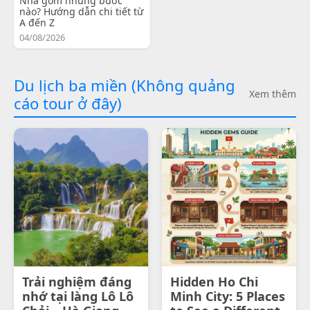
Nha gồm những bước
nào? Hướng dẫn chi tiết từ
A đến Z
04/08/2026
Du lịch ba miền (Không quảng
Xem thêm
cáo tour ở đây)
Trải nghiệm đáng
Hidden Ho Chi
nhớ tại làng Lô Lô
Minh City: 5 Places