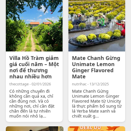
Villa Hồ Tràm giảm
Mate Chanh Gừng
giá cuối năm – Một
Unimate Lemon
nơi để thương
Ginger Flavored
nhau nhiều hơn
Mate
thecottage - 02/01/2026
nutrihac - 13/12/2025
Có những chuyến đi
Mate Chanh Gừng
không cần quá xa, chỉ
Unimate Lemon Ginger
cần đúng nơi. Và có
Flavored Mate từ Unicity
những nơi, chỉ cần đặt
là thực phẩm bổ sung từ
chân đến là tự nhiên
lá Yerba Mate xanh và
muốn nói nhỏ lạ...
chiết xuất g...