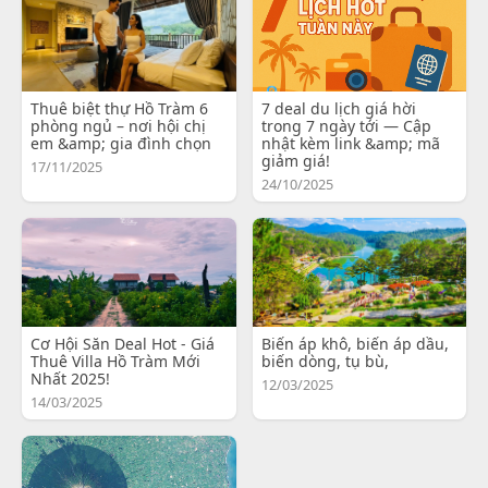
Thuê biệt thự Hồ Tràm 6
7 deal du lịch giá hời
phòng ngủ – nơi hội chị
trong 7 ngày tới — Cập
em &amp; gia đình chọn
nhật kèm link &amp; mã
giảm giá!
17/11/2025
24/10/2025
Cơ Hội Săn Deal Hot - Giá
Biến áp khô, biến áp dầu,
Thuê Villa Hồ Tràm Mới
biến dòng, tụ bù,
Nhất 2025!
12/03/2025
14/03/2025