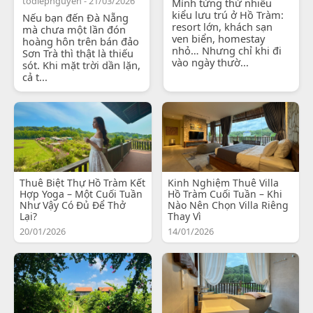
todiepnguyen - 21/03/2026
Mình từng thử nhiều
kiểu lưu trú ở Hồ Tràm:
Nếu bạn đến Đà Nẵng
resort lớn, khách sạn
mà chưa một lần đón
ven biển, homestay
hoàng hôn trên bán đảo
nhỏ… Nhưng chỉ khi đi
Sơn Trà thì thật là thiếu
vào ngày thườ...
sót. Khi mặt trời dần lặn,
cả t...
Thuê Biệt Thự Hồ Tràm Kết
Kinh Nghiệm Thuê Villa
Hợp Yoga – Một Cuối Tuần
Hồ Tràm Cuối Tuần – Khi
Như Vậy Có Đủ Để Thở
Nào Nên Chọn Villa Riêng
Lại?
Thay Vì
20/01/2026
14/01/2026