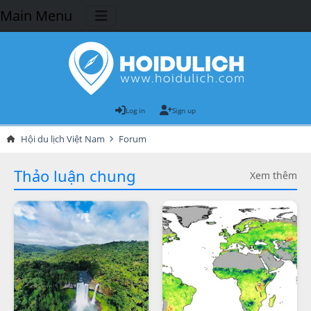
Main Menu
Log in
Sign up
Hội du lịch Việt Nam
Forum
Thảo luận chung
Xem thêm