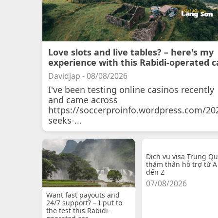
Love slots and live tables? – here's my
experience with this Rabidi-operated c
Davidjap - 08/08/2026
I've been testing online casinos recently
and came across
https://soccerproinfo.wordpress.com/20
seeks-...
Dịch vụ visa Trung Q
thăm thân hỗ trợ từ A
đến Z
07/08/2026
Want fast payouts and
24/7 support? – I put to
the test this Rabidi-