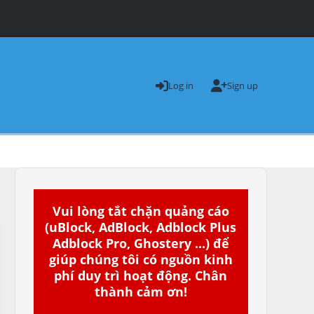
Log in
Sign up
Vui lòng tắt chặn quảng cáo
(uBlock, AdBlock, Adblock Plus
Adblock Pro, Ghostery ...) để
giúp chúng tôi có nguồn kinh
phí duy trì hoạt động. Chân
thành cảm ơn!