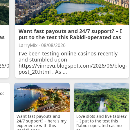
Want fast payouts and 24/7 support? – I
as
put to the test this Rabidi-operated cas
LarryMix - 08/08/2026
I've been testing online casinos recently
and stumbled upon
26/07/11/courtois-
https://vinrevu.blogspot.com/2026/06/blog-
post_20.html . As ...
uốc
Want fast payouts and
Love slots and live tables?
24/7 support? – here's my
– I put to the test this
experience with this
Rabidi-operated casino –