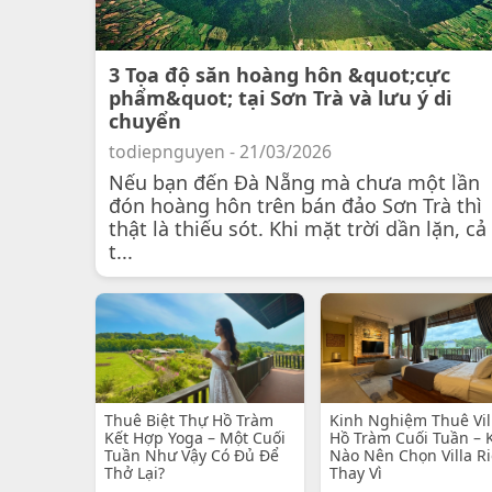
3 Tọa độ săn hoàng hôn &quot;cực
phẩm&quot; tại Sơn Trà và lưu ý di
chuyển
todiepnguyen - 21/03/2026
Nếu bạn đến Đà Nẵng mà chưa một lần
đón hoàng hôn trên bán đảo Sơn Trà thì
thật là thiếu sót. Khi mặt trời dần lặn, cả
t...
Thuê Biệt Thự Hồ Tràm
Kinh Nghiệm Thuê Vil
Kết Hợp Yoga – Một Cuối
Hồ Tràm Cuối Tuần – 
Tuần Như Vậy Có Đủ Để
Nào Nên Chọn Villa R
Thở Lại?
Thay Vì