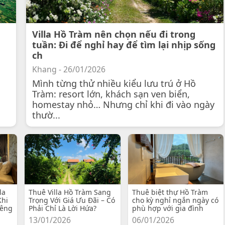
Villa Hồ Tràm nên chọn nếu đi trong
tuần: Đi để nghỉ hay để tìm lại nhịp sống
ch
Khang - 26/01/2026
Mình từng thử nhiều kiểu lưu trú ở Hồ
Tràm: resort lớn, khách sạn ven biển,
homestay nhỏ… Nhưng chỉ khi đi vào ngày
thườ...
la
Thuê Villa Hồ Tràm Sang
Thuê biệt thự Hồ Tràm
Khi
Trọng Với Giá Ưu Đãi – Có
cho kỳ nghỉ ngắn ngày có
iêng
Phải Chỉ Là Lời Hứa?
phù hợp với gia đình
13/01/2026
06/01/2026