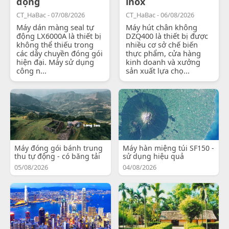
động
inox
CT_HaBac - 07/08/2026
CT_HaBac - 06/08/2026
Máy dán màng seal tự
Máy hút chân không
động LX6000A là thiết bị
DZQ400 là thiết bị được
không thể thiếu trong
nhiều cơ sở chế biến
các dây chuyền đóng gói
thực phẩm, cửa hàng
hiện đại. Máy sử dụng
kinh doanh và xưởng
công n...
sản xuất lựa chọ...
Máy đóng gói bánh trung
Máy hàn miệng túi SF150 -
thu tự động - có băng tải
sử dụng hiệu quả
05/08/2026
04/08/2026