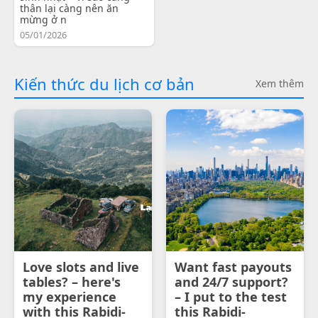
thân lại càng nên ăn
mừng ở n
05/01/2026
Kiến thức du lịch cơ bản
Xem thêm
Love slots and live
Want fast payouts
tables? – here's
and 24/7 support?
my experience
– I put to the test
with this Rabidi-
this Rabidi-