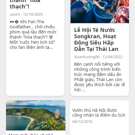
thạch”!
caotri - 12/10/2025
🕶� Khi Fan The
Godfather… chờ chiếu
Lễ Hội Té Nước
phim quá lâu đến mức
Songkran, Hoạt
thành “hóa thạch”! 💀
Một “cuộc hẹn lịch sử”
Động Siêu Hấp
cho fan điện ảnh tạ...
Dẫn Tại Thái Lan
Xuanhuong06 - 12/04/2022
Bên cạnh nổi tiếng với
những công trình kiến
trúc mang đậm dấu ấn
Phật giáo, Thái Lan còn
được yêu thích bởi các lễ
hội ...
Vườn thú Hà Nội được
công nhận là điểm du lịch
04/12/2018