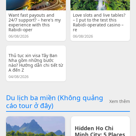
Want fast payouts and
Love slots and live tables?
24/7 support? – here's my
– I put to the test this
experience with this
Rabidi-operated casino –
Rabidi-oper
re
06/08/2026
06/08/2026
Thủ tục xin visa Tây Ban
Nha gồm những bước
nào? Hướng dẫn chi tiết từ
A đến Z
04/08/2026
Du lịch ba miền (Không quảng
Xem thêm
cáo tour ở đây)
Hidden Ho Chi
Minh City: 5 Places