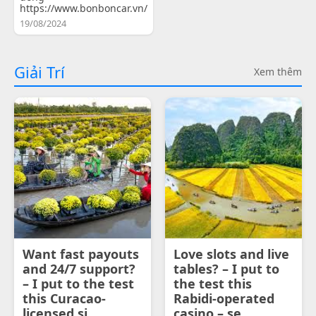
https://www.bonboncar.vn/
19/08/2024
Giải Trí
Xem thêm
Want fast payouts
Love slots and live
and 24/7 support?
tables? – I put to
– I put to the test
the test this
this Curacao-
Rabidi-operated
licensed si
casino – se