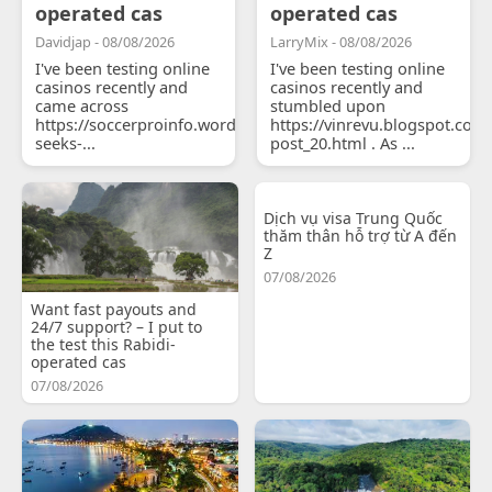
operated cas
operated cas
Davidjap - 08/08/2026
LarryMix - 08/08/2026
I've been testing online
I've been testing online
casinos recently and
casinos recently and
came across
stumbled upon
https://soccerproinfo.wordpress.com/2026/07/11/courtois-
https://vinrevu.blogspot.com
seeks-...
post_20.html . As ...
Dịch vụ visa Trung Quốc
thăm thân hỗ trợ từ A đến
Z
07/08/2026
Want fast payouts and
24/7 support? – I put to
the test this Rabidi-
operated cas
07/08/2026