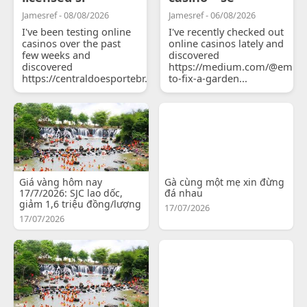
Jamesref - 08/08/2026
Jamesref - 06/08/2026
I've been testing online
I've recently checked out
casinos over the past
online casinos lately and
few weeks and
discovered
discovered
https://medium.com/@emily
https://centraldoesportebr.substack.com/p/cucure...
to-fix-a-garden...
Giá vàng hôm nay
Gà cùng một mẹ xin đừng
17/7/2026: SJC lao dốc,
đá nhau
giảm 1,6 triệu đồng/lượng
17/07/2026
17/07/2026