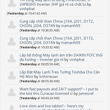
24PB3H5 Inverter 3HP giá rẻ và chất lư
by
vinhphat
[
Yesterday
at 10:41:42 AM]
Cung cấp chổi than China: J164, J201, D172,
CH33N, J204, D374N
by
tramanh09
[
Yesterday
at 10:36:35 AM]
Cung cấp chổi than China: J164, J201, D172,
CH33N, J204, D374N
by
tramanh09
[
Yesterday
at 10:33:32 AM]
Lắp hệ thống Máy lạnh âm trần DAIKIN FCFC thổi
đa hướng – Inverter giá rẻ
by
vinhphat
[
Yesterday
at 09:05:59 AM]
Lắp Đặt Máy Lạnh Treo Tường Toshiba Cho Căn
Hộ Mini
by
tinhtrieuan
[
Yesterday
at 08:55:30 AM]
Want fast payouts and 24/7 support? – I put to
the test this Curacao-licensed si
by
Jamesref
[
Yesterday
at 04:43:24 AM]
Love slots and live tables? – here's my