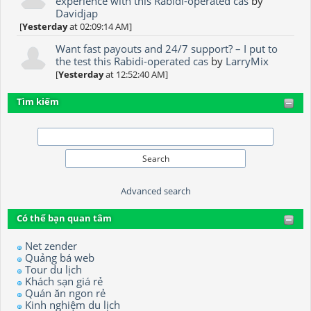
experience with this Rabidi-operated cas
by
Davidjap
[
Yesterday
at 02:09:14 AM]
Want fast payouts and 24/7 support? – I put to
the test this Rabidi-operated cas
by
LarryMix
[
Yesterday
at 12:52:40 AM]
Tìm kiếm
Advanced search
Có thể bạn quan tâm
Net zender
Quảng bá web
Tour du lịch
Khách sạn giá rẻ
Quán ăn ngon rẻ
Kinh nghiệm du lịch