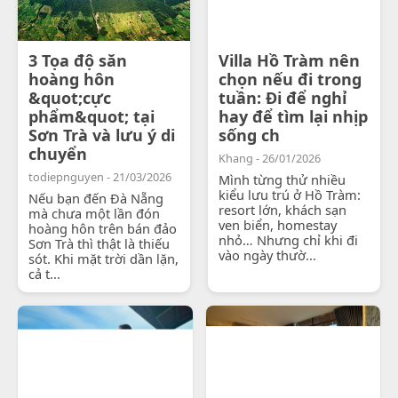
3 Tọa độ săn
Villa Hồ Tràm nên
hoàng hôn
chọn nếu đi trong
&quot;cực
tuần: Đi để nghỉ
phẩm&quot; tại
hay để tìm lại nhịp
Sơn Trà và lưu ý di
sống ch
chuyển
Khang - 26/01/2026
todiepnguyen - 21/03/2026
Mình từng thử nhiều
kiểu lưu trú ở Hồ Tràm:
Nếu bạn đến Đà Nẵng
resort lớn, khách sạn
mà chưa một lần đón
ven biển, homestay
hoàng hôn trên bán đảo
nhỏ… Nhưng chỉ khi đi
Sơn Trà thì thật là thiếu
vào ngày thườ...
sót. Khi mặt trời dần lặn,
cả t...