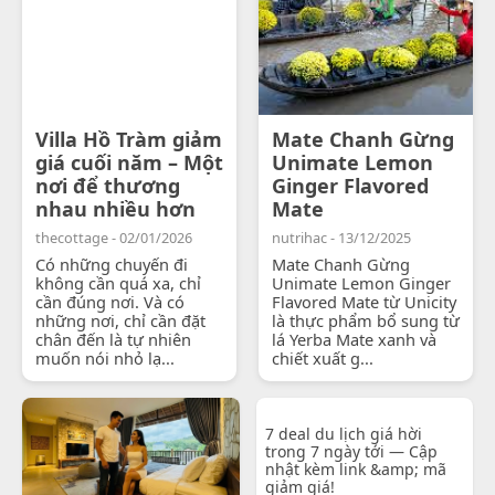
Villa Hồ Tràm giảm
Mate Chanh Gừng
giá cuối năm – Một
Unimate Lemon
nơi để thương
Ginger Flavored
nhau nhiều hơn
Mate
thecottage - 02/01/2026
nutrihac - 13/12/2025
Có những chuyến đi
Mate Chanh Gừng
không cần quá xa, chỉ
Unimate Lemon Ginger
cần đúng nơi. Và có
Flavored Mate từ Unicity
những nơi, chỉ cần đặt
là thực phẩm bổ sung từ
chân đến là tự nhiên
lá Yerba Mate xanh và
muốn nói nhỏ lạ...
chiết xuất g...
7 deal du lịch giá hời
trong 7 ngày tới — Cập
nhật kèm link &amp; mã
giảm giá!