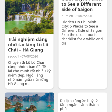
to See a Different
Side of Saigon
dumien - 31/07/2026
Hidden Ho Chi Minh
City: 5 Places to See a
Different Side of Saigon
Skip the usual tourist
Trải nghiệm đáng
checklist for a while and
dis...
nhớ tại làng Lô Lô
Chải – Hà Giang
seooo1 - 07/08/2026
Chuyến đi Lô Lô Chải
cùng nhóm bạn đã để
lại cho mình rất nhiều kỷ
niệm đẹp. Ngôi làng
nhỏ nằm giữa núi rừng
Hà Giang ma...
Du lịch cùng Xe buýt 2
tầng ngắm cảnh thành
phố