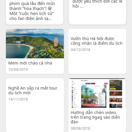
được yêu thích bởi các lễ
phim quá lâu đến mức
hội ...
thành “hóa thạch”! 💀
Một “cuộc hẹn lịch sử”
cho fan điện ảnh tạ...
Vườn thú Hà Nội được
công nhận là điểm du lịch
04/12/2018
Mem mới chào cả nhà
10/04/2019
Nghệ An sắp ra mắt tour
du lịch mới
14/11/2018
Hướng dẫn chèn video
trên trang 9gag vào diễn
đàn
08/08/2018