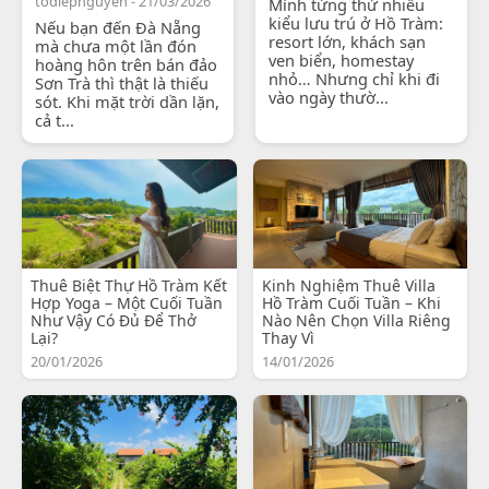
todiepnguyen - 21/03/2026
Mình từng thử nhiều
kiểu lưu trú ở Hồ Tràm:
Nếu bạn đến Đà Nẵng
resort lớn, khách sạn
mà chưa một lần đón
ven biển, homestay
hoàng hôn trên bán đảo
nhỏ… Nhưng chỉ khi đi
Sơn Trà thì thật là thiếu
vào ngày thườ...
sót. Khi mặt trời dần lặn,
cả t...
Thuê Biệt Thự Hồ Tràm Kết
Kinh Nghiệm Thuê Villa
Hợp Yoga – Một Cuối Tuần
Hồ Tràm Cuối Tuần – Khi
Như Vậy Có Đủ Để Thở
Nào Nên Chọn Villa Riêng
Lại?
Thay Vì
20/01/2026
14/01/2026