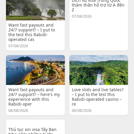
Dịch vụ visa Trung Quốc
thăm thân hỗ trợ từ A đến
Z
07/08/2026
Want fast payouts and
24/7 support? – I put to
the test this Rabidi-
operated cas
07/08/2026
Want fast payouts and
Love slots and live tables?
24/7 support? – here's my
– I put to the test this
experience with this
Rabidi-operated casino –
Rabidi-oper
re
06/08/2026
06/08/2026
Thủ tục xin visa Tây Ban