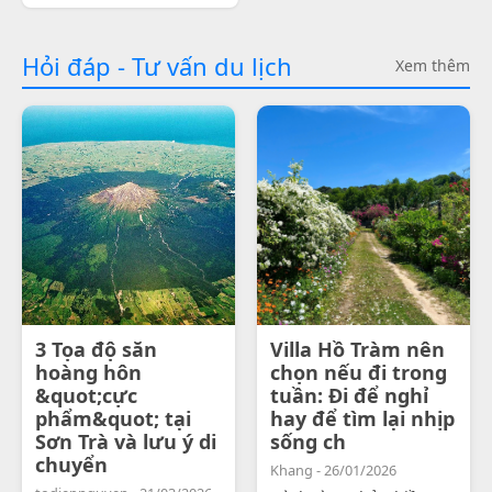
Hỏi đáp - Tư vấn du lịch
Xem thêm
3 Tọa độ săn
Villa Hồ Tràm nên
hoàng hôn
chọn nếu đi trong
&quot;cực
tuần: Đi để nghỉ
phẩm&quot; tại
hay để tìm lại nhịp
Sơn Trà và lưu ý di
sống ch
chuyển
Khang - 26/01/2026