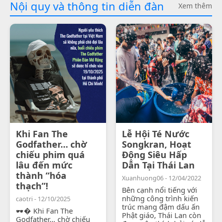
Nội quy và thông tin diễn đàn
Xem thêm
Khi Fan The
Lễ Hội Té Nước
Godfather… chờ
Songkran, Hoạt
chiếu phim quá
Động Siêu Hấp
lâu đến mức
Dẫn Tại Thái Lan
thành “hóa
Xuanhuong06 - 12/04/2022
thạch”!
Bên cạnh nổi tiếng với
những công trình kiến
caotri - 12/10/2025
trúc mang đậm dấu ấn
🕶� Khi Fan The
Phật giáo, Thái Lan còn
Godfather… chờ chiếu