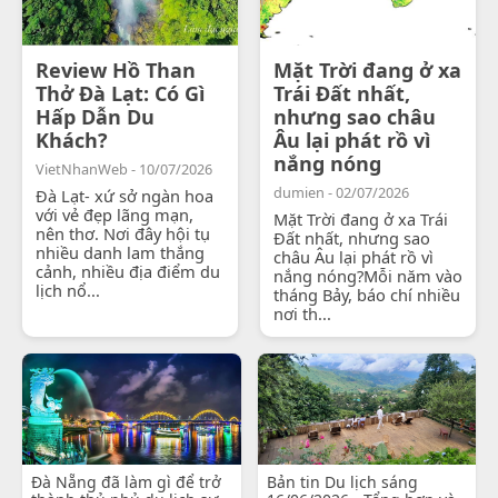
Review Hồ Than
Mặt Trời đang ở xa
Thở Đà Lạt: Có Gì
Trái Đất nhất,
Hấp Dẫn Du
nhưng sao châu
Khách?
Âu lại phát rồ vì
nắng nóng
VietNhanWeb - 10/07/2026
dumien - 02/07/2026
Đà Lạt- xứ sở ngàn hoa
với vẻ đẹp lãng mạn,
Mặt Trời đang ở xa Trái
nên thơ. Nơi đây hội tụ
Đất nhất, nhưng sao
nhiều danh lam thắng
châu Âu lại phát rồ vì
cảnh, nhiều địa điểm du
nắng nóng?Mỗi năm vào
lịch nổ...
tháng Bảy, báo chí nhiều
nơi th...
Đà Nẵng đã làm gì để trở
Bản tin Du lịch sáng