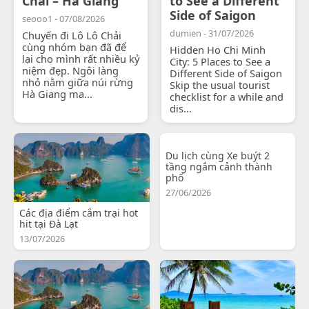
Chải – Hà Giang
to See a Different
Side of Saigon
seooo1 - 07/08/2026
dumien - 31/07/2026
Chuyến đi Lô Lô Chải
cùng nhóm bạn đã để
Hidden Ho Chi Minh
lại cho mình rất nhiều kỷ
City: 5 Places to See a
niệm đẹp. Ngôi làng
Different Side of Saigon
nhỏ nằm giữa núi rừng
Skip the usual tourist
Hà Giang ma...
checklist for a while and
dis...
Du lịch cùng Xe buýt 2
tầng ngắm cảnh thành
phố
27/06/2026
Các địa điểm cắm trại hot
hit tại Đà Lạt
13/07/2026