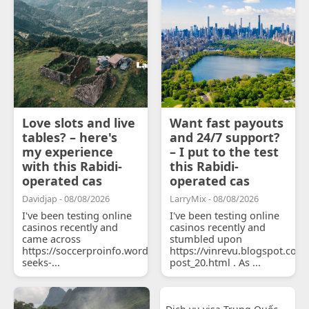
Love slots and live
Want fast payouts
tables? – here's
and 24/7 support?
my experience
– I put to the test
with this Rabidi-
this Rabidi-
operated cas
operated cas
Davidjap - 08/08/2026
LarryMix - 08/08/2026
I've been testing online
I've been testing online
casinos recently and
casinos recently and
came across
stumbled upon
https://soccerproinfo.wordpress.com/2026/07/11/courtois-
https://vinrevu.blogspot.com
seeks-...
post_20.html . As ...