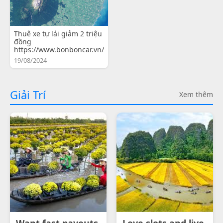
Thuê xe tự lái giảm 2 triệu
đồng
https://www.bonboncar.vn/
19/08/2024
Giải Trí
Xem thêm
Want fast payouts
Love slots and live