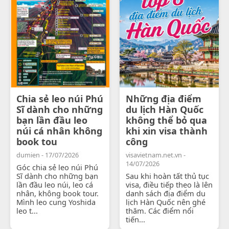
Chia sẻ leo núi Phú
Những địa điểm
Sĩ dành cho những
du lịch Hàn Quốc
bạn lần đầu leo
không thể bỏ qua
núi cá nhân không
khi xin visa thành
book tou
công
dumien - 17/07/2026
visavietnam.net.vn -
14/07/2026
Góc chia sẻ leo núi Phú
Sĩ dành cho những bạn
Sau khi hoàn tất thủ tục
lần đầu leo núi, leo cá
visa, điều tiếp theo là lên
nhân, không book tour.
danh sách địa điểm du
Mình leo cung Yoshida
lịch Hàn Quốc nên ghé
leo t...
thăm. Các điểm nổi
tiến...