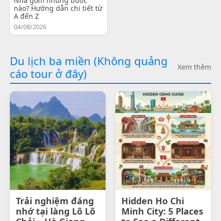
Nha gồm những bước
nào? Hướng dẫn chi tiết từ
A đến Z
04/08/2026
Du lịch ba miền (Không quảng
Xem thêm
cáo tour ở đây)
Trải nghiệm đáng
Hidden Ho Chi
nhớ tại làng Lô Lô
Minh City: 5 Places