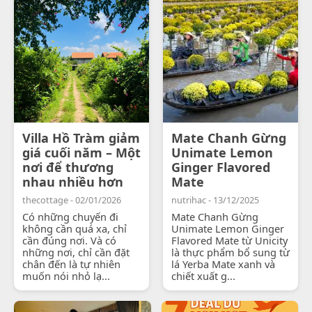
Villa Hồ Tràm giảm
Mate Chanh Gừng
giá cuối năm – Một
Unimate Lemon
nơi để thương
Ginger Flavored
nhau nhiều hơn
Mate
thecottage - 02/01/2026
nutrihac - 13/12/2025
Có những chuyến đi
Mate Chanh Gừng
không cần quá xa, chỉ
Unimate Lemon Ginger
cần đúng nơi. Và có
Flavored Mate từ Unicity
những nơi, chỉ cần đặt
là thực phẩm bổ sung từ
chân đến là tự nhiên
lá Yerba Mate xanh và
muốn nói nhỏ lạ...
chiết xuất g...