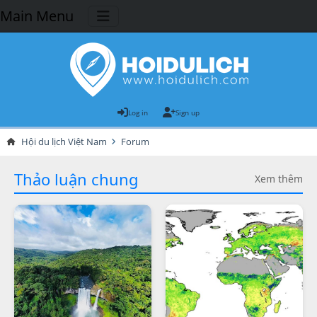
Main Menu
Log in
Sign up
Hội du lịch Việt Nam
Forum
Thảo luận chung
Xem thêm