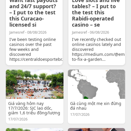
and 24/7 support?
tables? – I put to
– I put to the test
the test this
this Curacao-
Rabidi-operated
licensed si
casino – se
Jamesref - 08/08/2026
Jamesref - 06/08/2026
I've been testing online
I've recently checked out
casinos over the past
online casinos lately and
few weeks and
discovered
discovered
https://medium.com/@emily
https://centraldoesportebr.substack.com/p/cucure...
to-fix-a-garden...
Giá vàng hôm nay
Gà cùng một mẹ xin đừng
17/7/2026: SJC lao dốc,
đá nhau
giảm 1,6 triệu đồng/lượng
17/07/2026
17/07/2026