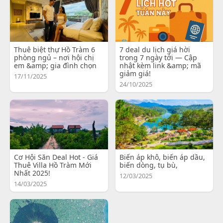
Thuê biệt thự Hồ Tràm 6
7 deal du lịch giá hời
phòng ngủ – nơi hội chị
trong 7 ngày tới — Cập
em &amp; gia đình chọn
nhật kèm link &amp; mã
giảm giá!
17/11/2025
24/10/2025
Cơ Hội Săn Deal Hot - Giá
Biến áp khô, biến áp dầu,
Thuê Villa Hồ Tràm Mới
biến dòng, tụ bù,
Nhất 2025!
12/03/2025
14/03/2025