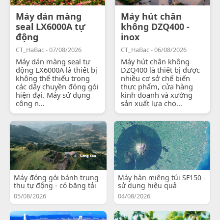
Máy dán màng
Máy hút chân
seal LX6000A tự
không DZQ400 -
động
inox
CT_HaBac - 07/08/2026
CT_HaBac - 06/08/2026
Máy dán màng seal tự
Máy hút chân không
động LX6000A là thiết bị
DZQ400 là thiết bị được
không thể thiếu trong
nhiều cơ sở chế biến
các dây chuyền đóng gói
thực phẩm, cửa hàng
hiện đại. Máy sử dụng
kinh doanh và xưởng
công n...
sản xuất lựa chọ...
Máy đóng gói bánh trung
Máy hàn miệng túi SF150 -
thu tự động - có băng tải
sử dụng hiệu quả
05/08/2026
04/08/2026