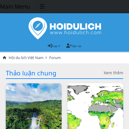
Main Menu
Log in
Sign up
Hội du lịch Việt Nam
Forum
Thảo luận chung
Xem thêm