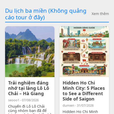
Du lịch ba miền (Không quảng
Xem thêm
cáo tour ở đây)
Trải nghiệm đáng
Hidden Ho Chi
nhớ tại làng Lô Lô
Minh City: 5 Places
Chải – Hà Giang
to See a Different
Side of Saigon
seooo1 - 07/08/2026
dumien - 31/07/2026
Chuyến đi Lô Lô Chải
cùng nhóm bạn đã để
Hidden Ho Chi Minh