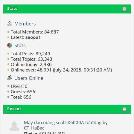
Stats
Members
Total Members: 84,887
Latest:
seooo1
Stats
Total Posts: 89,249
Total Topics: 63,343
Online today: 2,930
Online ever: 48,991 (July 24, 2025, 09:31:20 AM)
Users Online
Users: 0
Guests: 656
Total: 656
Recent
Máy dán màng seal LX6000A tự động
by
CT_HaBac
[
Today
at 03:43:14 PM]