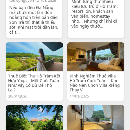
todiepnguyen - 21/03/2026
Mình từng thử nhiều
kiểu lưu trú ở Hồ Tràm:
Nếu bạn đến Đà Nẵng
resort lớn, khách sạn
mà chưa một lần đón
ven biển, homestay
hoàng hôn trên bán đảo
nhỏ… Nhưng chỉ khi đi
Sơn Trà thì thật là thiếu
vào ngày thườ...
sót. Khi mặt trời dần lặn,
cả t...
Thuê Biệt Thự Hồ Tràm Kết
Kinh Nghiệm Thuê Villa
Hợp Yoga – Một Cuối Tuần
Hồ Tràm Cuối Tuần – Khi
Như Vậy Có Đủ Để Thở
Nào Nên Chọn Villa Riêng
Lại?
Thay Vì
20/01/2026
14/01/2026