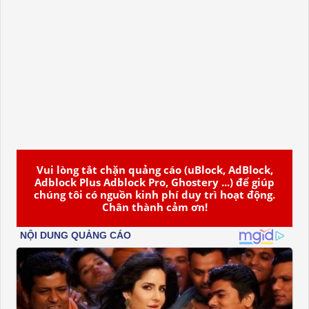
Vui lòng tắt chặn quảng cáo (uBlock, AdBlock,
Adblock Plus Adblock Pro, Ghostery ...) để giúp
chúng tôi có nguồn kinh phí duy trì hoạt động.
Chân thành cảm ơn!