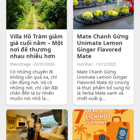
Villa Hồ Tràm giảm
Mate Chanh Gừng
giá cuối năm – Một
Unimate Lemon
nơi để thương
Ginger Flavored
nhau nhiều hơn
Mate
thecottage - 02/01/2026
nutrihac - 13/12/2025
Có những chuyến đi
Mate Chanh Gừng
không cần quá xa, chỉ
Unimate Lemon Ginger
cần đúng nơi. Và có
Flavored Mate từ Unicity
những nơi, chỉ cần đặt
là thực phẩm bổ sung từ
chân đến là tự nhiên
lá Yerba Mate xanh và
muốn nói nhỏ lạ...
chiết xuất g...