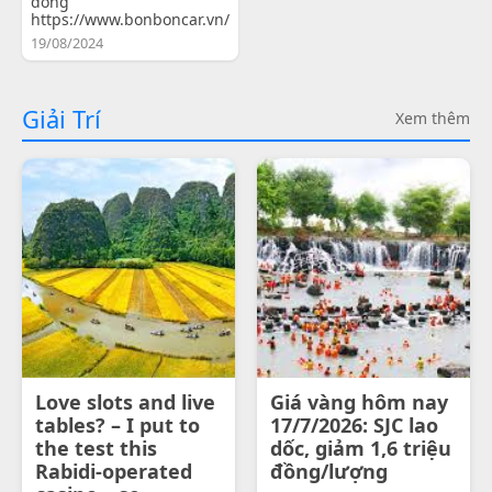
đồng
https://www.bonboncar.vn/
19/08/2024
Giải Trí
Xem thêm
Love slots and live
Giá vàng hôm nay
tables? – I put to
17/7/2026: SJC lao
the test this
dốc, giảm 1,6 triệu
Rabidi-operated
đồng/lượng