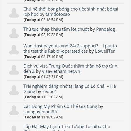
Chú hề thổi bong bóng cho tiệc sinh nhật bé tại
lớp học
by
tamdotocao
[
Today
at 03:18:54 PM]
Thủ tục nhập khẩu tấm lót chuột
by
Pandalog
[
Today
at 02:19:22 PM]
Want fast payouts and 24/7 support? – I put to
the test this Rabidi-operated cas
by
LowellTer
[
Today
at 02:17:16 PM]
Dịch vụ visa Trung Quốc thăm thân hỗ trợ từ A
đến Z
by
visavietnam.net.vn
[
Today
at 01:43:31 PM]
Trải nghiệm đáng nhớ tại làng Lô Lô Chải – Hà
Giang
by
seooo1
[
Today
at 11:23:02 AM]
Các Dòng Mỹ Phẩm Có Thể Gia Công
by
caonguyennui86
[
Today
at 11:18:02 AM]
Lắp Đặt Máy Lạnh Treo Tường Toshiba Cho