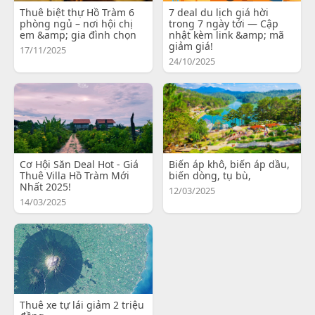
Thuê biệt thự Hồ Tràm 6
7 deal du lịch giá hời
phòng ngủ – nơi hội chị
trong 7 ngày tới — Cập
em &amp; gia đình chọn
nhật kèm link &amp; mã
giảm giá!
17/11/2025
24/10/2025
Cơ Hội Săn Deal Hot - Giá
Biến áp khô, biến áp dầu,
Thuê Villa Hồ Tràm Mới
biến dòng, tụ bù,
Nhất 2025!
12/03/2025
14/03/2025
Thuê xe tự lái giảm 2 triệu