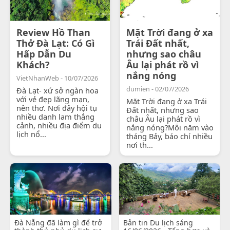
Review Hồ Than
Mặt Trời đang ở xa
Thở Đà Lạt: Có Gì
Trái Đất nhất,
Hấp Dẫn Du
nhưng sao châu
Khách?
Âu lại phát rồ vì
nắng nóng
VietNhanWeb - 10/07/2026
dumien - 02/07/2026
Đà Lạt- xứ sở ngàn hoa
với vẻ đẹp lãng mạn,
Mặt Trời đang ở xa Trái
nên thơ. Nơi đây hội tụ
Đất nhất, nhưng sao
nhiều danh lam thắng
châu Âu lại phát rồ vì
cảnh, nhiều địa điểm du
nắng nóng?Mỗi năm vào
lịch nổ...
tháng Bảy, báo chí nhiều
nơi th...
Đà Nẵng đã làm gì để trở
Bản tin Du lịch sáng