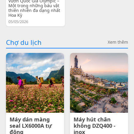
Vườn Quốc Gia Olympic –
Một trong những báu vật
thiên nhiên đa dạng nhất
Hoa Kỳ
05/05/2026
Chợ du lịch
Xem thêm
Máy dán màng
Máy hút chân
seal LX6000A tự
không DZQ400 -
động
inox