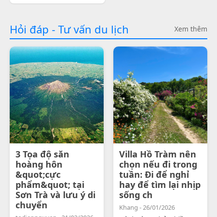
Hỏi đáp - Tư vấn du lịch
Xem thêm
3 Tọa độ săn
Villa Hồ Tràm nên
hoàng hôn
chọn nếu đi trong
&quot;cực
tuần: Đi để nghỉ
phẩm&quot; tại
hay để tìm lại nhịp
Sơn Trà và lưu ý di
sống ch
chuyển
Khang - 26/01/2026