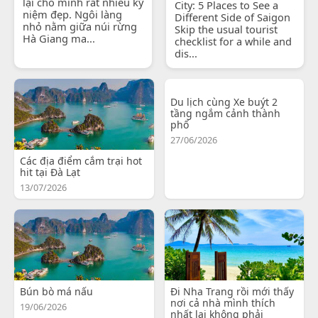
lại cho mình rất nhiều kỷ
City: 5 Places to See a
niệm đẹp. Ngôi làng
Different Side of Saigon
nhỏ nằm giữa núi rừng
Skip the usual tourist
Hà Giang ma...
checklist for a while and
dis...
Du lịch cùng Xe buýt 2
tầng ngắm cảnh thành
phố
27/06/2026
Các địa điểm cắm trại hot
hit tại Đà Lạt
13/07/2026
Bún bò má nấu
Đi Nha Trang rồi mới thấy
nơi cả nhà mình thích
19/06/2026
nhất lại không phải