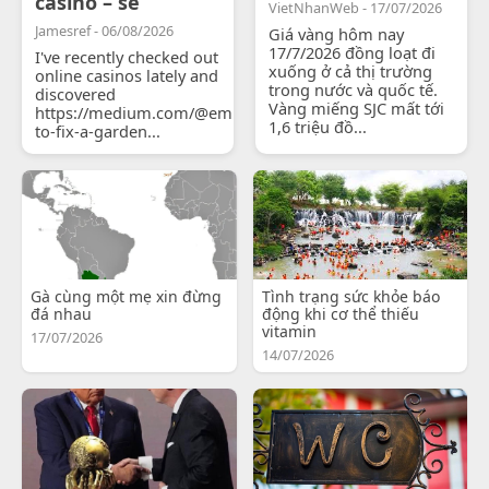
casino – se
VietNhanWeb - 17/07/2026
Jamesref - 06/08/2026
Giá vàng hôm nay
17/7/2026 đồng loạt đi
I've recently checked out
xuống ở cả thị trường
online casinos lately and
trong nước và quốc tế.
discovered
Vàng miếng SJC mất tới
https://medium.com/@emilyjohnsonready/how-
1,6 triệu đồ...
to-fix-a-garden...
Gà cùng một mẹ xin đừng
Tình trạng sức khỏe báo
đá nhau
động khi cơ thể thiếu
vitamin
17/07/2026
14/07/2026