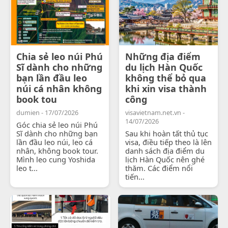
Chia sẻ leo núi Phú
Những địa điểm
Sĩ dành cho những
du lịch Hàn Quốc
bạn lần đầu leo
không thể bỏ qua
núi cá nhân không
khi xin visa thành
book tou
công
dumien - 17/07/2026
visavietnam.net.vn -
14/07/2026
Góc chia sẻ leo núi Phú
Sĩ dành cho những bạn
Sau khi hoàn tất thủ tục
lần đầu leo núi, leo cá
visa, điều tiếp theo là lên
nhân, không book tour.
danh sách địa điểm du
Mình leo cung Yoshida
lịch Hàn Quốc nên ghé
leo t...
thăm. Các điểm nổi
tiến...