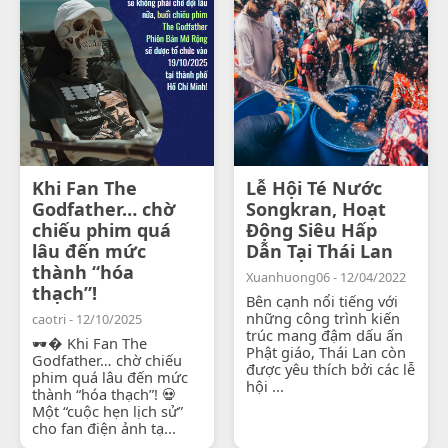
Khi Fan The
Lễ Hội Té Nước
Godfather… chờ
Songkran, Hoạt
chiếu phim quá
Động Siêu Hấp
lâu đến mức
Dẫn Tại Thái Lan
thành “hóa
Xuanhuong06 - 12/04/2022
thạch”!
Bên cạnh nổi tiếng với
những công trình kiến
caotri - 12/10/2025
trúc mang đậm dấu ấn
🕶� Khi Fan The
Phật giáo, Thái Lan còn
Godfather… chờ chiếu
được yêu thích bởi các lễ
phim quá lâu đến mức
hội ...
thành “hóa thạch”! 💀
Một “cuộc hẹn lịch sử”
cho fan điện ảnh tạ...