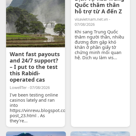
Quốc thăm thân
hỗ trợ từ A đến Z
visavietnam.net.vn -
07/08/2026
Khi sang Trung Quốc
thăm người thân, nhiều
đương đơn gặp khó
khăn ở phần giấy tờ
chứng minh mối quan
Want fast payouts
hệ. Dịch vụ làm vis...
and 24/7 support?
– I put to the test
this Rabidi-
operated cas
LowellTer - 07/08/2026
I've been testing online
casinos lately and ran
into
https://vinrevu.blogspot.com/2026/06/blog-
post_23.html . As
they're...