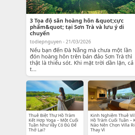
3 Tọa độ săn hoàng hôn &quot;cực
phẩm&quot; tại Sơn Trà và lưu ý di
chuyển
todiepnguyen - 21/03/2026
Nếu bạn đến Đà Nẵng mà chưa một lần
đón hoàng hôn trên bán đảo Sơn Trà thì
thật là thiếu sót. Khi mặt trời dần lặn, cả
t...
Thuê Biệt Thự Hồ Tràm
Kinh Nghiệm Thuê Vil
Kết Hợp Yoga – Một Cuối
Hồ Tràm Cuối Tuần – 
Tuần Như Vậy Có Đủ Để
Nào Nên Chọn Villa R
Thở Lại?
Thay Vì