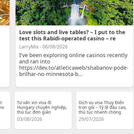
Love slots and live tables? – I put to the
test this Rabidi-operated casino – re
LarryMix - 06/08/2026
I've been exploring online casinos recently
and ran into
https://dev.to/atleticaweb/shabanov-pode-
brilhar-no-minnesota-b...
ực
Tư vấn xin visa đi
Dịch vụ visa Thụy Điển
ho
Hungary chuyên nghiệp,
trọn gói – Tỷ lệ đậu cao,
thủ tục đơn giản
thủ tục nhanh chóng
03/08/2026
29/07/2026