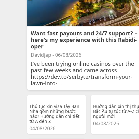
Want fast payouts and 24/7 support? –
here's my experience with this Rabidi-
oper
Davidjap - 06/08/2026
I've been trying online casinos over the
past few weeks and came across
https://dev.to/serbyte/transform-your-
lawn-into-...
Thủ tục xin visa Tây Ban
Hướng dẫn xin thị th
Nha gồm những bước
Bắc Âu tự túc từ A-Z c
nào? Hướng dẫn chi tiết
người mới
từ A đến Z
04/08/2026
04/08/2026