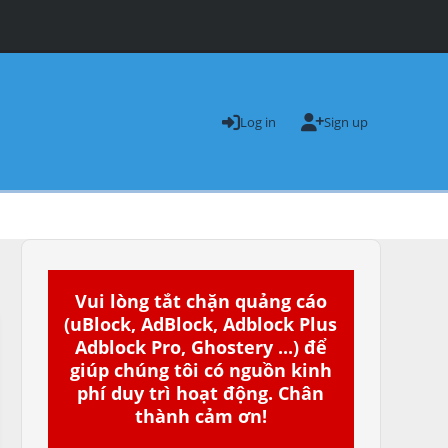
Log in
Sign up
Vui lòng tắt chặn quảng cáo
(uBlock, AdBlock, Adblock Plus
Adblock Pro, Ghostery ...) để
giúp chúng tôi có nguồn kinh
phí duy trì hoạt động. Chân
thành cảm ơn!