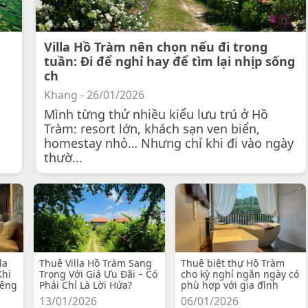
Villa Hồ Tràm nên chọn nếu đi trong
tuần: Đi để nghỉ hay để tìm lại nhịp sống
ch
Khang - 26/01/2026
Mình từng thử nhiều kiểu lưu trú ở Hồ
Tràm: resort lớn, khách sạn ven biển,
homestay nhỏ… Nhưng chỉ khi đi vào ngày
thườ...
la
Thuê Villa Hồ Tràm Sang
Thuê biệt thự Hồ Tràm
Khi
Trọng Với Giá Ưu Đãi – Có
cho kỳ nghỉ ngắn ngày có
iêng
Phải Chỉ Là Lời Hứa?
phù hợp với gia đình
13/01/2026
06/01/2026