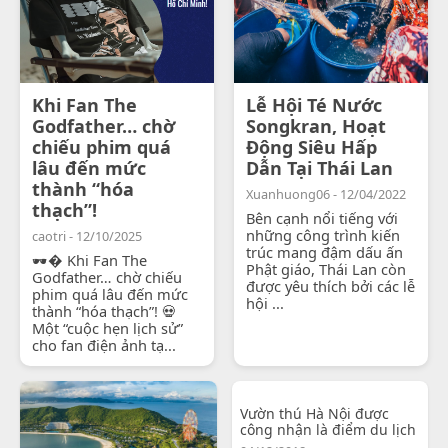
Khi Fan The
Lễ Hội Té Nước
Godfather… chờ
Songkran, Hoạt
chiếu phim quá
Động Siêu Hấp
lâu đến mức
Dẫn Tại Thái Lan
thành “hóa
Xuanhuong06 - 12/04/2022
thạch”!
Bên cạnh nổi tiếng với
những công trình kiến
caotri - 12/10/2025
trúc mang đậm dấu ấn
🕶� Khi Fan The
Phật giáo, Thái Lan còn
Godfather… chờ chiếu
được yêu thích bởi các lễ
phim quá lâu đến mức
hội ...
thành “hóa thạch”! 💀
Một “cuộc hẹn lịch sử”
cho fan điện ảnh tạ...
Vườn thú Hà Nội được
công nhận là điểm du lịch