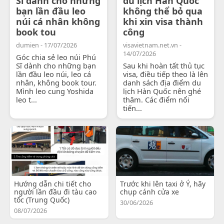
Sĩ dành cho những
du lịch Hàn Quốc
bạn lần đầu leo
không thể bỏ qua
núi cá nhân không
khi xin visa thành
book tou
công
dumien - 17/07/2026
visavietnam.net.vn -
14/07/2026
Góc chia sẻ leo núi Phú
Sĩ dành cho những bạn
Sau khi hoàn tất thủ tục
lần đầu leo núi, leo cá
visa, điều tiếp theo là lên
nhân, không book tour.
danh sách địa điểm du
Mình leo cung Yoshida
lịch Hàn Quốc nên ghé
leo t...
thăm. Các điểm nổi
tiến...
Hướng dẫn chi tiết cho
Trước khi lên taxi ở Ý, hãy
người lần đầu đi tàu cao
chụp cánh cửa xe
tốc (Trung Quốc)
30/06/2026
08/07/2026