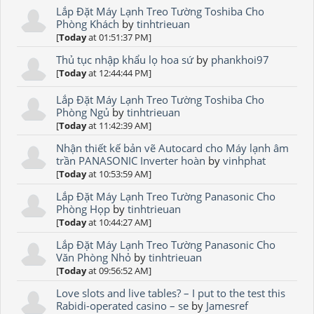
Lắp Đặt Máy Lạnh Treo Tường Toshiba Cho
Phòng Khách
by
tinhtrieuan
[
Today
at 01:51:37 PM]
Thủ tục nhập khẩu lọ hoa sứ
by
phankhoi97
[
Today
at 12:44:44 PM]
Lắp Đặt Máy Lạnh Treo Tường Toshiba Cho
Phòng Ngủ
by
tinhtrieuan
[
Today
at 11:42:39 AM]
Nhận thiết kế bản vẽ Autocard cho Máy lạnh âm
trần PANASONIC Inverter hoàn
by
vinhphat
[
Today
at 10:53:59 AM]
Lắp Đặt Máy Lạnh Treo Tường Panasonic Cho
Phòng Họp
by
tinhtrieuan
[
Today
at 10:44:27 AM]
Lắp Đặt Máy Lạnh Treo Tường Panasonic Cho
Văn Phòng Nhỏ
by
tinhtrieuan
[
Today
at 09:56:52 AM]
Love slots and live tables? – I put to the test this
Rabidi-operated casino – se
by
Jamesref