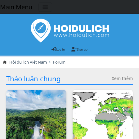
Main Menu
Log in
Sign up
Hội du lịch Việt Nam
Forum
Thảo luận chung
Xem thêm