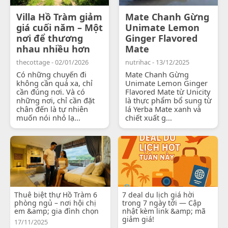
Villa Hồ Tràm giảm
Mate Chanh Gừng
giá cuối năm – Một
Unimate Lemon
nơi để thương
Ginger Flavored
nhau nhiều hơn
Mate
thecottage - 02/01/2026
nutrihac - 13/12/2025
Có những chuyến đi
Mate Chanh Gừng
không cần quá xa, chỉ
Unimate Lemon Ginger
cần đúng nơi. Và có
Flavored Mate từ Unicity
những nơi, chỉ cần đặt
là thực phẩm bổ sung từ
chân đến là tự nhiên
lá Yerba Mate xanh và
muốn nói nhỏ lạ...
chiết xuất g...
Thuê biệt thự Hồ Tràm 6
7 deal du lịch giá hời
phòng ngủ – nơi hội chị
trong 7 ngày tới — Cập
em &amp; gia đình chọn
nhật kèm link &amp; mã
giảm giá!
17/11/2025