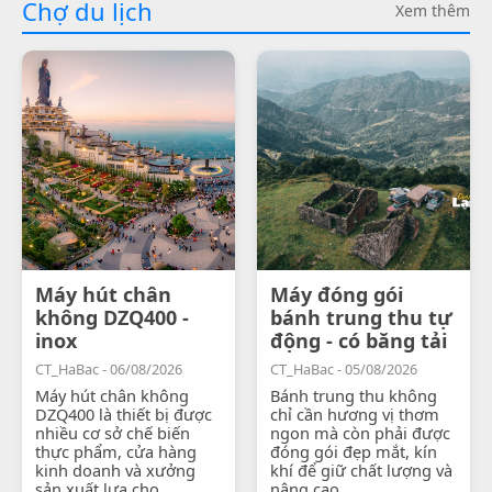
Chợ du lịch
Xem thêm
Máy hút chân
Máy đóng gói
không DZQ400 -
bánh trung thu tự
inox
động - có băng tải
CT_HaBac - 06/08/2026
CT_HaBac - 05/08/2026
Máy hút chân không
Bánh trung thu không
DZQ400 là thiết bị được
chỉ cần hương vị thơm
nhiều cơ sở chế biến
ngon mà còn phải được
thực phẩm, cửa hàng
đóng gói đẹp mắt, kín
kinh doanh và xưởng
khí để giữ chất lượng và
sản xuất lựa chọ...
nâng cao...