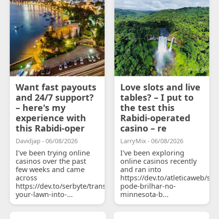
Want fast payouts
Love slots and live
and 24/7 support?
tables? – I put to
– here's my
the test this
experience with
Rabidi-operated
this Rabidi-oper
casino – re
Davidjap - 06/08/2026
LarryMix - 06/08/2026
I've been trying online
I've been exploring
casinos over the past
online casinos recently
few weeks and came
and ran into
across
https://dev.to/atleticaweb/sh
https://dev.to/serbyte/transform-
pode-brilhar-no-
your-lawn-into-...
minnesota-b...