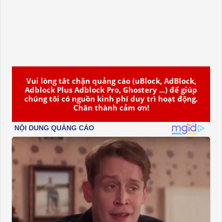
Vui lòng tắt chặn quảng cáo (uBlock, AdBlock,
Adblock Plus Adblock Pro, Ghostery ...) để giúp
chúng tôi có nguồn kinh phí duy trì hoạt động.
Chân thành cảm ơn!