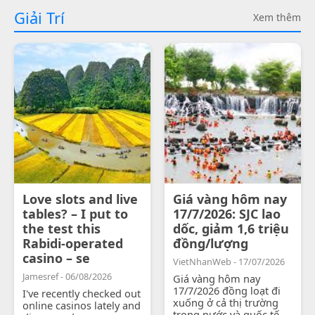
Giải Trí
Xem thêm
Love slots and live
Giá vàng hôm nay
tables? – I put to
17/7/2026: SJC lao
the test this
dốc, giảm 1,6 triệu
Rabidi-operated
đồng/lượng
casino – se
VietNhanWeb - 17/07/2026
Jamesref - 06/08/2026
Giá vàng hôm nay
17/7/2026 đồng loạt đi
I've recently checked out
xuống ở cả thị trường
online casinos lately and
trong nước và quốc tế.