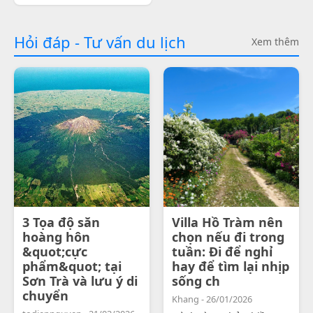
Hỏi đáp - Tư vấn du lịch
Xem thêm
3 Tọa độ săn
Villa Hồ Tràm nên
hoàng hôn
chọn nếu đi trong
&quot;cực
tuần: Đi để nghỉ
phẩm&quot; tại
hay để tìm lại nhịp
Sơn Trà và lưu ý di
sống ch
chuyển
Khang - 26/01/2026