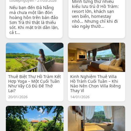
todiepnguyen - 21/03/2026
Mình từng thử nhiều
kiểu lưu trú ở Hồ Tràm:
Nếu bạn đến Đà Nẵng
resort lớn, khách sạn
mà chưa một lần đón
ven biển, homestay
hoàng hôn trên bán đảo
nhỏ… Nhưng chỉ khi đi
Sơn Trà thì thật là thiếu
vào ngày thườ...
sót. Khi mặt trời dần lặn,
cả t...
Thuê Biệt Thự Hồ Tràm Kết
Kinh Nghiệm Thuê Villa
Hợp Yoga – Một Cuối Tuần
Hồ Tràm Cuối Tuần – Khi
Như Vậy Có Đủ Để Thở
Nào Nên Chọn Villa Riêng
Lại?
Thay Vì
20/01/2026
14/01/2026