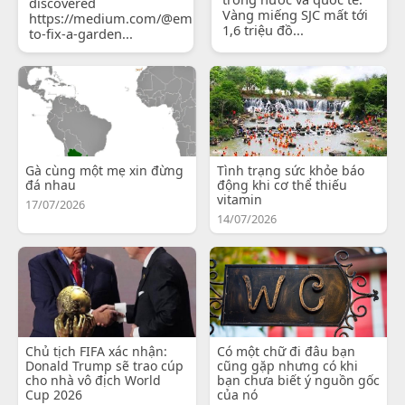
discovered
Vàng miếng SJC mất tới
https://medium.com/@emilyjohnsonready/how-
1,6 triệu đồ...
to-fix-a-garden...
Gà cùng một mẹ xin đừng
Tình trạng sức khỏe báo
đá nhau
động khi cơ thể thiếu
vitamin
17/07/2026
14/07/2026
Chủ tịch FIFA xác nhận:
Có một chữ đi đâu bạn
Donald Trump sẽ trao cúp
cũng gặp nhưng có khi
cho nhà vô địch World
bạn chưa biết ý nguồn gốc
Cup 2026
của nó