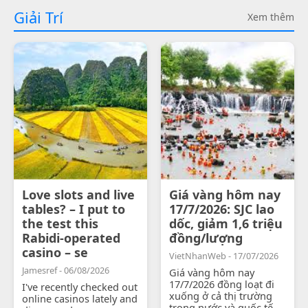
Giải Trí
Xem thêm
Love slots and live
Giá vàng hôm nay
tables? – I put to
17/7/2026: SJC lao
the test this
dốc, giảm 1,6 triệu
Rabidi-operated
đồng/lượng
casino – se
VietNhanWeb - 17/07/2026
Jamesref - 06/08/2026
Giá vàng hôm nay
17/7/2026 đồng loạt đi
I've recently checked out
xuống ở cả thị trường
online casinos lately and
trong nước và quốc tế.