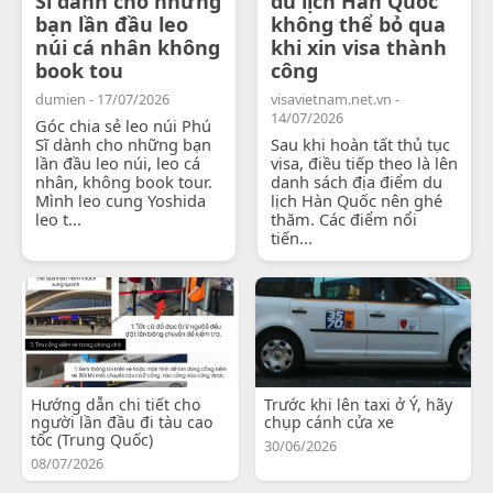
Sĩ dành cho những
du lịch Hàn Quốc
bạn lần đầu leo
không thể bỏ qua
núi cá nhân không
khi xin visa thành
book tou
công
dumien - 17/07/2026
visavietnam.net.vn -
14/07/2026
Góc chia sẻ leo núi Phú
Sĩ dành cho những bạn
Sau khi hoàn tất thủ tục
lần đầu leo núi, leo cá
visa, điều tiếp theo là lên
nhân, không book tour.
danh sách địa điểm du
Mình leo cung Yoshida
lịch Hàn Quốc nên ghé
leo t...
thăm. Các điểm nổi
tiến...
Hướng dẫn chi tiết cho
Trước khi lên taxi ở Ý, hãy
người lần đầu đi tàu cao
chụp cánh cửa xe
tốc (Trung Quốc)
30/06/2026
08/07/2026