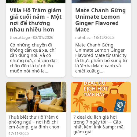
Villa Hồ Tràm giảm
Mate Chanh Gừng
giá cuối năm – Một
Unimate Lemon
nơi để thương
Ginger Flavored
nhau nhiều hơn
Mate
thecottage - 02/01/2026
nutrihac - 13/12/2025
Có những chuyến đi
Mate Chanh Gừng
không cần quá xa, chỉ
Unimate Lemon Ginger
cần đúng nơi. Và có
Flavored Mate từ Unicity
những nơi, chỉ cần đặt
là thực phẩm bổ sung từ
chân đến là tự nhiên
lá Yerba Mate xanh và
muốn nói nhỏ lạ...
chiết xuất g...
Thuê biệt thự Hồ Tràm 6
7 deal du lịch giá hời
phòng ngủ – nơi hội chị
trong 7 ngày tới — Cập
em &amp; gia đình chọn
nhật kèm link &amp; mã
giảm giá!
17/11/2025