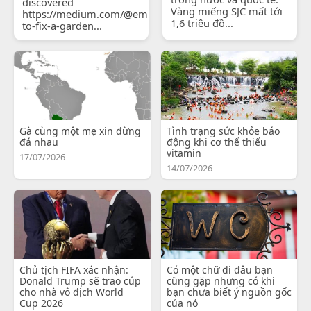
discovered
Vàng miếng SJC mất tới
https://medium.com/@emilyjohnsonready/how-
1,6 triệu đồ...
to-fix-a-garden...
Gà cùng một mẹ xin đừng
Tình trạng sức khỏe báo
đá nhau
động khi cơ thể thiếu
vitamin
17/07/2026
14/07/2026
Chủ tịch FIFA xác nhận:
Có một chữ đi đâu bạn
Donald Trump sẽ trao cúp
cũng gặp nhưng có khi
cho nhà vô địch World
bạn chưa biết ý nguồn gốc
Cup 2026
của nó