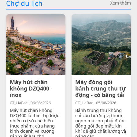
Chợ du lịch
Xem thêm
Máy hút chân
Máy đóng gói
không DZQ400 -
bánh trung thu tự
inox
động - có băng tải
CT_HaBac - 06/08/2026
CT_HaBac - 05/08/2026
Máy hút chân không
Bánh trung thu không
DZQ400 là thiết bị được
chỉ cần hương vị thơm
nhiều cơ sở chế biến
ngon mà còn phải được
thực phẩm, cửa hàng
đóng gói đẹp mắt, kín
kinh doanh và xưởng
khí để giữ chất lượng và
sản xuất lựa chọ...
nâng cao...