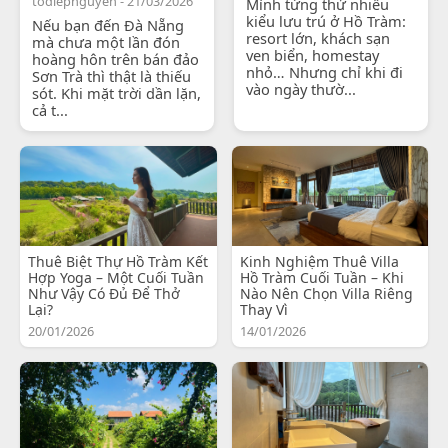
todiepnguyen - 21/03/2026
Mình từng thử nhiều
kiểu lưu trú ở Hồ Tràm:
Nếu bạn đến Đà Nẵng
resort lớn, khách sạn
mà chưa một lần đón
ven biển, homestay
hoàng hôn trên bán đảo
nhỏ… Nhưng chỉ khi đi
Sơn Trà thì thật là thiếu
vào ngày thườ...
sót. Khi mặt trời dần lặn,
cả t...
Thuê Biệt Thự Hồ Tràm Kết
Kinh Nghiệm Thuê Villa
Hợp Yoga – Một Cuối Tuần
Hồ Tràm Cuối Tuần – Khi
Như Vậy Có Đủ Để Thở
Nào Nên Chọn Villa Riêng
Lại?
Thay Vì
20/01/2026
14/01/2026