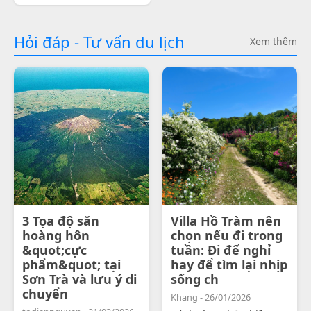
Hỏi đáp - Tư vấn du lịch
Xem thêm
3 Tọa độ săn
Villa Hồ Tràm nên
hoàng hôn
chọn nếu đi trong
&quot;cực
tuần: Đi để nghỉ
phẩm&quot; tại
hay để tìm lại nhịp
Sơn Trà và lưu ý di
sống ch
chuyển
Khang - 26/01/2026