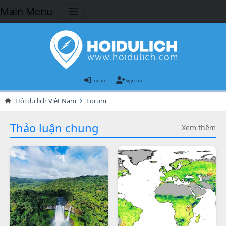
Main Menu
Log in
Sign up
Hội du lịch Việt Nam
Forum
Thảo luận chung
Xem thêm