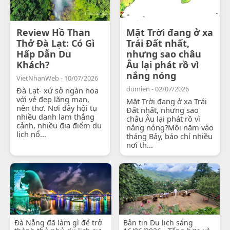
Review Hồ Than
Mặt Trời đang ở xa
Thở Đà Lạt: Có Gì
Trái Đất nhất,
Hấp Dẫn Du
nhưng sao châu
Khách?
Âu lại phát rồ vì
nắng nóng
VietNhanWeb - 10/07/2026
dumien - 02/07/2026
Đà Lạt- xứ sở ngàn hoa
với vẻ đẹp lãng mạn,
Mặt Trời đang ở xa Trái
nên thơ. Nơi đây hội tụ
Đất nhất, nhưng sao
nhiều danh lam thắng
châu Âu lại phát rồ vì
cảnh, nhiều địa điểm du
nắng nóng?Mỗi năm vào
lịch nổ...
tháng Bảy, báo chí nhiều
nơi th...
Đà Nẵng đã làm gì để trở
Bản tin Du lịch sáng