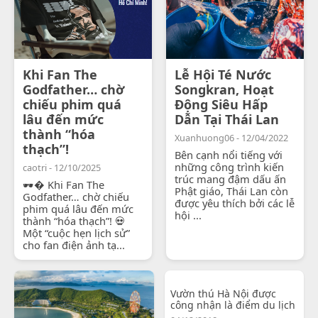
Khi Fan The
Lễ Hội Té Nước
Godfather… chờ
Songkran, Hoạt
chiếu phim quá
Động Siêu Hấp
lâu đến mức
Dẫn Tại Thái Lan
thành “hóa
Xuanhuong06 - 12/04/2022
thạch”!
Bên cạnh nổi tiếng với
những công trình kiến
caotri - 12/10/2025
trúc mang đậm dấu ấn
🕶� Khi Fan The
Phật giáo, Thái Lan còn
Godfather… chờ chiếu
được yêu thích bởi các lễ
phim quá lâu đến mức
hội ...
thành “hóa thạch”! 💀
Một “cuộc hẹn lịch sử”
cho fan điện ảnh tạ...
Vườn thú Hà Nội được
công nhận là điểm du lịch