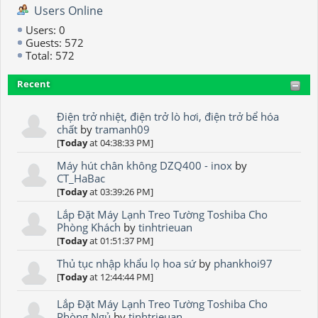
Users Online
Users: 0
Guests: 572
Total: 572
Recent
Điện trở nhiệt, điện trở lò hơi, điện trở bể hóa
chất
by
tramanh09
[
Today
at 04:38:33 PM]
Máy hút chân không DZQ400 - inox
by
CT_HaBac
[
Today
at 03:39:26 PM]
Lắp Đặt Máy Lạnh Treo Tường Toshiba Cho
Phòng Khách
by
tinhtrieuan
[
Today
at 01:51:37 PM]
Thủ tục nhập khẩu lọ hoa sứ
by
phankhoi97
[
Today
at 12:44:44 PM]
Lắp Đặt Máy Lạnh Treo Tường Toshiba Cho
Phòng Ngủ
by
tinhtrieuan