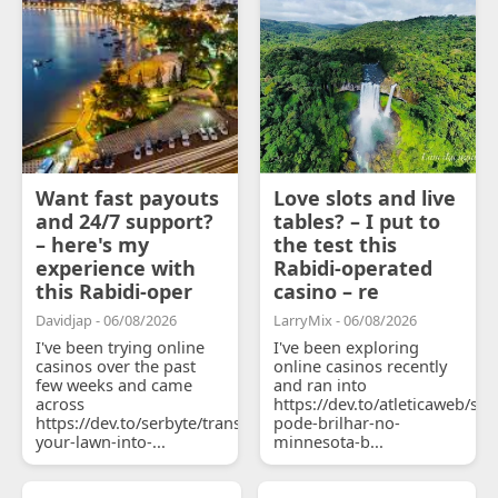
Want fast payouts
Love slots and live
and 24/7 support?
tables? – I put to
– here's my
the test this
experience with
Rabidi-operated
this Rabidi-oper
casino – re
Davidjap - 06/08/2026
LarryMix - 06/08/2026
I've been trying online
I've been exploring
casinos over the past
online casinos recently
few weeks and came
and ran into
across
https://dev.to/atleticaweb/sh
https://dev.to/serbyte/transform-
pode-brilhar-no-
your-lawn-into-...
minnesota-b...