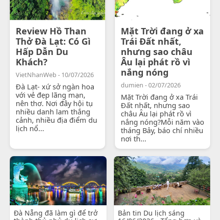
Review Hồ Than
Mặt Trời đang ở xa
Thở Đà Lạt: Có Gì
Trái Đất nhất,
Hấp Dẫn Du
nhưng sao châu
Khách?
Âu lại phát rồ vì
nắng nóng
VietNhanWeb - 10/07/2026
dumien - 02/07/2026
Đà Lạt- xứ sở ngàn hoa
với vẻ đẹp lãng mạn,
Mặt Trời đang ở xa Trái
nên thơ. Nơi đây hội tụ
Đất nhất, nhưng sao
nhiều danh lam thắng
châu Âu lại phát rồ vì
cảnh, nhiều địa điểm du
nắng nóng?Mỗi năm vào
lịch nổ...
tháng Bảy, báo chí nhiều
nơi th...
Đà Nẵng đã làm gì để trở
Bản tin Du lịch sáng