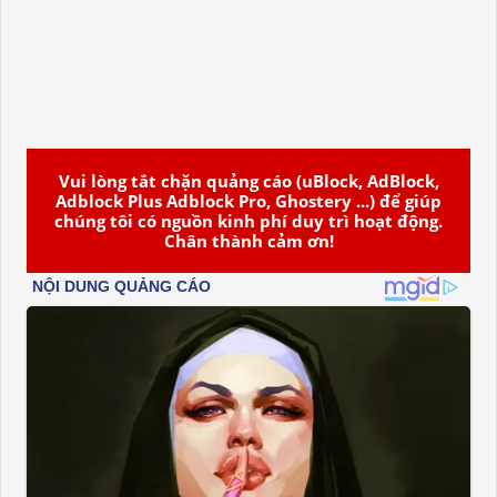
Vui lòng tắt chặn quảng cáo (uBlock, AdBlock,
Adblock Plus Adblock Pro, Ghostery ...) để giúp
chúng tôi có nguồn kinh phí duy trì hoạt động.
Chân thành cảm ơn!