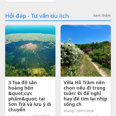
Hỏi đáp - Tư vấn du lịch
Xem thêm
3 Tọa độ săn
Villa Hồ Tràm nên
hoàng hôn
chọn nếu đi trong
&quot;cực
tuần: Đi để nghỉ
phẩm&quot; tại
hay để tìm lại nhịp
Sơn Trà và lưu ý di
sống ch
chuyển
Khang - 26/01/2026