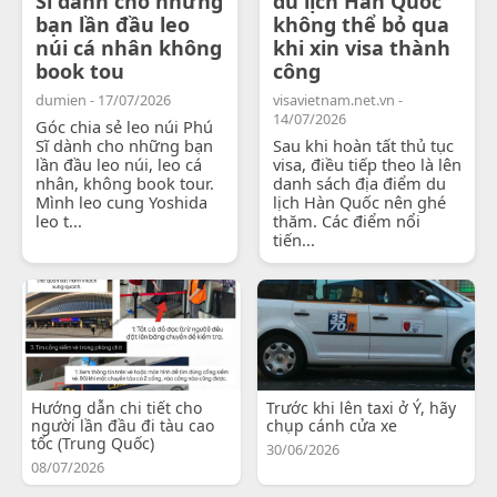
Sĩ dành cho những
du lịch Hàn Quốc
bạn lần đầu leo
không thể bỏ qua
núi cá nhân không
khi xin visa thành
book tou
công
dumien - 17/07/2026
visavietnam.net.vn -
14/07/2026
Góc chia sẻ leo núi Phú
Sĩ dành cho những bạn
Sau khi hoàn tất thủ tục
lần đầu leo núi, leo cá
visa, điều tiếp theo là lên
nhân, không book tour.
danh sách địa điểm du
Mình leo cung Yoshida
lịch Hàn Quốc nên ghé
leo t...
thăm. Các điểm nổi
tiến...
Hướng dẫn chi tiết cho
Trước khi lên taxi ở Ý, hãy
người lần đầu đi tàu cao
chụp cánh cửa xe
tốc (Trung Quốc)
30/06/2026
08/07/2026