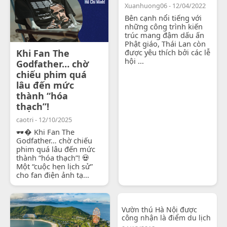
Xuanhuong06 - 12/04/2022
Bên cạnh nổi tiếng với
những công trình kiến
trúc mang đậm dấu ấn
Phật giáo, Thái Lan còn
Khi Fan The
được yêu thích bởi các lễ
hội ...
Godfather… chờ
chiếu phim quá
lâu đến mức
thành “hóa
thạch”!
caotri - 12/10/2025
🕶� Khi Fan The
Godfather… chờ chiếu
phim quá lâu đến mức
thành “hóa thạch”! 💀
Một “cuộc hẹn lịch sử”
cho fan điện ảnh tạ...
Vườn thú Hà Nội được
công nhận là điểm du lịch