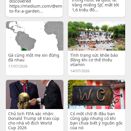
discovered
Vàng miếng SJC mất tới
https://medium.com/@emilyjohnsonready/how-
1,6 triệu đồ...
to-fix-a-garden...
Gà cùng một mẹ xin đừng
Tình trạng sức khỏe báo
đá nhau
động khi cơ thể thiếu
vitamin
17/07/2026
14/07/2026
Chủ tịch FIFA xác nhận:
Có một chữ đi đâu bạn
Donald Trump sẽ trao cúp
cũng gặp nhưng có khi
cho nhà vô địch World
bạn chưa biết ý nguồn gốc
Cup 2026
của nó