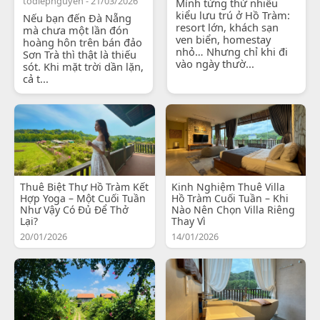
todiepnguyen - 21/03/2026
Mình từng thử nhiều
kiểu lưu trú ở Hồ Tràm:
Nếu bạn đến Đà Nẵng
resort lớn, khách sạn
mà chưa một lần đón
ven biển, homestay
hoàng hôn trên bán đảo
nhỏ… Nhưng chỉ khi đi
Sơn Trà thì thật là thiếu
vào ngày thườ...
sót. Khi mặt trời dần lặn,
cả t...
Thuê Biệt Thự Hồ Tràm Kết
Kinh Nghiệm Thuê Villa
Hợp Yoga – Một Cuối Tuần
Hồ Tràm Cuối Tuần – Khi
Như Vậy Có Đủ Để Thở
Nào Nên Chọn Villa Riêng
Lại?
Thay Vì
20/01/2026
14/01/2026