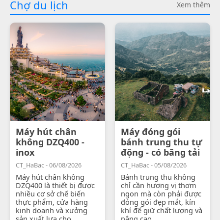
Chợ du lịch
Xem thêm
Máy hút chân
Máy đóng gói
không DZQ400 -
bánh trung thu tự
inox
động - có băng tải
CT_HaBac - 06/08/2026
CT_HaBac - 05/08/2026
Máy hút chân không
Bánh trung thu không
DZQ400 là thiết bị được
chỉ cần hương vị thơm
nhiều cơ sở chế biến
ngon mà còn phải được
thực phẩm, cửa hàng
đóng gói đẹp mắt, kín
kinh doanh và xưởng
khí để giữ chất lượng và
sản xuất lựa chọ...
nâng cao...