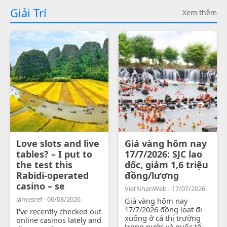
Giải Trí
Xem thêm
Love slots and live
Giá vàng hôm nay
tables? – I put to
17/7/2026: SJC lao
the test this
dốc, giảm 1,6 triệu
Rabidi-operated
đồng/lượng
casino – se
VietNhanWeb - 17/07/2026
Jamesref - 06/08/2026
Giá vàng hôm nay
17/7/2026 đồng loạt đi
I've recently checked out
xuống ở cả thị trường
online casinos lately and
trong nước và quốc tế.