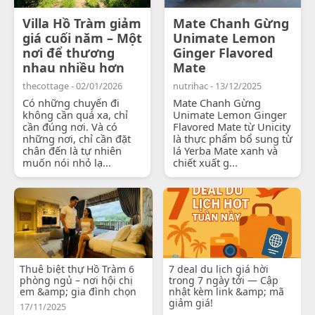
Villa Hồ Tràm giảm
Mate Chanh Gừng
giá cuối năm – Một
Unimate Lemon
nơi để thương
Ginger Flavored
nhau nhiều hơn
Mate
thecottage - 02/01/2026
nutrihac - 13/12/2025
Có những chuyến đi
Mate Chanh Gừng
không cần quá xa, chỉ
Unimate Lemon Ginger
cần đúng nơi. Và có
Flavored Mate từ Unicity
những nơi, chỉ cần đặt
là thực phẩm bổ sung từ
chân đến là tự nhiên
lá Yerba Mate xanh và
muốn nói nhỏ lạ...
chiết xuất g...
Thuê biệt thự Hồ Tràm 6
7 deal du lịch giá hời
phòng ngủ – nơi hội chị
trong 7 ngày tới — Cập
em &amp; gia đình chọn
nhật kèm link &amp; mã
giảm giá!
17/11/2025