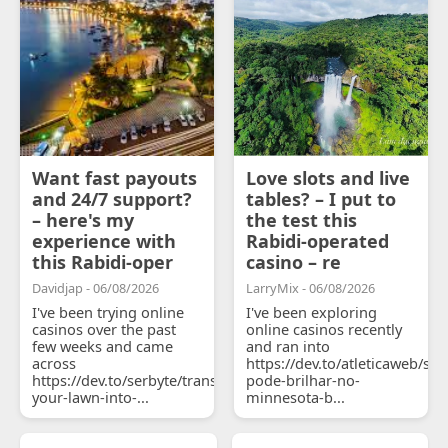
Want fast payouts
Love slots and live
and 24/7 support?
tables? – I put to
– here's my
the test this
experience with
Rabidi-operated
this Rabidi-oper
casino – re
Davidjap - 06/08/2026
LarryMix - 06/08/2026
I've been trying online
I've been exploring
casinos over the past
online casinos recently
few weeks and came
and ran into
across
https://dev.to/atleticaweb/sh
https://dev.to/serbyte/transform-
pode-brilhar-no-
your-lawn-into-...
minnesota-b...