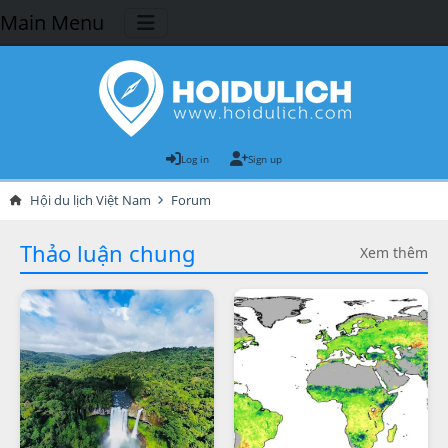
Main Menu
Log in
Sign up
Hội du lịch Việt Nam
Forum
Thảo luận chung
Xem thêm