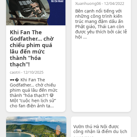
Xuanhuong06 - 12/04/2022
Bên cạnh nổi tiếng với
những công trình kiến
trúc mang đậm dấu ấn
Phật giáo, Thái Lan còn
Khi Fan The
được yêu thích bởi các lễ
hội ...
Godfather… chờ
chiếu phim quá
lâu đến mức
thành “hóa
thạch”!
caotri - 12/10/2025
🕶� Khi Fan The
Godfather… chờ chiếu
phim quá lâu đến mức
thành “hóa thạch”! 💀
Một “cuộc hẹn lịch sử”
cho fan điện ảnh tạ...
Vườn thú Hà Nội được
công nhận là điểm du lịch