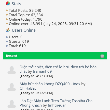
Stats
Total Posts: 89,240
Total Topics: 63,334
Online today: 1,790
Online ever: 48,991 (July 24, 2025, 09:31:20 AM)
Users Online
Users: 0
Guests: 619
Total: 619
Recent
Điện trở nhiệt, điện trở lò hơi, điện trở bể hóa
chất
by
tramanh09
[
Today
at 04:38:33 PM]
Máy hút chân không DZQ400 - inox
by
CT_HaBac
[
Today
at 03:39:26 PM]
Lắp Đặt Máy Lạnh Treo Tường Toshiba Cho
Phòng Khách
by
tinhtrieuan
[
Today
at 01:51:37 PM]