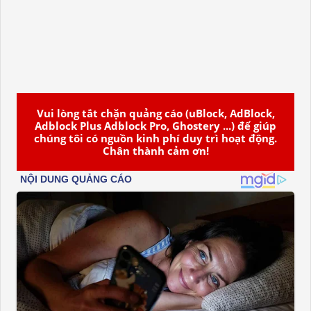
Vui lòng tắt chặn quảng cáo (uBlock, AdBlock,
Adblock Plus Adblock Pro, Ghostery ...) để giúp
chúng tôi có nguồn kinh phí duy trì hoạt động.
Chân thành cảm ơn!