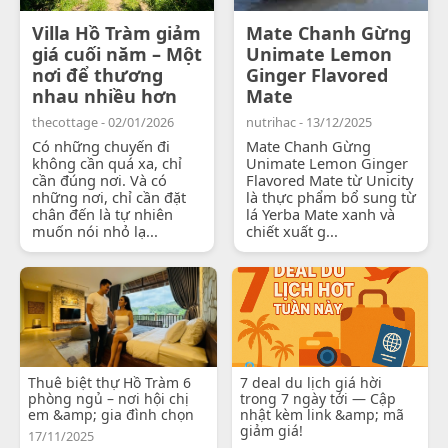
Villa Hồ Tràm giảm
Mate Chanh Gừng
giá cuối năm – Một
Unimate Lemon
nơi để thương
Ginger Flavored
nhau nhiều hơn
Mate
thecottage - 02/01/2026
nutrihac - 13/12/2025
Có những chuyến đi
Mate Chanh Gừng
không cần quá xa, chỉ
Unimate Lemon Ginger
cần đúng nơi. Và có
Flavored Mate từ Unicity
những nơi, chỉ cần đặt
là thực phẩm bổ sung từ
chân đến là tự nhiên
lá Yerba Mate xanh và
muốn nói nhỏ lạ...
chiết xuất g...
Thuê biệt thự Hồ Tràm 6
7 deal du lịch giá hời
phòng ngủ – nơi hội chị
trong 7 ngày tới — Cập
em &amp; gia đình chọn
nhật kèm link &amp; mã
giảm giá!
17/11/2025