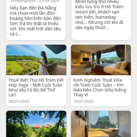
todiepnguyen - 21/03/2026
Mình từng thử nhiều
kiểu lưu trú ở Hồ Tràm:
Nếu bạn đến Đà Nẵng
resort lớn, khách sạn
mà chưa một lần đón
ven biển, homestay
hoàng hôn trên bán đảo
nhỏ… Nhưng chỉ khi đi
Sơn Trà thì thật là thiếu
vào ngày thườ...
sót. Khi mặt trời dần lặn,
cả t...
Thuê Biệt Thự Hồ Tràm Kết
Kinh Nghiệm Thuê Villa
Hợp Yoga – Một Cuối Tuần
Hồ Tràm Cuối Tuần – Khi
Như Vậy Có Đủ Để Thở
Nào Nên Chọn Villa Riêng
Lại?
Thay Vì
20/01/2026
14/01/2026