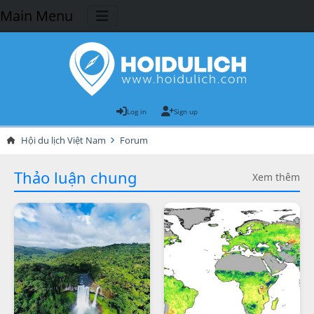
Main Menu
Log in
Sign up
Hội du lịch Việt Nam
Forum
Thảo luận chung
Xem thêm