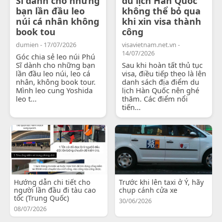
Sĩ dành cho những
du lịch Hàn Quốc
bạn lần đầu leo
không thể bỏ qua
núi cá nhân không
khi xin visa thành
book tou
công
dumien - 17/07/2026
visavietnam.net.vn -
14/07/2026
Góc chia sẻ leo núi Phú
Sĩ dành cho những bạn
Sau khi hoàn tất thủ tục
lần đầu leo núi, leo cá
visa, điều tiếp theo là lên
nhân, không book tour.
danh sách địa điểm du
Mình leo cung Yoshida
lịch Hàn Quốc nên ghé
leo t...
thăm. Các điểm nổi
tiến...
Hướng dẫn chi tiết cho
Trước khi lên taxi ở Ý, hãy
người lần đầu đi tàu cao
chụp cánh cửa xe
tốc (Trung Quốc)
30/06/2026
08/07/2026