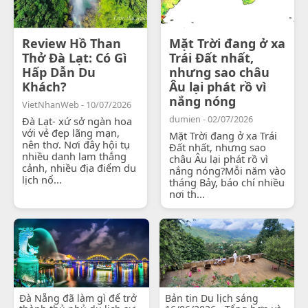
Review Hồ Than
Mặt Trời đang ở xa
Thở Đà Lạt: Có Gì
Trái Đất nhất,
Hấp Dẫn Du
nhưng sao châu
Khách?
Âu lại phát rồ vì
nắng nóng
VietNhanWeb - 10/07/2026
dumien - 02/07/2026
Đà Lạt- xứ sở ngàn hoa
với vẻ đẹp lãng mạn,
Mặt Trời đang ở xa Trái
nên thơ. Nơi đây hội tụ
Đất nhất, nhưng sao
nhiều danh lam thắng
châu Âu lại phát rồ vì
cảnh, nhiều địa điểm du
nắng nóng?Mỗi năm vào
lịch nổ...
tháng Bảy, báo chí nhiều
nơi th...
Đà Nẵng đã làm gì để trở
Bản tin Du lịch sáng