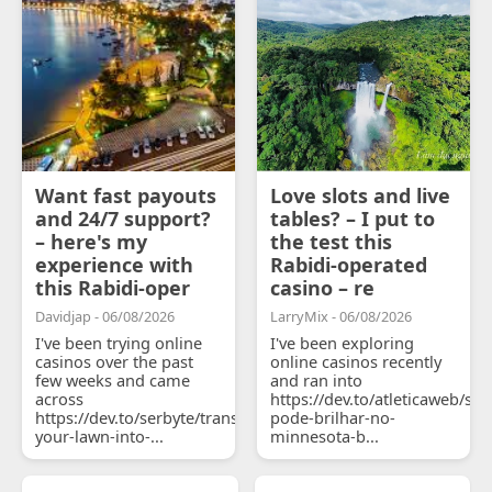
Want fast payouts
Love slots and live
and 24/7 support?
tables? – I put to
– here's my
the test this
experience with
Rabidi-operated
this Rabidi-oper
casino – re
Davidjap - 06/08/2026
LarryMix - 06/08/2026
I've been trying online
I've been exploring
casinos over the past
online casinos recently
few weeks and came
and ran into
across
https://dev.to/atleticaweb/sh
https://dev.to/serbyte/transform-
pode-brilhar-no-
your-lawn-into-...
minnesota-b...