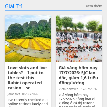
Giải Trí
Xem thêm
Love slots and live
Giá vàng hôm nay
tables? – I put to
17/7/2026: SJC lao
the test this
dốc, giảm 1,6 triệu
Rabidi-operated
đồng/lượng
casino – se
VietNhanWeb - 17/07/2026
Jamesref - 06/08/2026
Giá vàng hôm nay
17/7/2026 đồng loạt đi
I've recently checked out
xuống ở cả thị trường
online casinos lately and
trong nước và quốc tế.