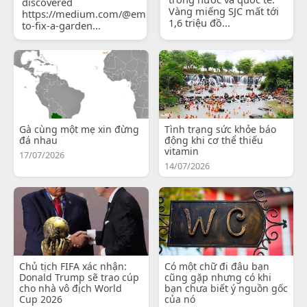
discovered
Vàng miếng SJC mất tới
https://medium.com/@emilyjohnsonready/how-
1,6 triệu đồ...
to-fix-a-garden...
Gà cùng một mẹ xin đừng
Tình trạng sức khỏe báo
đá nhau
động khi cơ thể thiếu
vitamin
17/07/2026
14/07/2026
Chủ tịch FIFA xác nhận:
Có một chữ đi đâu bạn
Donald Trump sẽ trao cúp
cũng gặp nhưng có khi
cho nhà vô địch World
bạn chưa biết ý nguồn gốc
Cup 2026
của nó