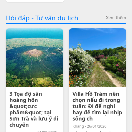
Hỏi đáp - Tư vấn du lịch
Xem thêm
3 Tọa độ săn
Villa Hồ Tràm nên
hoàng hôn
chọn nếu đi trong
&quot;cực
tuần: Đi để nghỉ
phẩm&quot; tại
hay để tìm lại nhịp
Sơn Trà và lưu ý di
sống ch
chuyển
Khang - 26/01/2026