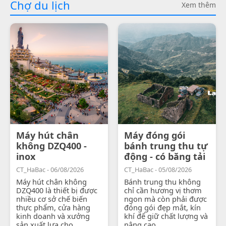
Chợ du lịch
Xem thêm
Máy hút chân
Máy đóng gói
không DZQ400 -
bánh trung thu tự
inox
động - có băng tải
CT_HaBac - 06/08/2026
CT_HaBac - 05/08/2026
Máy hút chân không
Bánh trung thu không
DZQ400 là thiết bị được
chỉ cần hương vị thơm
nhiều cơ sở chế biến
ngon mà còn phải được
thực phẩm, cửa hàng
đóng gói đẹp mắt, kín
kinh doanh và xưởng
khí để giữ chất lượng và
sản xuất lựa chọ...
nâng cao...