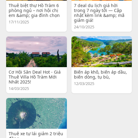
Thuê biệt thự Hồ Tràm 6
7 deal du lịch giá hời
phòng ngủ – nơi hội chị
trong 7 ngày tới — Cập
em &amp; gia đình chọn
nhật kèm link &amp; mã
giảm giá!
17/11/2025
24/10/2025
Cơ Hội Săn Deal Hot - Giá
Biến áp khô, biến áp dầu,
Thuê Villa Hồ Tràm Mới
biến dòng, tụ bù,
Nhất 2025!
12/03/2025
14/03/2025
Thuê xe tự lái giảm 2 triệu