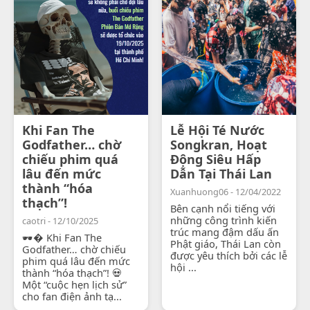
Khi Fan The
Lễ Hội Té Nước
Godfather… chờ
Songkran, Hoạt
chiếu phim quá
Động Siêu Hấp
lâu đến mức
Dẫn Tại Thái Lan
thành “hóa
Xuanhuong06 - 12/04/2022
thạch”!
Bên cạnh nổi tiếng với
những công trình kiến
caotri - 12/10/2025
trúc mang đậm dấu ấn
🕶� Khi Fan The
Phật giáo, Thái Lan còn
Godfather… chờ chiếu
được yêu thích bởi các lễ
phim quá lâu đến mức
hội ...
thành “hóa thạch”! 💀
Một “cuộc hẹn lịch sử”
cho fan điện ảnh tạ...