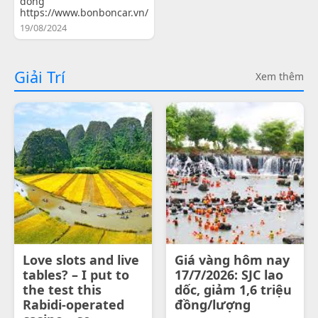
đồng
https://www.bonboncar.vn/
19/08/2024
Giải Trí
Xem thêm
Love slots and live
Giá vàng hôm nay
tables? – I put to
17/7/2026: SJC lao
the test this
dốc, giảm 1,6 triệu
Rabidi-operated
đồng/lượng