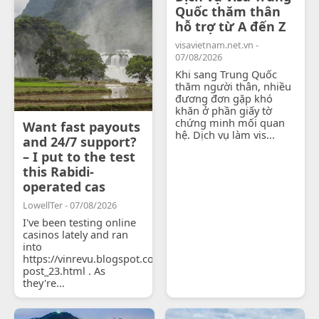
Quốc thăm thân
hỗ trợ từ A đến Z
visavietnam.net.vn -
07/08/2026
Khi sang Trung Quốc
thăm người thân, nhiều
đương đơn gặp khó
khăn ở phần giấy tờ
chứng minh mối quan
Want fast payouts
hệ. Dịch vụ làm vis...
and 24/7 support?
– I put to the test
this Rabidi-
operated cas
LowellTer - 07/08/2026
I've been testing online
casinos lately and ran
into
https://vinrevu.blogspot.com/2026/06/blog-
post_23.html . As
they're...