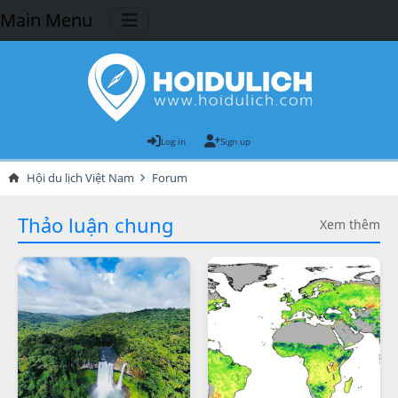
Main Menu
Log in
Sign up
Hội du lịch Việt Nam
Forum
Thảo luận chung
Xem thêm