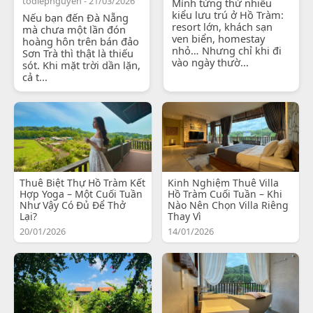
todiepnguyen - 21/03/2026
Mình từng thử nhiều
kiểu lưu trú ở Hồ Tràm:
Nếu bạn đến Đà Nẵng
resort lớn, khách sạn
mà chưa một lần đón
ven biển, homestay
hoàng hôn trên bán đảo
nhỏ… Nhưng chỉ khi đi
Sơn Trà thì thật là thiếu
vào ngày thườ...
sót. Khi mặt trời dần lặn,
cả t...
Thuê Biệt Thự Hồ Tràm Kết
Kinh Nghiệm Thuê Villa
Hợp Yoga – Một Cuối Tuần
Hồ Tràm Cuối Tuần – Khi
Như Vậy Có Đủ Để Thở
Nào Nên Chọn Villa Riêng
Lại?
Thay Vì
20/01/2026
14/01/2026