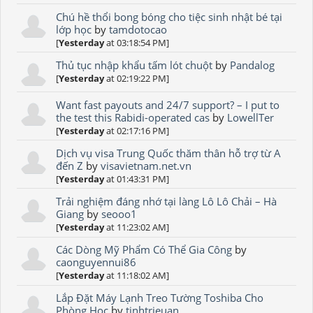
Chú hề thổi bong bóng cho tiệc sinh nhật bé tại
lớp học
by
tamdotocao
[
Yesterday
at 03:18:54 PM]
Thủ tục nhập khẩu tấm lót chuột
by
Pandalog
[
Yesterday
at 02:19:22 PM]
Want fast payouts and 24/7 support? – I put to
the test this Rabidi-operated cas
by
LowellTer
[
Yesterday
at 02:17:16 PM]
Dịch vụ visa Trung Quốc thăm thân hỗ trợ từ A
đến Z
by
visavietnam.net.vn
[
Yesterday
at 01:43:31 PM]
Trải nghiệm đáng nhớ tại làng Lô Lô Chải – Hà
Giang
by
seooo1
[
Yesterday
at 11:23:02 AM]
Các Dòng Mỹ Phẩm Có Thể Gia Công
by
caonguyennui86
[
Yesterday
at 11:18:02 AM]
Lắp Đặt Máy Lạnh Treo Tường Toshiba Cho
Phòng Học
by
tinhtrieuan