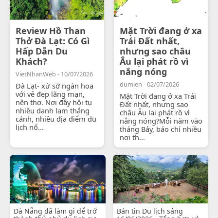
Review Hồ Than
Mặt Trời đang ở xa
Thở Đà Lạt: Có Gì
Trái Đất nhất,
Hấp Dẫn Du
nhưng sao châu
Khách?
Âu lại phát rồ vì
nắng nóng
VietNhanWeb - 10/07/2026
dumien - 02/07/2026
Đà Lạt- xứ sở ngàn hoa
với vẻ đẹp lãng mạn,
Mặt Trời đang ở xa Trái
nên thơ. Nơi đây hội tụ
Đất nhất, nhưng sao
nhiều danh lam thắng
châu Âu lại phát rồ vì
cảnh, nhiều địa điểm du
nắng nóng?Mỗi năm vào
lịch nổ...
tháng Bảy, báo chí nhiều
nơi th...
Đà Nẵng đã làm gì để trở
Bản tin Du lịch sáng