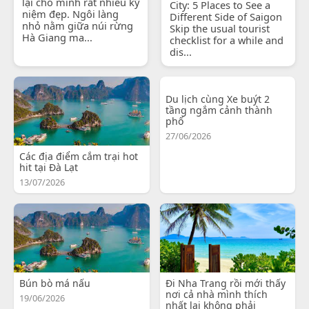
lại cho mình rất nhiều kỷ
City: 5 Places to See a
niệm đẹp. Ngôi làng
Different Side of Saigon
nhỏ nằm giữa núi rừng
Skip the usual tourist
Hà Giang ma...
checklist for a while and
dis...
Du lịch cùng Xe buýt 2
tầng ngắm cảnh thành
phố
27/06/2026
Các địa điểm cắm trại hot
hit tại Đà Lạt
13/07/2026
Bún bò má nấu
Đi Nha Trang rồi mới thấy
nơi cả nhà mình thích
19/06/2026
nhất lại không phải