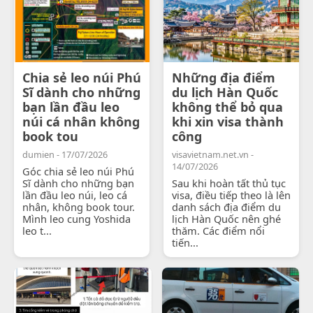
Chia sẻ leo núi Phú
Những địa điểm
Sĩ dành cho những
du lịch Hàn Quốc
bạn lần đầu leo
không thể bỏ qua
núi cá nhân không
khi xin visa thành
book tou
công
dumien - 17/07/2026
visavietnam.net.vn -
14/07/2026
Góc chia sẻ leo núi Phú
Sĩ dành cho những bạn
Sau khi hoàn tất thủ tục
lần đầu leo núi, leo cá
visa, điều tiếp theo là lên
nhân, không book tour.
danh sách địa điểm du
Mình leo cung Yoshida
lịch Hàn Quốc nên ghé
leo t...
thăm. Các điểm nổi
tiến...