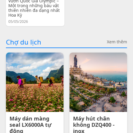
Vườn Quốc Gia Olympic –
Một trong những báu vật
thiên nhiên đa dạng nhất
Hoa Kỳ
05/05/2026
Chợ du lịch
Xem thêm
Máy dán màng
Máy hút chân
seal LX6000A tự
không DZQ400 -
động
inox