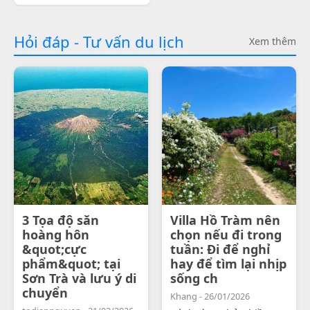
Hỏi đáp - Tư vấn du lịch
Xem thêm
3 Tọa độ săn
Villa Hồ Tràm nên
hoàng hôn
chọn nếu đi trong
&quot;cực
tuần: Đi để nghỉ
phẩm&quot; tại
hay để tìm lại nhịp
Sơn Trà và lưu ý di
sống ch
chuyển
Khang - 26/01/2026