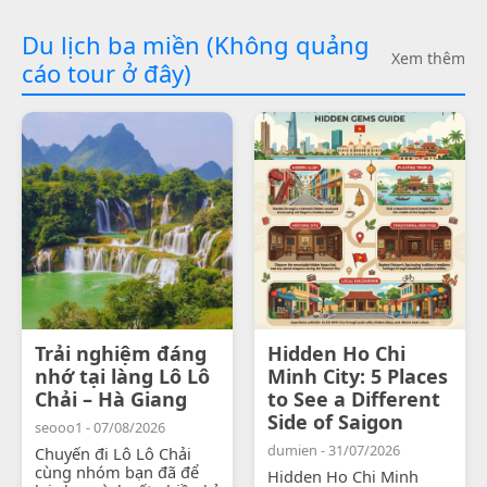
Du lịch ba miền (Không quảng
Xem thêm
cáo tour ở đây)
Trải nghiệm đáng
Hidden Ho Chi
nhớ tại làng Lô Lô
Minh City: 5 Places
Chải – Hà Giang
to See a Different
Side of Saigon
seooo1 - 07/08/2026
dumien - 31/07/2026
Chuyến đi Lô Lô Chải
cùng nhóm bạn đã để
Hidden Ho Chi Minh