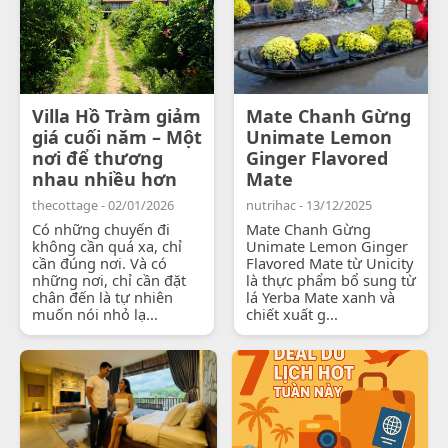
Villa Hồ Tràm giảm
Mate Chanh Gừng
giá cuối năm – Một
Unimate Lemon
nơi để thương
Ginger Flavored
nhau nhiều hơn
Mate
thecottage - 02/01/2026
nutrihac - 13/12/2025
Có những chuyến đi
Mate Chanh Gừng
không cần quá xa, chỉ
Unimate Lemon Ginger
cần đúng nơi. Và có
Flavored Mate từ Unicity
những nơi, chỉ cần đặt
là thực phẩm bổ sung từ
chân đến là tự nhiên
lá Yerba Mate xanh và
muốn nói nhỏ lạ...
chiết xuất g...