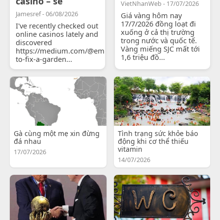
casino – se
VietNhanWeb - 17/07/2026
Jamesref - 06/08/2026
Giá vàng hôm nay
17/7/2026 đồng loạt đi
I've recently checked out
xuống ở cả thị trường
online casinos lately and
trong nước và quốc tế.
discovered
Vàng miếng SJC mất tới
https://medium.com/@emilyjohnsonready/how-
1,6 triệu đồ...
to-fix-a-garden...
Gà cùng một mẹ xin đừng
Tình trạng sức khỏe báo
đá nhau
động khi cơ thể thiếu
vitamin
17/07/2026
14/07/2026