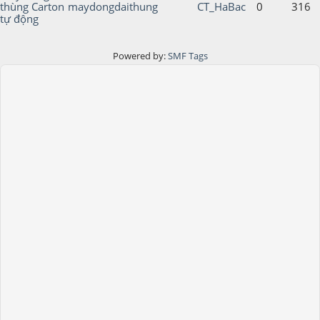
thùng Carton
maydongdaithung
CT_HaBac
0
316
tự động
Powered by:
SMF Tags