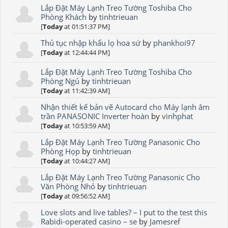
Lắp Đặt Máy Lạnh Treo Tường Toshiba Cho
Phòng Khách
by
tinhtrieuan
[
Today
at 01:51:37 PM]
Thủ tục nhập khẩu lọ hoa sứ
by
phankhoi97
[
Today
at 12:44:44 PM]
Lắp Đặt Máy Lạnh Treo Tường Toshiba Cho
Phòng Ngủ
by
tinhtrieuan
[
Today
at 11:42:39 AM]
Nhận thiết kế bản vẽ Autocard cho Máy lạnh âm
trần PANASONIC Inverter hoàn
by
vinhphat
[
Today
at 10:53:59 AM]
Lắp Đặt Máy Lạnh Treo Tường Panasonic Cho
Phòng Họp
by
tinhtrieuan
[
Today
at 10:44:27 AM]
Lắp Đặt Máy Lạnh Treo Tường Panasonic Cho
Văn Phòng Nhỏ
by
tinhtrieuan
[
Today
at 09:56:52 AM]
Love slots and live tables? – I put to the test this
Rabidi-operated casino – se
by
Jamesref