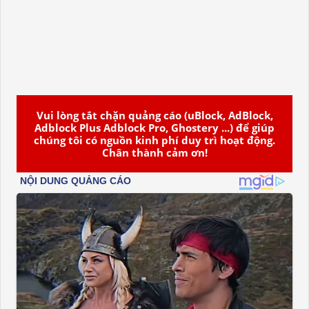
Vui lòng tắt chặn quảng cáo (uBlock, AdBlock,
Adblock Plus Adblock Pro, Ghostery ...) để giúp
chúng tôi có nguồn kinh phí duy trì hoạt động.
Chân thành cảm ơn!