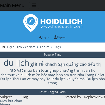
Main Menu
Log in
Sign up
Hội du lịch Việt Nam
Forum
Tags
Popular Tags
du lịch
giá rẻ
Khách Sạn
quảng cáo
tiếp thị
rao vặt
mua bán
tour ghép
chương trình
can ho
cho thuê xe du lich
miền bắc
may lanh am tran
Nha Trang
Đà lạt
Du lịch Thái Lan
vé máy bay
Tour du lịch
khuyến mãi
Du lịch nha
trang
Latest Tagged Posts
Subject
Tag
Started by
Replies
Views
Máy hút chân
không