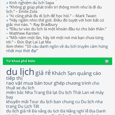
Kinh nghiệm du lịch Sapa
“Không gì giúp phát triển trí thông minh như là đi du
lịch.” – Emile Zola
“Ai cũng phải đu di lịch để học hỏi.” – Mark Twain
“Hãy ngắm nhìn thế giới. Điều đó tuyệt vời hơn bất cứ
giấc mơ nào. “- Ray Bradbury
“Đầu tư vào du lịch là một khoản đầu tư cho bản thân.”
– Matthew Karsten
“Mỗi năm một lần, hãy tới một nơi mà bạn chưa từng
tới.” – Đức Đạt Lai Lạt Ma
Xem thêm:
"50 câu danh ngôn về du lịch truyền cảm hứng
nhất mọi thời đại"
Từ khoá phổ biến
du lịch
giá rẻ
Khách Sạn
quảng cáo
tiếp thị
rao vặt
mua bán
tour ghép
chương trình
cho
thuê xe du lich
miền bắc
Nha Trang
Đà lạt
Du lịch Thái Lan
vé máy
bay
khuyến mãi
Tour du lịch
ban chung cu
Du lịch nha
trang
Du Lịch Tết
du lịch giá rẻ
Đà nẵng
du lịch Đà Nẵng
nghỉ lễ
Địa Danh