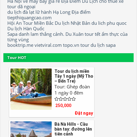
Hà Nội
ve may bay gia re
Địa Điểm Du Lịch
cho thuê xe
tour dã ngoại
du lịch đà lạt
lữ hành
Hạ Long
Địa điểm
tiepthiquangcao.com
Hội An
Tour Miền Bắc
Du lịch Nhật Bản
du lich phu quoc
Du lịch Hàn Quốc
Sapa
danh lam thắng cảnh.
Du Xuân
tour tết
ẩm thực của
từng vùng
booktrip.me
vietviral.com
topo.vn
tour
du lịch sapa
Tour HOT
Tour du lịch miền
Tây 1 ngày (Mỹ Tho
– Bến Tre)
Tour: Ghép đoàn
1 ngày 0 đêm
250,000
Đặt ngay
Bà Nà Hills - Cầu
bàn tay: đường lên
tiên cảnh