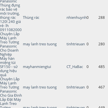
Panasonic
Thùng đựng
rác bảo vệ
môi trường,
thùng rác
Thùng rác
nhienhuynh
0
288
120l 240 giá
rẻ- lh
0911082000
Chuyên Lắp
Máy Lạnh
Treo Tường
may lanh treo tuong
tinhtrieuan
0
280
Panasonic
Cho Doanh
Nghiệp
Máy hàn
miệng túi
SF150 - sử
mayhanmiengtui
CT_HaBac
0
485
dụng hiệu
quả
Chuyên Lắp
Máy Lạnh
Treo Tường
may lanh treo tuong
tinhtrieuan
0
467
Panasonic
Cho Gia Đình
Lắp Đặt Máy
Lạnh Treo
Tường
may lanh treo tuong
tinhtrieuan
0
449