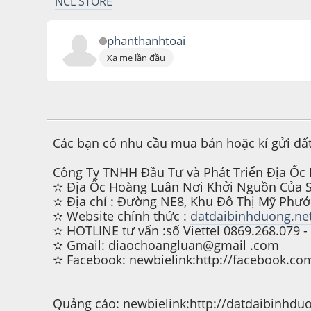
NCL STORE
phanthanhtoai
Xa mẹ lần đầu
November 05, 2017, 09:17:23 AM
Các bạn có nhu cầu mua bán hoặc kí gửi đất 
Công Ty TNHH Đầu Tư và Phát Triển Địa Ốc 
✫ Địa Ốc Hoàng Luân Nơi Khởi Nguồn Của 
✫ Địa chỉ : Đường NE8, Khu Đô Thị Mỹ Phước
✫ Website chính thức :
datdaibinhduong.ne
✫ HOTLINE tư vấn :số Viettel 0869.268.079 -
✫ Gmail: diaochoangluan@gmail .com
✫ Facebook: newbielink:http://facebook.
Quảng cáo: newbielink:http://datdaibinhdu