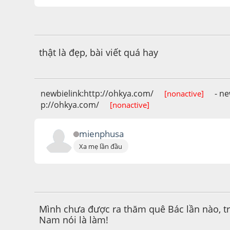
January 23, 2017, 09:17:45 AM
thật là đẹp, bài viết quá hay
newbielink:http://ohkya.com/
- ne
[nonactive]
p://ohkya.com/
[nonactive]
mienphusa
Xa mẹ lần đầu
December 15, 2016, 04:35:31 PM
Mình chưa được ra thăm quê Bác lần nào, 
Nam nói là làm!