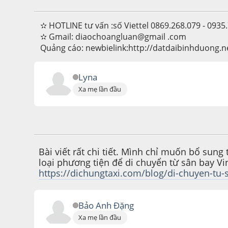
✫ HOTLINE tư vấn :số Viettel 0869.268.079 - 0935
✫ Gmail: diaochoangluan@gmail .com
Quảng cáo: newbielink:http://datdaibinhduong.
Lyna
Xa mẹ lần đầu
August 09, 2017, 02:51:27 PM
Bài viết rất chi tiết. Mình chỉ muốn bổ sun
loại phương tiện để di chuyển từ sân bay Vi
https://dichungtaxi.com/blog/di-chuyen-tu-
Bảo Anh Đặng
Xa mẹ lần đầu