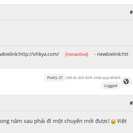
#
wbielink:http://ohkya.com/
- newbielink:htt
[nonactive]
Posts: 21
Hội du lịch kính chào quý khách
Logged
#
trong năm sau phải đi một chuyến mới được!
Việt