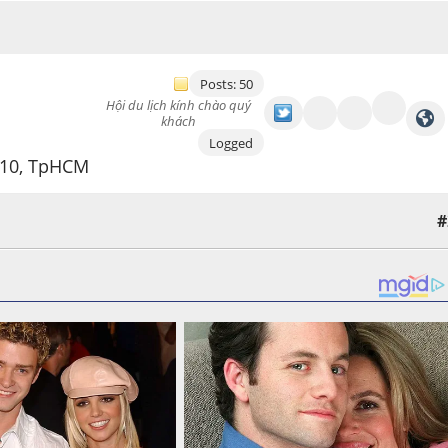
Posts: 50
Hội du lịch kính chào quý
khách
Logged
 10, TpHCM
#