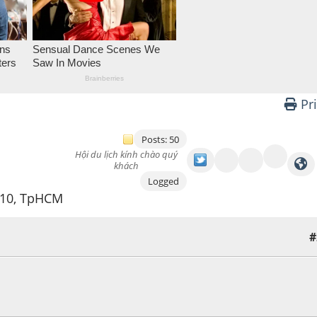
Pr
Posts: 50
Hội du lịch kính chào quý
khách
Logged
 10, TpHCM
#