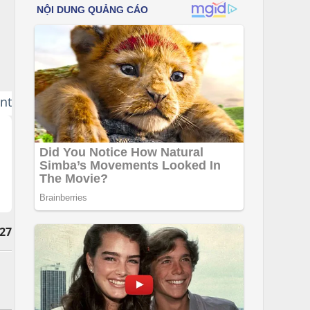
int
27