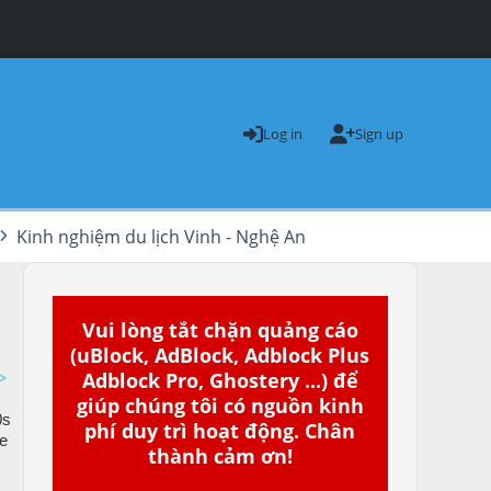
Log in
Sign up
Kinh nghiệm du lịch Vinh - Nghệ An
Vui lòng tắt chặn quảng cáo
(uBlock, AdBlock, Adblock Plus
Adblock Pro, Ghostery ...) để
giúp chúng tôi có nguồn kinh
phí duy trì hoạt động. Chân
thành cảm ơn!