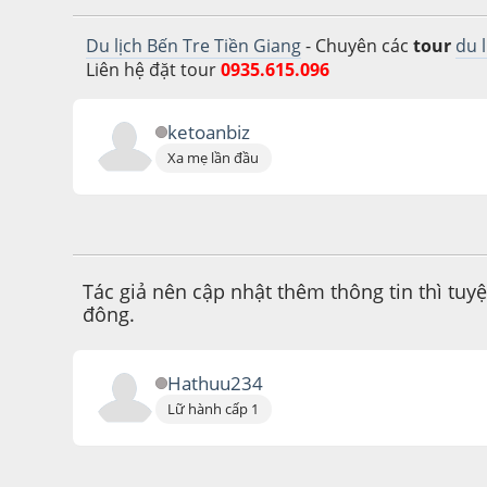
Du lịch Bến Tre Tiền Giang
- Chuyên các
tour
du 
Liên hệ đặt tour
0935.615.096
ketoanbiz
Xa mẹ lần đầu
November 25, 2016, 04:32:00 PM
Tác giả nên cập nhật thêm thông tin thì tuyệ
đông.
Hathuu234
Lữ hành cấp 1
July 25, 2016, 02:57:42 PM