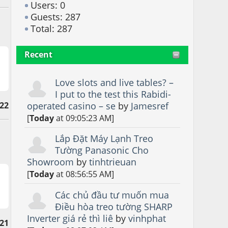
Users: 0
Guests: 287
Total: 287
Recent
Love slots and live tables? –
I put to the test this Rabidi-
22
operated casino – se
by
Jamesref
[
Today
at 09:05:23 AM]
Lắp Đặt Máy Lạnh Treo
Tường Panasonic Cho
Showroom
by
tinhtrieuan
[
Today
at 08:56:55 AM]
Các chủ đầu tư muốn mua
Điều hòa treo tường SHARP
Inverter giá rẻ thì liê
by
vinhphat
21