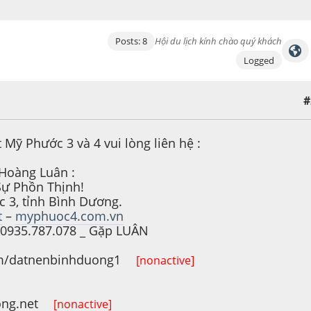
Posts: 8
Hội du lịch kính chào quý khách
Logged
#
Mỹ Phước 3 và 4 vui lòng liên hệ :
Hoàng Luân :
Sự Phồn Thịnh!
 3, tỉnh Bình Dương.
t
–
myphuoc4.com.vn
 0935.787.078 _ Gặp LUÂN
com/datnenbinhduong1
[nonactive]
ong.net
[nonactive]