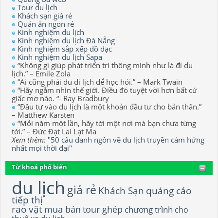
Tour du lịch
Khách sạn giá rẻ
Quán ăn ngon rẻ
Kinh nghiệm du lịch
Kinh nghiệm du lịch Đà Nẵng
Kinh nghiệm sắp xếp đồ đạc
Kinh nghiệm du lịch Sapa
“Không gì giúp phát triển trí thông minh như là đi du
lịch.” – Emile Zola
“Ai cũng phải đu di lịch để học hỏi.” – Mark Twain
“Hãy ngắm nhìn thế giới. Điều đó tuyệt vời hơn bất cứ
giấc mơ nào. “- Ray Bradbury
“Đầu tư vào du lịch là một khoản đầu tư cho bản thân.”
– Matthew Karsten
“Mỗi năm một lần, hãy tới một nơi mà bạn chưa từng
tới.” – Đức Đạt Lai Lạt Ma
Xem thêm:
"50 câu danh ngôn về du lịch truyền cảm hứng
nhất mọi thời đại"
Từ khoá phổ biến
du lịch
giá rẻ
Khách Sạn
quảng cáo
tiếp thị
rao vặt
mua bán
tour ghép
chương trình
cho