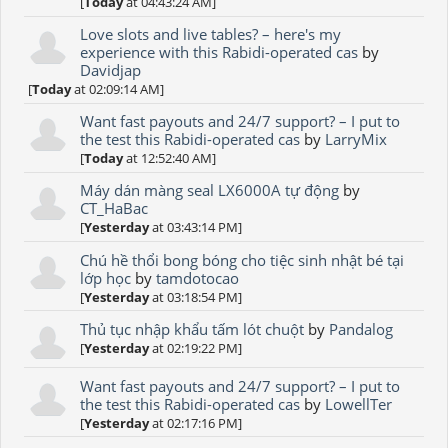
[
Today
at 04:43:24 AM]
Love slots and live tables? – here's my
experience with this Rabidi-operated cas
by
Davidjap
[
Today
at 02:09:14 AM]
Want fast payouts and 24/7 support? – I put to
the test this Rabidi-operated cas
by
LarryMix
[
Today
at 12:52:40 AM]
Máy dán màng seal LX6000A tự động
by
CT_HaBac
[
Yesterday
at 03:43:14 PM]
Chú hề thổi bong bóng cho tiệc sinh nhật bé tại
lớp học
by
tamdotocao
[
Yesterday
at 03:18:54 PM]
Thủ tục nhập khẩu tấm lót chuột
by
Pandalog
[
Yesterday
at 02:19:22 PM]
Want fast payouts and 24/7 support? – I put to
the test this Rabidi-operated cas
by
LowellTer
[
Yesterday
at 02:17:16 PM]