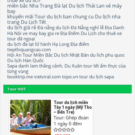
thuê xe du lich
miền bắc
Nha Trang
Đà lạt
Du lịch Thái Lan
vé máy
bay
khuyến mãi
Tour du lịch
ban chung cu
Du lịch nha
trang
Du Lịch Tết
du lịch giá rẻ
Đà nẵng
du lịch Đà Nẵng
nghỉ lễ
Địa Danh
Hà Nội
ve may bay gia re
Địa Điểm Du Lịch
cho thuê xe
tour dã ngoại
du lịch đà lạt
lữ hành
Hạ Long
Địa điểm
tiepthiquangcao.com
Hội An
Tour Miền Bắc
Du lịch Nhật Bản
du lich phu quoc
Du lịch Hàn Quốc
Sapa
danh lam thắng cảnh.
Du Xuân
tour tết
ẩm thực của
từng vùng
booktrip.me
vietviral.com
topo.vn
tour
du lịch sapa
Tour HOT
Tour du lịch miền
Tây 1 ngày (Mỹ Tho
– Bến Tre)
Tour: Ghép đoàn
1 ngày 0 đêm