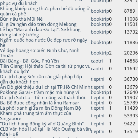
booktrip
0
32917
phục vụ du khách
Khủng khiếp công thức pha chế đồ uống ở
booktrip
0
8789
quán cà phê
Bún nấu thả Mũi Né
booktrip
0
11008
Đi giữa ngàn đảo trên dòng Mekong
booktrip
0
11501
Lễ hội “Mai anh đào Đà Lạt”: Sẽ không
booktrip
0
13732
dừng lại ở ý tưởng
Ngắm quốc hoa nước Úc đẹp rực rỡ ngày
booktrip
0
11886
hè
Vẻ đẹp hoang sơ biển Ninh Chữ, Ninh
booktrip
2
20236
Thuận
Bãi Bàng - Bãi Gốc, Phú Yên
caotri
1
14868
Tiền Giang: Hội thảo 'Đờn ca tài tử phục vụ
caotri
0
11692
khách du lịch'
Du lịch Lạng Sơn cần các giải pháp hấp
tiepthi
0
36730
dẫn du khách hơn
Ấn Độ giới thiệu du lịch tại TP.Hồ Chí Minh
tiepthi
0
13679
Poklong Garai - trầm mặc mà hùng vĩ
booktrip
1
12640
Du lịch Sơn La - Tiềm năng và thách thức
tiepthi
0
11907
Ba Bể được công nhận là khu Ramsar
tiepthi
0
25789
Lá phổi xanh giữa miền Ðông Nam Bộ
tiepthi
1
11439
Khám phá trung tâm ẩm thực của
tiepthi
0
53393
Singapore
"Du lịch hang động kỳ vĩ ở Quảng Bình"
tiepthi
1
9422
CLB Văn hóa Huế tại Hà Nội: Quảng bá văn
tiepthi
0
13519
hóa Huế