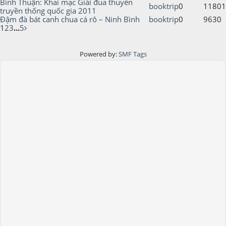
Bình Thuận: Khai mạc Giải đua thuyền
booktrip
0
11801
truyền thống quốc gia 2011
Đậm đà bát canh chua cá rô – Ninh Bình
booktrip
0
9630
1
2
3
...
5
Powered by:
SMF Tags