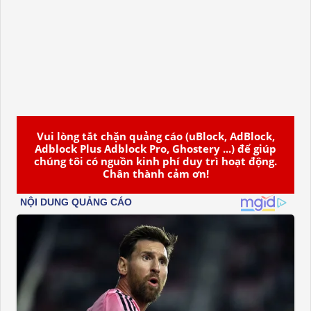
Vui lòng tắt chặn quảng cáo (uBlock, AdBlock,
Adblock Plus Adblock Pro, Ghostery ...) để giúp
chúng tôi có nguồn kinh phí duy trì hoạt động.
Chân thành cảm ơn!