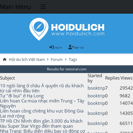
Main Menu
Log in
Sign up
Hội du lịch Việt Nam
Forum
Tags
Results for vietviral.com
Started
Subject
Replies
Views
by
10 ngôi làng ở châu Á quyến rũ du khách
booktrip
7
29542
từ cái nhìn đầu tiên
Tự "đi bụi" ở Hạ Long
booktrip
0
9682
Liên hoan Ca múa nhạc miền Trung – Tây
booktrip
0
14074
Nguyên
Liên hoan cồng chiêng khu vực Đông Gia
booktrip
0
14305
Lai mở rộng
TP Hồ Chí Minh đón gần 3.000 du khách
booktrip
0
66511
tàu Super Star Virgo đến tham quan
Nha Trang: Biểu diễn diều bay có động cơ