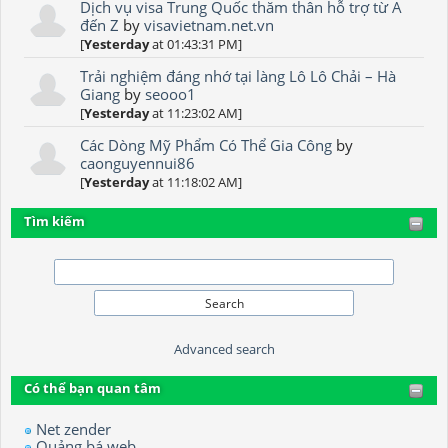
Dịch vụ visa Trung Quốc thăm thân hỗ trợ từ A
đến Z
by
visavietnam.net.vn
[
Yesterday
at 01:43:31 PM]
Trải nghiệm đáng nhớ tại làng Lô Lô Chải – Hà
Giang
by
seooo1
[
Yesterday
at 11:23:02 AM]
Các Dòng Mỹ Phẩm Có Thể Gia Công
by
caonguyennui86
[
Yesterday
at 11:18:02 AM]
Tìm kiếm
Advanced search
Có thể bạn quan tâm
Net zender
Quảng bá web