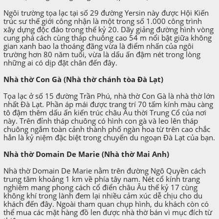
Ngôi trường tọa lạc tại số 29 đường Yersin này được Hội Kiến
trúc sư thế giới công nhận là một trong số 1.000 công trình
xây dựng độc đáo trong thế kỷ 20. Dãy giảng đường hình vòng
cung phá cách cùng tháp chuông cao 54 m nổi bật giữa không
gian xanh bao la thoáng đãng vừa là điểm nhấn của ngôi
trường hơn 80 năm tuổi, vừa là dấu ấn đậm nét trong lòng
những ai có dịp đặt chân đến đây.
Nhà thờ Con Gà (Nhà thờ chánh tòa Đà Lạt)
Tọa lạc ở số 15 đường Trần Phú, nhà thờ Con Gà là nhà thờ lớn
nhất Đà Lạt. Phần áp mái được trang trí 70 tấm kính màu càng
tô đậm thêm dấu ấn kiến trúc châu Âu thời Trung Cổ của nơi
này. Trên đỉnh tháp chuông có hình con gà và leo lên tháp
chuông ngắm toàn cảnh thành phố ngàn hoa từ trên cao chắc
hẳn là kỷ niệm đặc biệt trong chuyến du ngoạn Đà Lạt của bạn.
Nhà thờ Domain De Marie (Nhà thờ Mai Anh)
Nhà thờ Domain De Marie nằm trên đường Ngô Quyền cách
trung tâm khoảng 1 km về phía tây nam. Nét cổ kính trang
nghiêm mang phong cách cổ điển châu Âu thế kỷ 17 cùng
không khí trong lành đem lại nhiều cảm xúc dễ chịu cho du
khách đến đây. Ngoài tham quan chụp hình, du khách còn có
thể mua các mặt hàng đồ len được nhà thờ bán vì mục đích từ