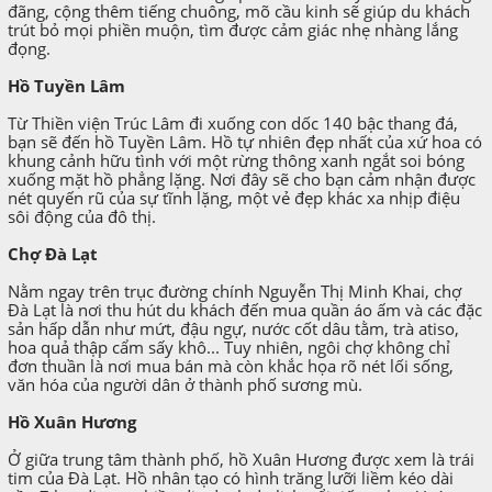
đãng, cộng thêm tiếng chuông, mõ cầu kinh sẽ giúp du khách
trút bỏ mọi phiền muộn, tìm được cảm giác nhẹ nhàng lắng
đọng.
Hồ Tuyền Lâm
Từ Thiền viện Trúc Lâm đi xuống con dốc 140 bậc thang đá,
bạn sẽ đến hồ Tuyền Lâm. Hồ tự nhiên đẹp nhất của xứ hoa có
khung cảnh hữu tình với một rừng thông xanh ngắt soi bóng
xuống mặt hồ phẳng lặng. Nơi đây sẽ cho bạn cảm nhận được
nét quyến rũ của sự tĩnh lặng, một vẻ đẹp khác xa nhịp điệu
sôi động của đô thị.
Chợ Đà Lạt
Nằm ngay trên trục đường chính Nguyễn Thị Minh Khai, chợ
Đà Lạt là nơi thu hút du khách đến mua quần áo ấm và các đặc
sản hấp dẫn như mứt, đậu ngự, nước cốt dâu tằm, trà atiso,
hoa quả thập cẩm sấy khô... Tuy nhiên, ngôi chợ không chỉ
đơn thuần là nơi mua bán mà còn khắc họa rõ nét lối sống,
văn hóa của người dân ở thành phố sương mù.
Hồ Xuân Hương
Ở giữa trung tâm thành phố, hồ Xuân Hương được xem là trái
tim của Đà Lạt. Hồ nhân tạo có hình trăng lưỡi liềm kéo dài