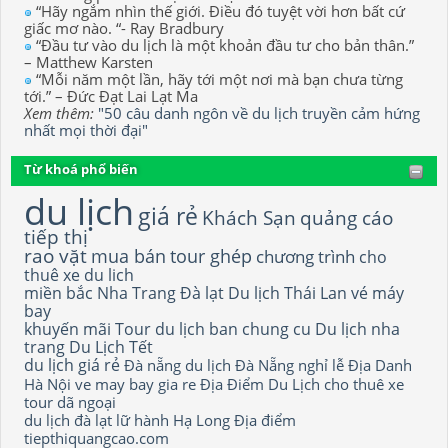
“Hãy ngắm nhìn thế giới. Điều đó tuyệt vời hơn bất cứ
giấc mơ nào. “- Ray Bradbury
“Đầu tư vào du lịch là một khoản đầu tư cho bản thân.”
– Matthew Karsten
“Mỗi năm một lần, hãy tới một nơi mà bạn chưa từng
tới.” – Đức Đạt Lai Lạt Ma
Xem thêm:
"50 câu danh ngôn về du lịch truyền cảm hứng
nhất mọi thời đại"
Từ khoá phổ biến
du lịch
giá rẻ
Khách Sạn
quảng cáo
tiếp thị
rao vặt
mua bán
tour ghép
chương trình
cho
thuê xe du lich
miền bắc
Nha Trang
Đà lạt
Du lịch Thái Lan
vé máy
bay
khuyến mãi
Tour du lịch
ban chung cu
Du lịch nha
trang
Du Lịch Tết
du lịch giá rẻ
Đà nẵng
du lịch Đà Nẵng
nghỉ lễ
Địa Danh
Hà Nội
ve may bay gia re
Địa Điểm Du Lịch
cho thuê xe
tour dã ngoại
du lịch đà lạt
lữ hành
Hạ Long
Địa điểm
tiepthiquangcao.com