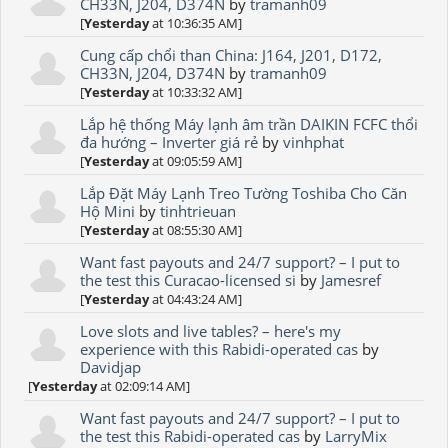
CH33N, J204, D374N
by
tramanh09
[
Yesterday
at 10:36:35 AM]
Cung cấp chổi than China: J164, J201, D172,
CH33N, J204, D374N
by
tramanh09
[
Yesterday
at 10:33:32 AM]
Lắp hệ thống Máy lạnh âm trần DAIKIN FCFC thổi
đa hướng – Inverter giá rẻ
by
vinhphat
[
Yesterday
at 09:05:59 AM]
Lắp Đặt Máy Lạnh Treo Tường Toshiba Cho Căn
Hộ Mini
by
tinhtrieuan
[
Yesterday
at 08:55:30 AM]
Want fast payouts and 24/7 support? – I put to
the test this Curacao-licensed si
by
Jamesref
[
Yesterday
at 04:43:24 AM]
Love slots and live tables? – here's my
experience with this Rabidi-operated cas
by
Davidjap
[
Yesterday
at 02:09:14 AM]
Want fast payouts and 24/7 support? – I put to
the test this Rabidi-operated cas
by
LarryMix