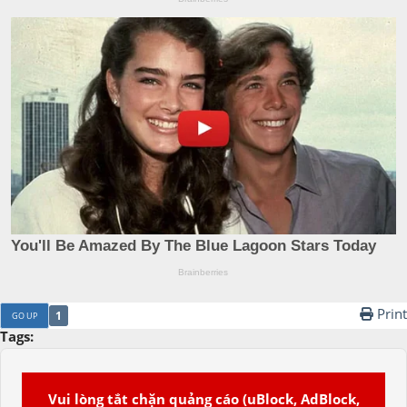
Print
1
GO UP
Tags:
Vui lòng tắt chặn quảng cáo (uBlock, AdBlock,