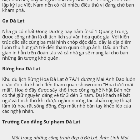
lập kỷ lục Việt Nam nên có rất nhiều điều thú vị đang chờ bạn
khám phá.
Ga Đà Lạt
Nhà ga cổ nhất Đông Dương này nằm ở số 1 Quang Trung,
được công nhận là di tích lịch sử văn hóa quốc gia. Với kiến
trúc đặc sắc cùng ba mái hình chóp độc đáo, đây là địa điểm
luôn thu hút giới trẻ đến tham quan chụp ảnh. Dấu ấn thời
gian in hằn trên đoàn tàu và cả nhà ga sẽ mang lại cho bạn
những ấn tượng khó quên.
Rừng hoa Đà Lạt
Khu du lịch Rừng Hoa Đà Lạt ở 7A/1 đường Mai Anh Đào luôn
chào đón du khách đến tham quan showroom "Hoa tươi mãi
mãi". Hoa ở đây được sấy khô theo công nghệ Nhật Bản nên
có thể giữ nguyên dáng vẻ từ 3 đến 5 năm. Du khách sẽ bất
ngờ và thích thú khi được ngắm những tác phẩm nghệ thuật
làm từ hoa rất sống động đẹp mắt nhờ bàn tay khéo léo của
các nghệ nhân.
Trường Cao đẳng Sư phạm Đà Lạt
Một trong những công trình đẹp ở Đà Lạt. Ảnh: Linh Mai