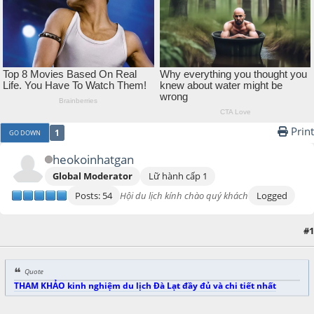
Print
1
GO DOWN
heokoinhatgan
Global Moderator
Lữ hành cấp 1
Posts: 54
Hội du lịch kính chào quý khách
Logged
#1
March 09, 2017, 02:36:23 PM
Quote
THAM KHẢO kinh nghiệm du lịch Đà Lạt đầy đủ và chi tiết nhất