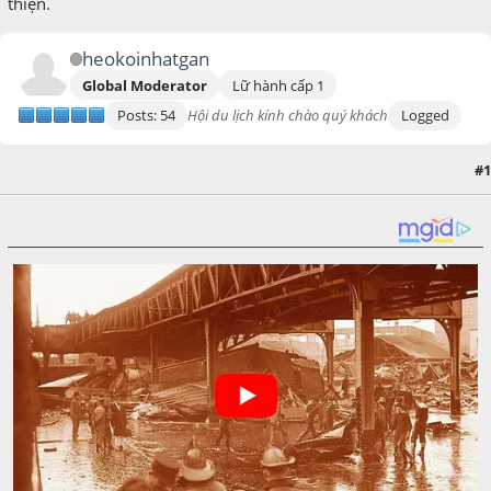
thiện.
heokoinhatgan
Global Moderator
Lữ hành cấp 1
Posts: 54
Hội du lịch kính chào quý khách
Logged
#1
March 09, 2017, 02:36:23 PM