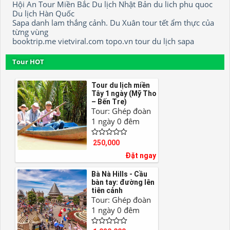
Hội An
Tour Miền Bắc
Du lịch Nhật Bản
du lich phu quoc
Du lịch Hàn Quốc
Sapa
danh lam thắng cảnh.
Du Xuân
tour tết
ẩm thực của
từng vùng
booktrip.me
vietviral.com
topo.vn
tour
du lịch sapa
Tour HOT
Tour du lịch miền
Tây 1 ngày (Mỹ Tho
– Bến Tre)
Tour: Ghép đoàn
1 ngày 0 đêm
250,000
Đặt ngay
Bà Nà Hills - Cầu
bàn tay: đường lên
tiên cảnh
Tour: Ghép đoàn
1 ngày 0 đêm