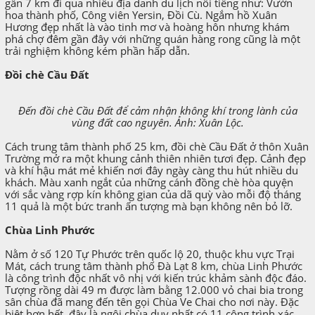
gần 7 km đi qua nhiều địa danh du lịch nổi tiếng như: Vườn
hoa thành phố, Công viên Yersin, Đồi Cù. Ngắm hồ Xuân
Hương đẹp nhất là vào tinh mơ và hoàng hôn nhưng khám
phá chợ đêm gần đây với những quán hàng rong cũng là một
trải nghiệm không kém phần hấp dẫn.
Đồi chè Cầu Đất
Đến đồi chè Cầu Đất để cảm nhận không khí trong lành của
vùng đất cao nguyên. Ảnh: Xuân Lộc.
Cách trung tâm thành phố 25 km, đồi chè Cầu Đất ở thôn Xuân
Trường mở ra một khung cảnh thiên nhiên tươi đẹp. Cảnh đẹp
và khí hậu mát mẻ khiến nơi đây ngày càng thu hút nhiều du
khách. Màu xanh ngắt của những cánh đồng chè hòa quyện
với sắc vàng rợp kín không gian của dã quỳ vào mỗi độ tháng
11 quả là một bức tranh ấn tượng mà bạn không nên bỏ lỡ.
Chùa Linh Phước
Nằm ở số 120 Tự Phước trên quốc lộ 20, thuộc khu vực Trại
Mát, cách trung tâm thành phố Đà Lạt 8 km, chùa Linh Phước
là công trình độc nhất vô nhị với kiến trúc khảm sành độc đáo.
Tượng rồng dài 49 m được làm bằng 12.000 vỏ chai bia trong
sân chùa đã mang đến tên gọi Chùa Ve Chai cho nơi này. Đặc
biệt hơn hết, đây là ngôi chùa duy nhất có 11 công trình xác