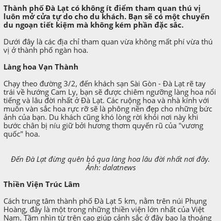
Thành phố Đà Lạt có không ít điểm tham quan thú vị
luôn mở cửa tự do cho du khách. Bạn sẽ có một chuyến
du ngoạn tiết kiệm mà không kém phần đặc sắc.
Dưới đây là các địa chỉ tham quan vừa không mất phí vừa thú
vị ở thành phố ngàn hoa.
Làng hoa Vạn Thành
Chạy theo đường 3/2, đến khách sạn Sài Gòn - Đà Lạt rẽ tay
trái về hướng Cam Ly, bạn sẽ được chiêm ngưỡng làng hoa nổi
tiếng và lâu đời nhất ở Đà Lạt. Các ruộng hoa và nhà kính với
muôn vàn sắc hoa rực rỡ sẽ là phông nền đẹp cho những bức
ảnh của bạn. Du khách cũng khó lòng rời khỏi nơi này khi
bước chân bị níu giữ bởi hương thơm quyến rũ của "vương
quốc" hoa.
Đến Đà Lạt đừng quên bỏ qua làng hoa lâu đời nhất nơi đây.
Ảnh: dalatnews
Thiền Viện Trúc Lâm
Cách trung tâm thành phố Đà Lạt 5 km, nằm trên núi Phụng
Hoàng, đây là một trong những thiền viện lớn nhất của Việt
Nam. Tầm nhìn từ trên cao giúp cảnh sắc ở đây bao la thoáng